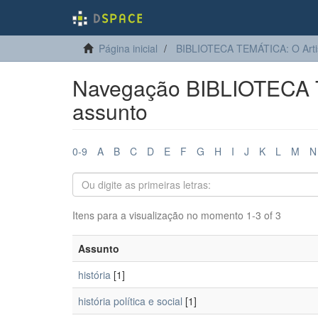
Página inicial
BIBLIOTECA TEMÁTICA: O Arti
Navegação BIBLIOTECA T
assunto
0-9
A
B
C
D
E
F
G
H
I
J
K
L
M
N
Itens para a visualização no momento 1-3 of 3
Assunto
história
[1]
história política e social
[1]