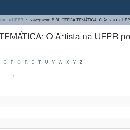
sta na UFPR
Navegação BIBLIOTECA TEMÁTICA: O Artista na UFP
EMÁTICA: O Artista na UFPR po
O
P
Q
R
S
T
U
V
W
X
Y
Z
Ir