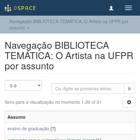
Toggl
navig
Navegação BIBLIOTECA TEMÁTICA: O Artista na UFPR por
assunto
Navegação BIBLIOTECA
TEMÁTICA: O Artista na UFPR
por assunto
Ir
Itens para a visualização no momento 1-20 of 31
Assunto
ensino de graduação
[7]