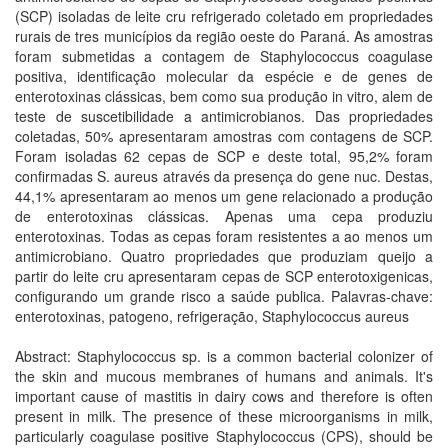
(SCP) isoladas de leite cru refrigerado coletado em propriedades
rurais de tres municípios da região oeste do Paraná. As amostras
foram submetidas a contagem de Staphylococcus coagulase
positiva, identificação molecular da espécie e de genes de
enterotoxinas clássicas, bem como sua produção in vitro, alem de
teste de suscetibilidade a antimicrobianos. Das propriedades
coletadas, 50% apresentaram amostras com contagens de SCP.
Foram isoladas 62 cepas de SCP e deste total, 95,2% foram
confirmadas S. aureus através da presença do gene nuc. Destas,
44,1% apresentaram ao menos um gene relacionado a produção
de enterotoxinas clássicas. Apenas uma cepa produziu
enterotoxinas. Todas as cepas foram resistentes a ao menos um
antimicrobiano. Quatro propriedades que produziam queijo a
partir do leite cru apresentaram cepas de SCP enterotoxigenicas,
configurando um grande risco a saúde publica. Palavras-chave:
enterotoxinas, patogeno, refrigeração, Staphylococcus aureus
Abstract: Staphylococcus sp. is a common bacterial colonizer of
the skin and mucous membranes of humans and animals. It's
important cause of mastitis in dairy cows and therefore is often
present in milk. The presence of these microorganisms in milk,
particularly coagulase positive Staphylococcus (CPS), should be