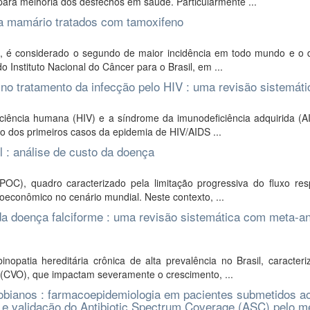
para melhoria dos desfechos em saúde. Particularmente ...
a mamário tratados com tamoxifeno
é considerado o segundo de maior incidência em todo mundo e o 
o Instituto Nacional do Câncer para o Brasil, em ...
s no tratamento da infecção pelo HIV : uma revisão sistemáti
ciência humana (HIV) e a síndrome da imunodeficiência adquirida (A
o dos primeiros casos da epidemia de HIV/AIDS ...
 : análise de custo da doença
), quadro caracterizado pela limitação progressiva do fluxo respi
oeconômico no cenário mundial. Neste contexto, ...
da doença falciforme : uma revisão sistemática com meta-an
patia hereditária crônica de alta prevalência no Brasil, caracteri
s (CVO), que impactam severamente o crescimento, ...
robianos : farmacoepidemiologia em pacientes submetidos a
s e validação do Antibiotic Spectrum Coverage (ASC) pelo m