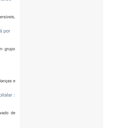
ersíveis,
á por
um grupo
ianças e
talar :
evado de