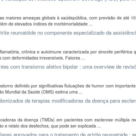
das maiores ameaças globais à saúdepública, com previsão de até 10
lém de elevados índices de morbimortalidade ...
trite reumatóide no componente especializado da assistênc
amatória, crônica e autoimune caracterizada por sinovite periférica
s com deformidades irreversíveis. Fatores ...
tes com transtorno afetivo bipolar : uma overview de revis
storno definido por significativas flutuações de humor com important
ão Mundial da Saúde (OMS) estima uma ...
domizados de terapias modificadoras da doença para escle
cadoras da doença (TMDs) em pacientes com esclerose múltipla rec
e relato dos desfechos, que pode ser explicada ...
ares aprovados para o tratamento de artrite reumatoide : a