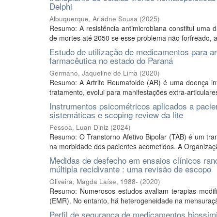
Delphi
Albuquerque, Ariádne Sousa
(
2025
)
Resumo: A resistência antimicrobiana constitui uma 
de mortes até 2050 se esse problema não forfreado, a
Estudo de utilização de medicamentos para ar
farmacêutica no estado do Paraná
Germano, Jaqueline de Lima
(
2020
)
Resumo: A Artrite Reumatoide (AR) é uma doença infl
tratamento, evolui para manifestações extra-articulare
Instrumentos psicométricos aplicados a pacien
sistemáticas e scoping review da lite
Pessoa, Luan Diniz
(
2024
)
Resumo: O Transtorno Afetivo Bipolar (TAB) é um tran
na morbidade dos pacientes acometidos. A Organizaç
Medidas de desfecho em ensaios clínicos ran
múltipla recidivante : uma revisão de escopo
Oliveira, Magda Laíse, 1988-
(
2020
)
Resumo: Numerosos estudos avaliam terapias modifi
(EMR). No entanto, há heterogeneidade na mensuração 
Perfil de segurança de medicamentos biossimil