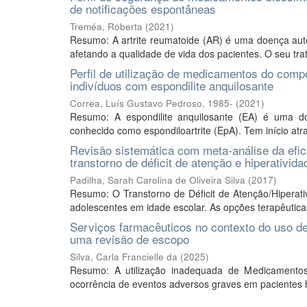
de notificações espontâneas
Treméa, Roberta
(
2021
)
Resumo: A artrite reumatoide (AR) é uma doença autoi
afetando a qualidade de vida dos pacientes. O seu trat
Perfil de utilização de medicamentos do comp
indivíduos com espondilite anquilosante
Correa, Luís Gustavo Pedroso, 1985-
(
2021
)
Resumo: A espondilite anquilosante (EA) é uma do
conhecido como espondiloartrite (EpA). Tem início atrav
Revisão sistemática com meta-análise da efi
transtorno de déficit de atenção e hiperativi
Padilha, Sarah Carolina de Oliveira Silva
(
2017
)
Resumo: O Transtorno de Déficit de Atenção/Hiperat
adolescentes em idade escolar. As opções terapêutica
Serviços farmacêuticos no contexto do uso d
uma revisão de escopo
Silva, Carla Francielle da
(
2025
)
Resumo: A utilização inadequada de Medicamentos
ocorrência de eventos adversos graves em pacientes h