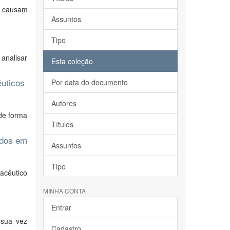
e causam
Assuntos
Tipo
 analisar
Esta coleção
êuticos
Por data do documento
Autores
de forma
Títulos
idos em
Assuntos
Tipo
acêutico
MINHA CONTA
Entrar
 sua vez
Cadastro