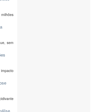
 milhões
ia
 que, sem
ões
e impacto
rose
idivante
nálise