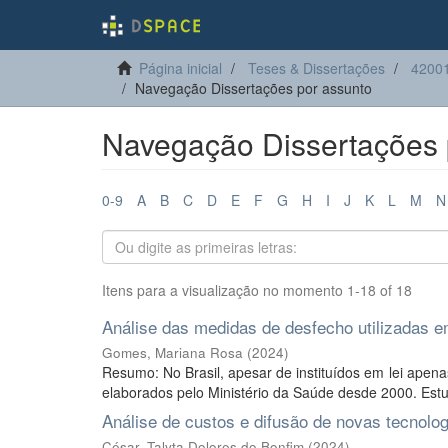
Página inicial
Teses & Dissertações
42001
Navegação Dissertações por assunto
Navegação Dissertações 
0-9
A
B
C
D
E
F
G
H
I
J
K
L
M
N
Itens para a visualização no momento 1-18 of 18
Análise das medidas de desfecho utilizadas em
Gomes, Mariana Rosa
(
2024
)
Resumo: No Brasil, apesar de instituídos em lei apen
elaborados pelo Ministério da Saúde desde 2000. Estu
Análise de custos e difusão de novas tecnol
César, Talyta Dolores do Bonfim
(
2024
)