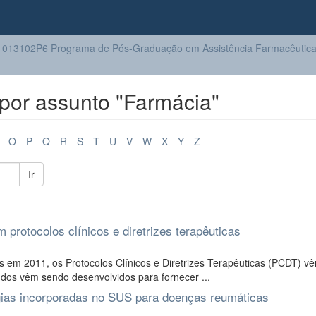
013102P6 Programa de Pós-Graduação em Assistência Farmacêutic
por assunto "Farmácia"
O
P
Q
R
S
T
U
V
W
X
Y
Z
Ir
 protocolos clínicos e diretrizes terapêuticas
as em 2011, os Protocolos Clínicos e Diretrizes Terapêuticas (PCDT) 
dos vêm sendo desenvolvidos para fornecer ...
ogias incorporadas no SUS para doenças reumáticas