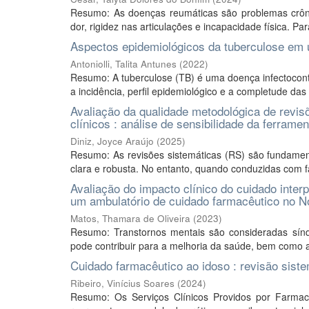
Resumo: As doenças reumáticas são problemas crôn
dor, rigidez nas articulações e incapacidade física. Pa
Aspectos epidemiológicos da tuberculose em 
Antoniolli, Talita Antunes
(
2022
)
Resumo: A tuberculose (TB) é uma doença infectocontag
a incidência, perfil epidemiológico e a completude das 
Avaliação da qualidade metodológica de revi
clínicos : análise de sensibilidade da ferra
Diniz, Joyce Araújo
(
2025
)
Resumo: As revisões sistemáticas (RS) são fundament
clara e robusta. No entanto, quando conduzidas com f
Avaliação do impacto clínico do cuidado inte
um ambulatório de cuidado farmacêutico no No
Matos, Thamara de Oliveira
(
2023
)
Resumo: Transtornos mentais são consideradas sínd
pode contribuir para a melhoria da saúde, bem como a
Cuidado farmacêutico ao idoso : revisão siste
Ribeiro, Vinícius Soares
(
2024
)
Resumo: Os Serviços Clínicos Providos por Farmac