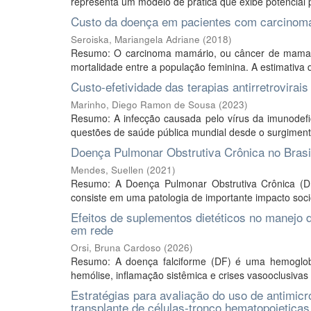
representa um modelo de prática que exibe potencial 
Custo da doença em pacientes com carcinom
Seroiska, Mariangela Adriane
(
2018
)
Resumo: O carcinoma mamário, ou câncer de mama, 
mortalidade entre a população feminina. A estimativa d
Custo-efetividade das terapias antirretrovirai
Marinho, Diego Ramon de Sousa
(
2023
)
Resumo: A infecção causada pelo vírus da imunodefi
questões de saúde pública mundial desde o surgiment
Doença Pulmonar Obstrutiva Crônica no Brasil
Mendes, Suellen
(
2021
)
Resumo: A Doença Pulmonar Obstrutiva Crônica (DPOC
consiste em uma patologia de importante impacto soci
Efeitos de suplementos dietéticos no manejo 
em rede
Orsi, Bruna Cardoso
(
2026
)
Resumo: A doença falciforme (DF) é uma hemoglobino
hemólise, inflamação sistêmica e crises vasooclusiva
Estratégias para avaliação do uso de antimic
transplante de células-tronco hematopoietica