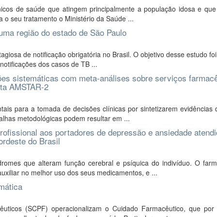
icos de saúde que atingem principalmente a população idosa e qu
ra o seu tratamento o Ministério da Saúde ...
uma região do estado de São Paulo
iosa de notificação obrigatória no Brasil. O objetivo desse estudo foi
notificações dos casos de TB ...
sões sistemáticas com meta-análises sobre serviços farmac
menta AMSTAR-2
ais para a tomada de decisões clínicas por sintetizarem evidências 
alhas metodológicas podem resultar em ...
rprofissional aos portadores de depressão e ansiedade atend
rdeste do Brasil
romes que alteram função cerebral e psíquica do indivíduo. O farm
uxiliar no melhor uso dos seus medicamentos, e ...
mática
êuticos (SCPF) operacionalizam o Cuidado Farmacêutico, que por