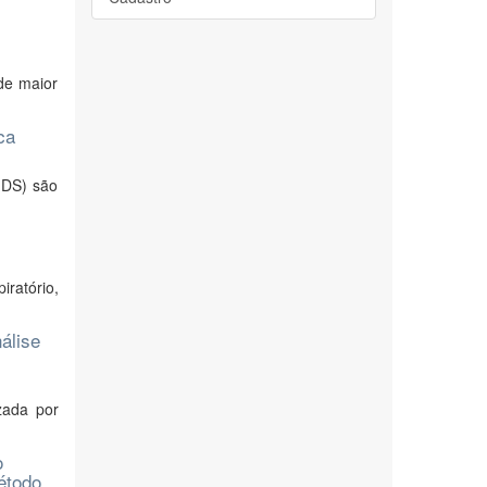
de maior
ca
IDS) são
ratório,
álise
zada por
o
étodo