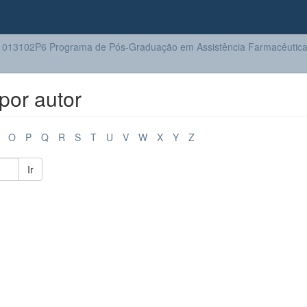
013102P6 Programa de Pós-Graduação em Assistência Farmacêutic
por autor
O
P
Q
R
S
T
U
V
W
X
Y
Z
Ir