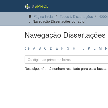
Página inicial
Teses & Dissertações
42001
Navegação Dissertações por autor
Navegação Dissertações 
0-9
A
B
C
D
E
F
G
H
I
J
K
L
M
N
Desculpe, não há nenhum resultado para essa busca.