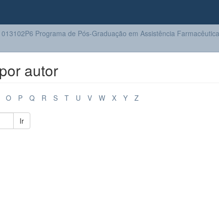
013102P6 Programa de Pós-Graduação em Assistência Farmacêutic
por autor
O
P
Q
R
S
T
U
V
W
X
Y
Z
Ir