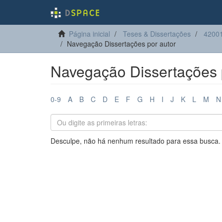
Página inicial
Teses & Dissertações
42001
Navegação Dissertações por autor
Navegação Dissertações 
0-9
A
B
C
D
E
F
G
H
I
J
K
L
M
N
Desculpe, não há nenhum resultado para essa busca.