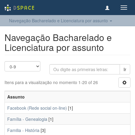
Toggl
navig
Navegação Bacharelado e Licenciatura por assunto
Navegação Bacharelado e
Licenciatura por assunto
Ir
Itens para a visualização no momento 1-20 of 26
Assunto
Facebook (Rede social on-line)
[1]
Família - Genealogia
[1]
Familia - História
[3]