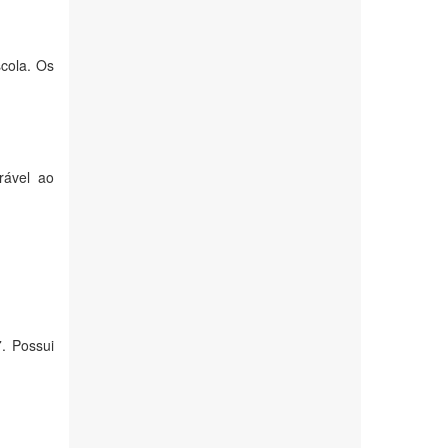
cola. Os
rável ao
. Possui