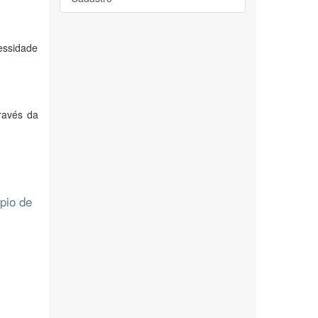
cessidade
ravés da
pio de