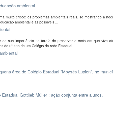
educação ambiental
ema muito critico: os problemas ambientais reais, se mostrando a ne
educação ambiental e as possíveis ...
iental
do da sua importância na tarefa de preservar o meio em que vive at
os de 6º ano de um Colégio da rede Estadual ...
ambiental
quena área do Colégio Estadual "Moysés Lupion", no municí
Estadual Gottlieb Müller : ação conjunta entre alunos,