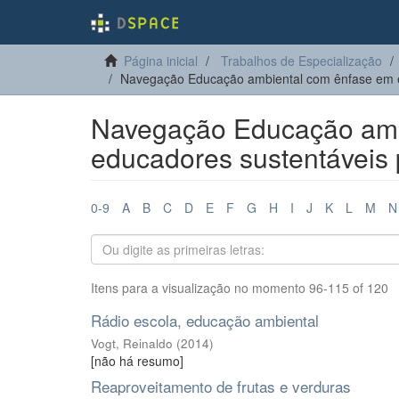
Página inicial
Trabalhos de Especialização
Navegação Educação ambiental com ênfase em es
Navegação Educação amb
educadores sustentáveis p
0-9
A
B
C
D
E
F
G
H
I
J
K
L
M
N
Itens para a visualização no momento 96-115 of 120
Rádio escola, educação ambiental
Vogt, Reinaldo
(
2014
)
[não há resumo]
Reaproveitamento de frutas e verduras