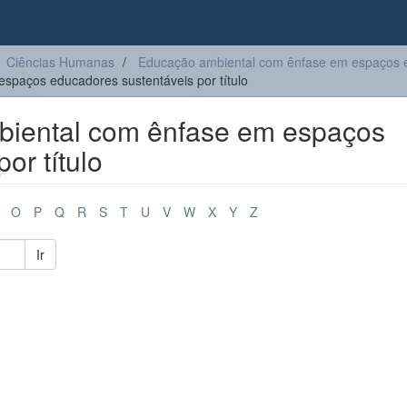
Ciências Humanas
Educação ambiental com ênfase em espaços e
paços educadores sustentáveis por título
iental com ênfase em espaços
or título
O
P
Q
R
S
T
U
V
W
X
Y
Z
Ir