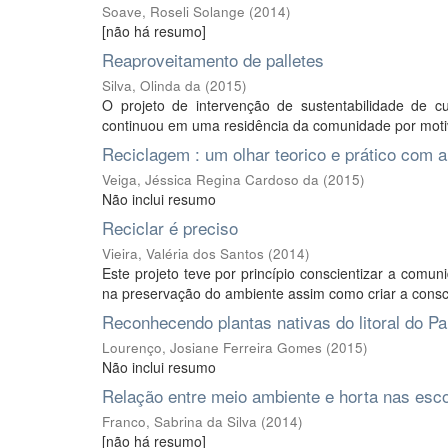
Soave, Roseli Solange
(
2014
)
[não há resumo]
Reaproveitamento de palletes
Silva, Olinda da
(
2015
)
O projeto de intervenção de sustentabilidade de c
continuou em uma residência da comunidade por motivo 
Reciclagem : um olhar teorico e prático com 
Veiga, Jéssica Regina Cardoso da
(
2015
)
Não inclui resumo
Reciclar é preciso
Vieira, Valéria dos Santos
(
2014
)
Este projeto teve por princípio conscientizar a comu
na preservação do ambiente assim como criar a consci
Reconhecendo plantas nativas do litoral do P
Lourenço, Josiane Ferreira Gomes
(
2015
)
Não inclui resumo
Relação entre meio ambiente e horta nas esc
Franco, Sabrina da Silva
(
2014
)
[não há resumo]