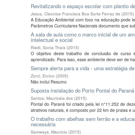
Revitalizando o espaço escolar com plantio de
Jesus, Cleonice Francisca Boa Sorte Ferraz de
(
2015
)
A Educação Ambiental com foco na educação pode lev
Parâmetros Curriculares Nacionais documento que subs
A sala de aula como o marco inicial de um am
intelectual e social
Riedi, Sonia Thaís
(
2015
)
O objetivo deste trabalho de conclusão de curso 
aprendizado. Para isso, esse ambiente deve ser de har
Sempre alerta para a vida - uma estratégia d
Zorzi, Enrico
(
2005
)
Não inclui Resumo
Suposta instalação do Porto Pontal do Paraná
Santos, Mauricéia dos
(
2015
)
Pontal do Paraná foi criado pela lei n°11.252 de 
atrativos naturais, é composto por 22 km de praias e 
O trabalho com abelhas sem ferrão e a educa
necessária
Samways, Mauricio
(
2015
)