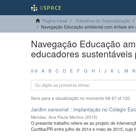
Página inicial
Trabalhos de Especialização
Navegação Educação ambiental com ênfase em es
Navegação Educação amb
educadores sustentáveis p
0-9
A
B
C
D
E
F
G
H
I
J
K
L
M
N
Itens para a visualização no momento 68-87 of 120
Jardim sensorial : implantação no Colégio Es
Mendes, Ana Paula Martins
(
2015
)
O presente trabalho refere-se ao projeto de interven
Curitiba/PR entre julho de 2014 e maio de 2015, cujo f