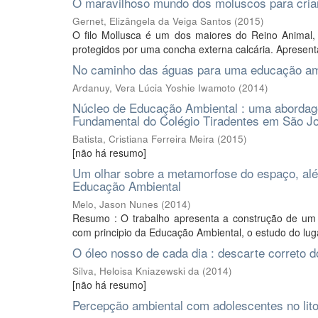
O maravilhoso mundo dos moluscos para crian
Gernet, Elizângela da Veiga Santos
(
2015
)
O filo Mollusca é um dos maiores do Reino Animal,
protegidos por uma concha externa calcária. Apresent
No caminho das águas para uma educação ambie
Ardanuy, Vera Lúcia Yoshie Iwamoto
(
2014
)
Núcleo de Educação Ambiental : uma abordag
Fundamental do Colégio Tiradentes em São Jo
Batista, Cristiana Ferreira Meira
(
2015
)
[não há resumo]
Um olhar sobre a metamorfose do espaço, alé
Educação Ambiental
Melo, Jason Nunes
(
2014
)
Resumo : O trabalho apresenta a construção de um 
com principio da Educação Ambiental, o estudo do lug
O óleo nosso de cada dia : descarte correto d
Silva, Heloisa Kniazewski da
(
2014
)
[não há resumo]
Percepção ambiental com adolescentes no lito