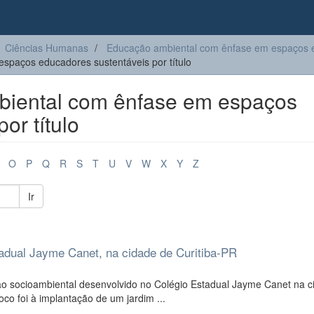
Ciências Humanas
Educação ambiental com ênfase em espaços e
paços educadores sustentáveis por título
iental com ênfase em espaços
or título
O
P
Q
R
S
T
U
V
W
X
Y
Z
Ir
tadual Jayme Canet, na cidade de Curitiba-PR
ção socioambiental desenvolvido no Colégio Estadual Jayme Canet na 
oco foi à implantação de um jardim ...