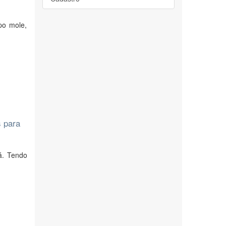
po mole,
s para
á. Tendo