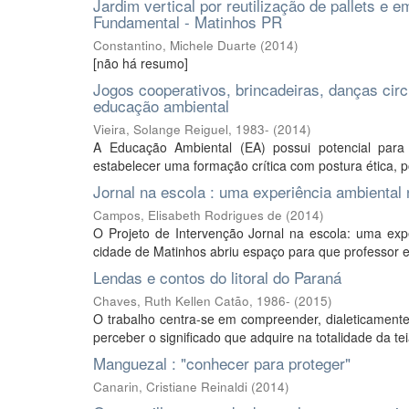
Jardim vertical por reutilização de pallets e
Fundamental - Matinhos PR
Constantino, Michele Duarte
(
2014
)
[não há resumo]
Jogos cooperativos, brincadeiras, danças cir
educação ambiental
Vieira, Solange Reiguel, 1983-
(
2014
)
A Educação Ambiental (EA) possui potencial para
estabelecer uma formação crítica com postura ética, p
Jornal na escola : uma experiência ambiental
Campos, Elisabeth Rodrigues de
(
2014
)
O Projeto de Intervenção Jornal na escola: uma exp
cidade de Matinhos abriu espaço para que professor e 
Lendas e contos do litoral do Paraná
Chaves, Ruth Kellen Catão, 1986-
(
2015
)
O trabalho centra-se em compreender, dialeticamente,
perceber o significado que adquire na totalidade da t
Manguezal : "conhecer para proteger"
Canarin, Cristiane Reinaldi
(
2014
)