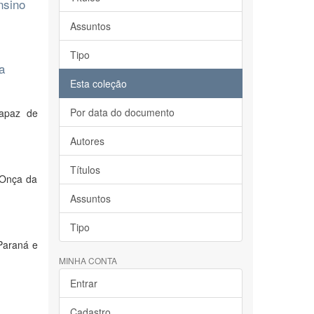
nsino
Assuntos
Tipo
a
Esta coleção
Por data do documento
capaz de
Autores
Títulos
 Onça da
Assuntos
Tipo
 Paraná e
MINHA CONTA
Entrar
Cadastro