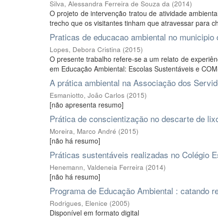
Silva, Alessandra Ferreira de Souza da
(
2014
)
O projeto de intervenção tratou de atividade ambien
trecho que os visitantes tinham que atravessar para ch
Praticas de educacao ambiental no municipio
Lopes, Debora Cristina
(
2015
)
O presente trabalho refere-se a um relato de experiê
em Educação Ambiental: Escolas Sustentáveis e COM-Vi
A prática ambiental na Associação dos Servid
Esmaniotto, João Carlos
(
2015
)
[não apresenta resumo]
Prática de conscientização no descarte de li
Moreira, Marco André
(
2015
)
[não há resumo]
Práticas sustentáveis realizadas no Colégio
Henemann, Valdeneia Ferreira
(
2014
)
[não há resumo]
Programa de Educação Ambiental : catando re
Rodrigues, Elenice
(
2005
)
Disponível em formato digital