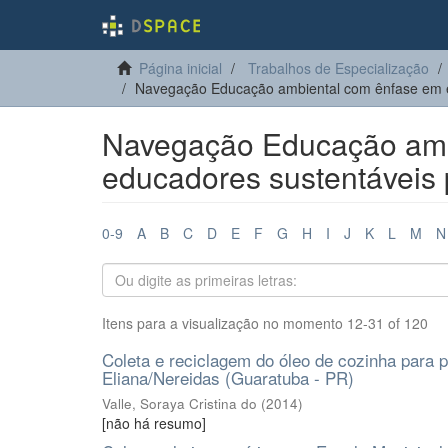
Página inicial
Trabalhos de Especialização
Navegação Educação ambiental com ênfase em es
Navegação Educação amb
educadores sustentáveis p
0-9
A
B
C
D
E
F
G
H
I
J
K
L
M
N
Itens para a visualização no momento 12-31 of 120
Coleta e reciclagem do óleo de cozinha para 
Eliana/Nereidas (Guaratuba - PR)
Valle, Soraya Cristina do
(
2014
)
[não há resumo]