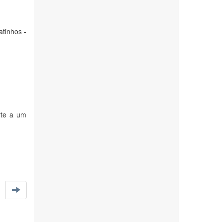
atinhos -
rte a um