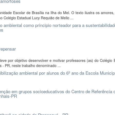
tamorfoses
idade Escolar de Brasília na Ilha do Mel. O texto ilustra os amores
 Colégio Estadual Lucy Requião de Mello ...
ambiental como principio norteador para a sustentabilidad
os
repensar
teve por objetivo desenvolver e motivar professores (as) do Colégio 
a - PR, neste trabalho denominado ...
bilização ambiental por alunos do 6º ano da Escola Municip
venção em grupos socioeducativos do Centro de Referência 
inhais-PR
tiberê na cidade de Paranaguá - PR