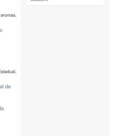
, aromas,
e
Estadual,
al de
da