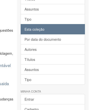
Assuntos
Tipo
Esta coleção
questões
Por data do documento
Autores
ciclagem,
Títulos
ntável
Assuntos
Tipo
saida
MINHA CONTA
mudanças
Entrar
Cadastro