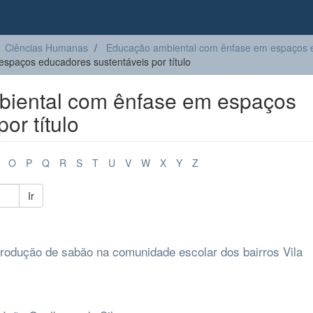
Ciências Humanas
Educação ambiental com ênfase em espaços e
paços educadores sustentáveis por título
iental com ênfase em espaços
or título
O
P
Q
R
S
T
U
V
W
X
Y
Z
Ir
produção de sabão na comunidade escolar dos bairros Vila