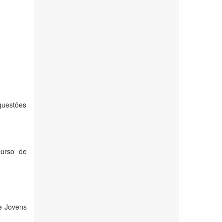
questões
curso de
de Jovens