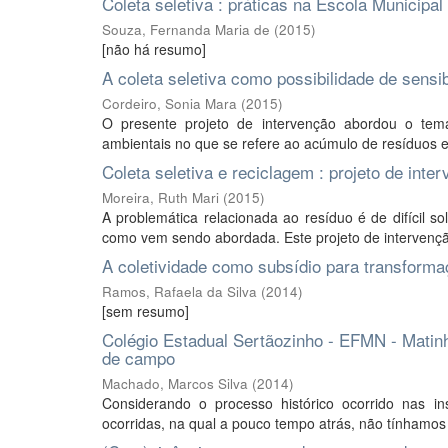
Coleta seletiva : práticas na Escola Municipal
Souza, Fernanda Maria de
(
2015
)
[não há resumo]
A coleta seletiva como possibilidade de sensi
Cordeiro, Sonia Mara
(
2015
)
O presente projeto de intervenção abordou o tema
ambientais no que se refere ao acúmulo de resíduos e 
Coleta seletiva e reciclagem : projeto de int
Moreira, Ruth Mari
(
2015
)
A problemática relacionada ao resíduo é de difícil 
como vem sendo abordada. Este projeto de intervenção a
A coletividade como subsídio para transform
Ramos, Rafaela da Silva
(
2014
)
[sem resumo]
Colégio Estadual Sertãozinho - EFMN - Matinh
de campo
Machado, Marcos Silva
(
2014
)
Considerando o processo histórico ocorrido nas 
ocorridas, na qual a pouco tempo atrás, não tínhamos ce