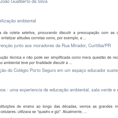
 João Gualberto da Silva
bilização ambiental
 da coleta seletiva, procurando discutir a preocupação com as 
enfatizar atitudes corretas como, por exemplo, a ...
ervenção junto aos moradores da Rua Mirador, Curitiba/PR
solução técnica e não pode ser simplificada como mera questão de re
mbiental teve por finalidade discutir a ...
ação do Colégio Porto Seguro em um espaço educador suste
os : uma experiencia de educação ambiental, sala verde e 
instituições de ensino ao longo das décadas, vemos as grandes 
lulares, utilizava se "quadro e giz". Atualmente, ...