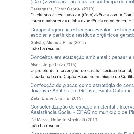
(Com)vivências : aromas de um tempo de me
Castagnara, Victor Gabriel
(
2019
)
O relatório é resultado da (Com)vivência com a Comun
cores e sabores da minha experiência como docente no
Compostagem na educação escolar : educação 
escolar a partir dos resíduos orgânicos gerad
Galvão, Alethéia Pinto
(
2015
)
[não há resumo]
Conceitos em educação ambiental : pensar e 
Alves, Jorge Luiz
(
2015
)
O projeto de intervenção, de caráter socioambiental, 
situado no bairro Capão Raso, no município de Curitib
Confecção de placas como estratégia de sensi
Jovens e Adultos em Garuva, Santa Catarina
Zietz, Elaine Cristina
(
2015
)
Conscientização do espaço ambiental : inter
Assistência Social - CRAS no município de P
De Marco, Roberta Mischiatti
(
2013
)
[não há resumo]
Conscientização sobre a preservação do Rio I