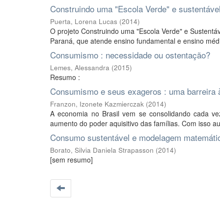
Construindo uma "Escola Verde" e sustentáve
Puerta, Lorena Lucas
(
2014
)
O projeto Construindo uma "Escola Verde" e Sustentáve
Paraná, que atende ensino fundamental e ensino médi
Consumismo : necessidade ou ostentação?
Lemes, Alessandra
(
2015
)
Resumo :
Consumismo e seus exageros : uma barreira à
Franzon, Izonete Kazmierczak
(
2014
)
A economia no Brasil vem se consolidando cada vez
aumento do poder aquisitivo das famílias. Com isso 
Consumo sustentável e modelagem matemáti
Borato, Silvia Daniela Strapasson
(
2014
)
[sem resumo]