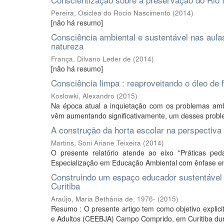
Pereira, Osiclea do Rocio Nascimento
(
2014
)
[não há resumo]
Consciência ambiental e sustentável nas aulas
natureza
França, Dilvano Leder de
(
2014
)
[não há resumo]
Consciência limpa : reaproveitando o óleo de f
Koslowki, Alexandro
(
2015
)
Na época atual a inquietação com os problemas amb
vêm aumentando significativamente, um desses proble
A construção da horta escolar na perspectiva 
Martins, Soni Ariane Teixeira
(
2014
)
O presente relatório atende ao eixo "Práticas p
Especialização em Educação Ambiental com ênfase em
Construindo um espaço educador sustentáve
Curitiba
Araújo, Maria Bethânia de, 1976-
(
2015
)
Resumo : O presente artigo tem como objetivo explic
e Adultos (CEEBJA) Campo Comprido, em Curitiba dura