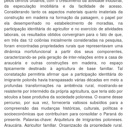
pelos centros urbanos, com o crescimento da atividade industrial,
da especulação imobiliária e da facilidade de acesso.
Considerando tanto os aspectos materiais quanto imateriais da
construção em madeira na formação da paisagem, o papel por
ela desempenhado no estabelecimento de moradias, na
participação identitária do agricultor e no exercício de atividades
laborais, os resultados obtidos convergiram para o fato de que,
em três das 12 colônias inicialmente consideradas na pesquisa,
foram encontradas propriedades rurais que representavam uma
dinâmica morfofuncional a partir dos seus componentes,
caracterizando-se pela geração de inter-relações entre a casa de
araucária e outras construções em madeira, no espaço
tipicamente destinado à agricultura de base familiar. Tal
constatação permitiria afirmar que a participação identitária do
imigrante polonês havia transpassado várias décadas em meio a
profundas transformações na ambiência rural, mostrando-se
resistente por intermédio da própria agricultura, que teria sido por
séculos a base produtiva da sociedade polonesa. O exame desse
percurso, por sua vez, forneceria valiosos subsídios para a
compreensão das mudanças históricas, culturais, políticas e
socioeconômicas que contribuíram para consolidar o Paraná do
presente. Palavras-chave: Arquitetura de imigrantes poloneses.
Araucária. Agricultor familiar. Organização da propriedade rural.