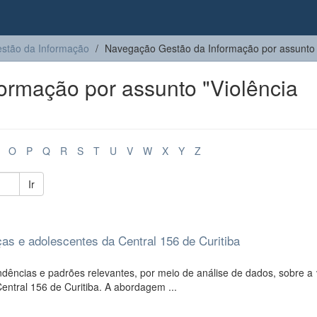
stão da Informação
Navegação Gestão da Informação por assunto
ormação por assunto "Violência
O
P
Q
R
S
T
U
V
W
X
Y
Z
Ir
ças e adolescentes da Central 156 de Curitiba
ndências e padrões relevantes, por meio de análise de dados, sobre a 
entral 156 de Curitiba. A abordagem ...