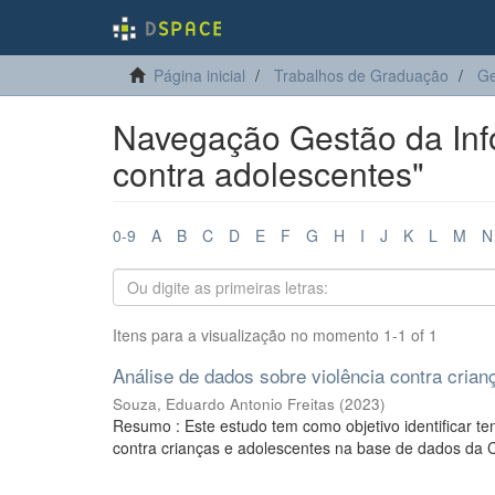
Página inicial
Trabalhos de Graduação
Ge
Navegação Gestão da Inf
contra adolescentes"
0-9
A
B
C
D
E
F
G
H
I
J
K
L
M
N
Itens para a visualização no momento 1-1 of 1
Análise de dados sobre violência contra crian
Souza, Eduardo Antonio Freitas
(
2023
)
Resumo : Este estudo tem como objetivo identificar te
contra crianças e adolescentes na base de dados da C