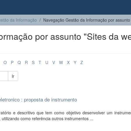
stão da Informação
Navegação Gestão da Informação por assunto
rmação por assunto "Sites da we
O
P
Q
R
S
T
U
V
W
X
Y
Z
Ir
letronico : proposta de instrumento
tório e descritivo que tem como objetivo desenvolver um instrume
 utilizando como referência outros instrumentos ...