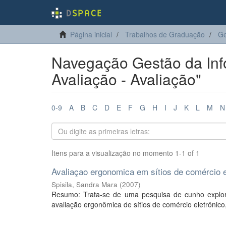
Página inicial
Trabalhos de Graduação
Ge
Navegação Gestão da Info
Avaliação - Avaliação"
0-9
A
B
C
D
E
F
G
H
I
J
K
L
M
N
Itens para a visualização no momento 1-1 of 1
Avaliaçao ergonomica em sítios de comércio e
Spisila, Sandra Mara
(
2007
)
Resumo: Trata-se de uma pesquisa de cunho explora
avaliação ergonômica de sítios de comércio eletrônico,