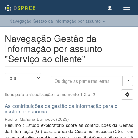
Toggl
navig
Navegação Gestão da Informação por assunto
Navegação Gestão da
Informação por assunto
"Serviço ao cliente"
Ir
Itens para a visualização no momento 1-2 of 2
As contribuições da gestão da informação para o
customer success
Rocha, Mariana Dombeck
(
2023
)
Resumo : Estudo exploratório sobre as contribuições da Gestão
da Informação (GI) para a área de Customer Success (CS). Tem
como o objetivo geral investigar as contribuições da GI para o CS