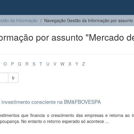
stão da Informação
Navegação Gestão da Informação por assunto
ormação por assunto "Mercado d
O
P
Q
R
S
T
U
V
W
X
Y
Z
Ir
ra investimento consciente na BM&FBOVESPA
imentos que financia o crescimento das empresas e retorna ao in
oupança. No entanto o retorno esperado só acontece ...