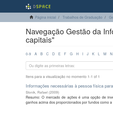
Página inicial
Trabalhos de Graduação
Ge
Navegação Gestão da Inf
capitais"
0-9
A
B
C
D
E
F
G
H
I
J
K
L
M
N
Itens para a visualização no momento 1-1 of 1
Informações necessárias à pessoa física pa
Slonik, Rafael
(
2009
)
Resumo: O mercado de ações é uma opção de invest
ganhos acima dos proporcionados por fundos como a p