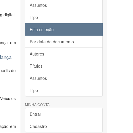
Assuntos
digital.
Tipo
Esta coleção
Por data do documento
iança em
Autores
 dança
Títulos
perfis do
Assuntos
Tipo
Veículos
MINHA CONTA
Entrar
uação em
Cadastro