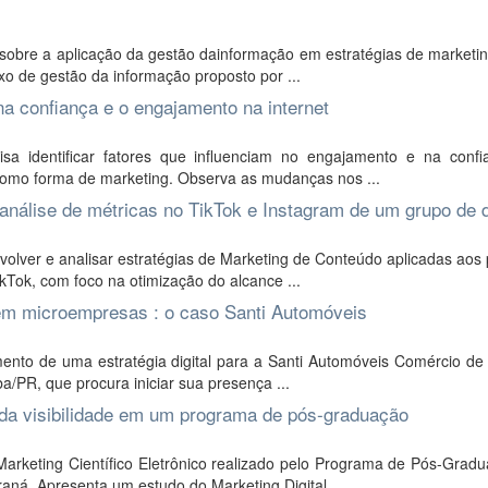
bre a aplicação da gestão dainformação em estratégias de marketing 
uxo de gestão da informação proposto por ...
 na confiança e o engajamento na internet
a identificar fatores que influenciam no engajamento e na conf
 como forma de marketing. Observa as mudanças nos ...
: análise de métricas no TikTok e Instagram de um grupo de
lver e analisar estratégias de Marketing de Conteúdo aplicadas aos 
kTok, com foco na otimização do alcance ...
o em microempresas : o caso Santi Automóveis
nto de uma estratégia digital para a Santi Automóveis Comércio de 
a/PR, que procura iniciar sua presença ...
 da visibilidade em um programa de pós-graduação
arketing Científico Eletrônico realizado pelo Programa de Pós-Grad
ná. Apresenta um estudo do Marketing Digital ...