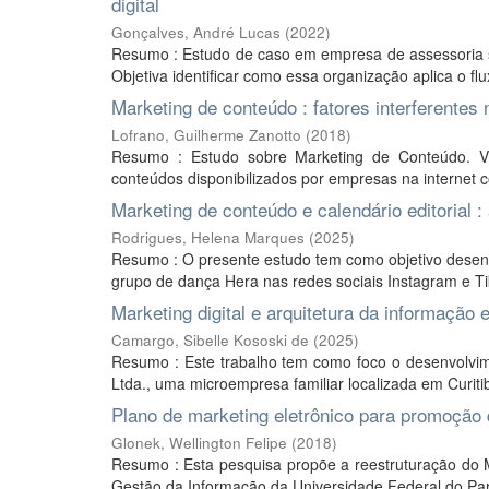
digital
Gonçalves, André Lucas
(
2022
)
Resumo : Estudo de caso em empresa de assessoria so
Objetiva identificar como essa organização aplica o fl
Marketing de conteúdo : fatores interferentes
Lofrano, Guilherme Zanotto
(
2018
)
Resumo : Estudo sobre Marketing de Conteúdo. Vis
conteúdos disponibilizados por empresas na internet
Marketing de conteúdo e calendário editorial 
Rodrigues, Helena Marques
(
2025
)
Resumo : O presente estudo tem como objetivo desenvo
grupo de dança Hera nas redes sociais Instagram e Ti
Marketing digital e arquitetura da informaçã
Camargo, Sibelle Kososki de
(
2025
)
Resumo : Este trabalho tem como foco o desenvolvime
Ltda., uma microempresa familiar localizada em Curitib
Plano de marketing eletrônico para promoção
Glonek, Wellington Felipe
(
2018
)
Resumo : Esta pesquisa propõe a reestruturação do M
Gestão da Informação da Universidade Federal do Para