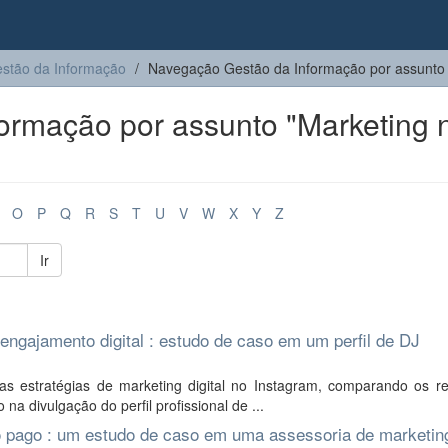
stão da Informação
Navegação Gestão da Informação por assunto
ormação por assunto "Marketing 
O
P
Q
R
S
T
U
V
W
X
Y
Z
Ir
 engajamento digital : estudo de caso em um perfil de DJ
as estratégias de marketing digital no Instagram, comparando os re
na divulgação do perfil profissional de ...
go pago : um estudo de caso em uma assessoria de marketin