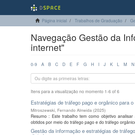
Página inicial
Trabalhos de Graduação
Ge
Navegação Gestão da Inf
internet"
0-9
A
B
C
D
E
F
G
H
I
J
K
L
M
N
Itens para a visualização no momento 1-6 of 6
Estratégias de tráfego pago e orgânico para o
Mitroszewski, Fernando Almeida
(
2025
)
Resumo : Este trabalho tem como objetivo analisar 
obtidos por meio do tráfego pago e do tráfego orgânico 
Gestão da informação e estratégias de tráfe