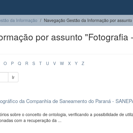
stão da Informação
Navegação Gestão da Informação por assunto
rmação por assunto "Fotografia 
O
P
Q
R
S
T
U
V
W
X
Y
Z
Ir
fotográfico da Companhia de Saneamento do Paraná - SANE
ios sobre o conceito de ontologia, verificando a possibilidade de util
ionadas com a recuperação da ...