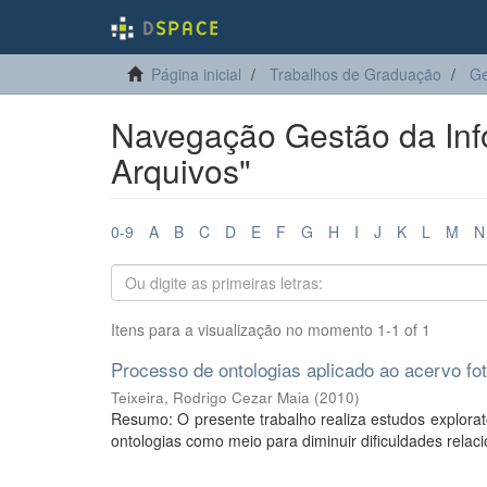
Página inicial
Trabalhos de Graduação
Ge
Navegação Gestão da Info
Arquivos"
0-9
A
B
C
D
E
F
G
H
I
J
K
L
M
N
Itens para a visualização no momento 1-1 of 1
Processo de ontologias aplicado ao acervo 
Teixeira, Rodrigo Cezar Maia
(
2010
)
Resumo: O presente trabalho realiza estudos exploratór
ontologias como meio para diminuir dificuldades relac