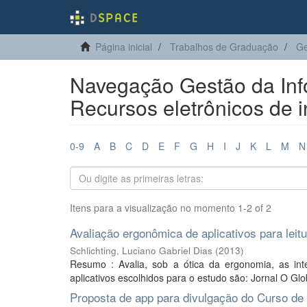
Página inicial
Trabalhos de Graduação
Ge
Navegação Gestão da Info
Recursos eletrônicos de 
0-9
A
B
C
D
E
F
G
H
I
J
K
L
M
N
Itens para a visualização no momento 1-2 of 2
Avaliação ergonômica de aplicativos para leit
Schlichting, Luciano Gabriel Dias
(
2013
)
Resumo : Avalia, sob a ótica da ergonomia, as inter
aplicativos escolhidos para o estudo são: Jornal O Glo
Proposta de app para divulgação do Curso de