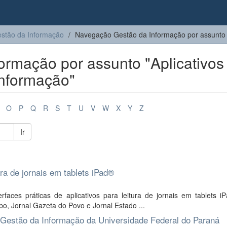
stão da Informação
Navegação Gestão da Informação por assunto
rmação por assunto "Aplicativos 
informação"
O
P
Q
R
S
T
U
V
W
X
Y
Z
Ir
ura de jornais em tablets iPad®
faces práticas de aplicativos para leitura de jornais em tablets i
bo, Jornal Gazeta do Povo e Jornal Estado ...
 Gestão da Informação da Universidade Federal do Paraná