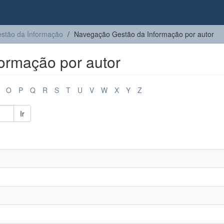
stão da Informação
Navegação Gestão da Informação por autor
ormação por autor
O
P
Q
R
S
T
U
V
W
X
Y
Z
Ir