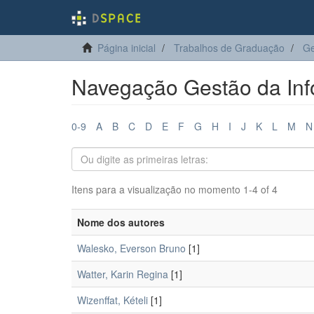
Página inicial
Trabalhos de Graduação
Ge
Navegação Gestão da Inf
0-9
A
B
C
D
E
F
G
H
I
J
K
L
M
N
Itens para a visualização no momento 1-4 of 4
Nome dos autores
Walesko, Everson Bruno
[1]
Watter, Karin Regina
[1]
Wizenffat, Kételi
[1]