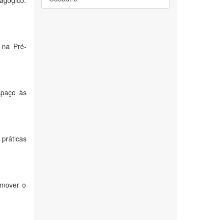
agógico.
 na Pré-
spaço às
práticas
omover o