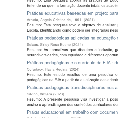
Resumo: Esta pesquisa aborda as práticas de Educa
Entende-se que na formação docente inicial os acadêmi
Práticas educativas baseadas em projeto para 
Arruda, Angela Cristina de, 1991-
(
2021
)
Resumo: Esta pesquisa teve o objetivo de analisar p
Escola, identificando como podem ser integradas nes
Práticas pedagógicas aplicadas na educação 
Seixas, Sirley Rosa Bueno
(
2024
)
Resumo: As normativas que discutem a inclusão, ga
neurodiversidades, com equidade e diferentes oportun
Práticas pedagógicas e o currículo da EJA : d
Coradacy, Flavia Regina
(
2024
)
Resumo: Este estudo resultou de uma pesquisa qu
pedagógicas na EJA a partir da atualização das orienta
Práticas pedagógicas transdisciplinares nos an
Silvino, Vilmara
(
2023
)
Resumo: A presente pesquisa visa investigar a possi
ensino e aprendizagem dos conteúdos curriculares dos 
Práxis educacional em trabalho com documen