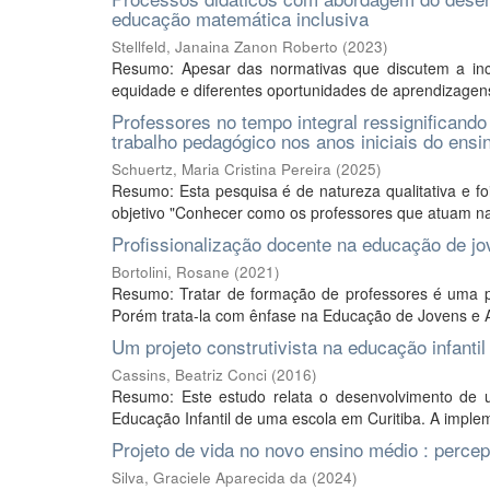
educação matemática inclusiva
Stellfeld, Janaina Zanon Roberto
(
2023
)
Resumo: Apesar das normativas que discutem a incl
equidade e diferentes oportunidades de aprendizagens,
Professores no tempo integral ressignifican
trabalho pedagógico nos anos iniciais do ensi
Schuertz, Maria Cristina Pereira
(
2025
)
Resumo: Esta pesquisa é de natureza qualitativa e fo
objetivo "Conhecer como os professores que atuam n
Profissionalização docente na educação de jov
Bortolini, Rosane
(
2021
)
Resumo: Tratar de formação de professores é uma 
Porém trata-la com ênfase na Educação de Jovens e Adu
Um projeto construtivista na educação infantil
Cassins, Beatriz Conci
(
2016
)
Resumo: Este estudo relata o desenvolvimento de u
Educação Infantil de uma escola em Curitiba. A imple
Projeto de vida no novo ensino médio : perce
Silva, Graciele Aparecida da
(
2024
)