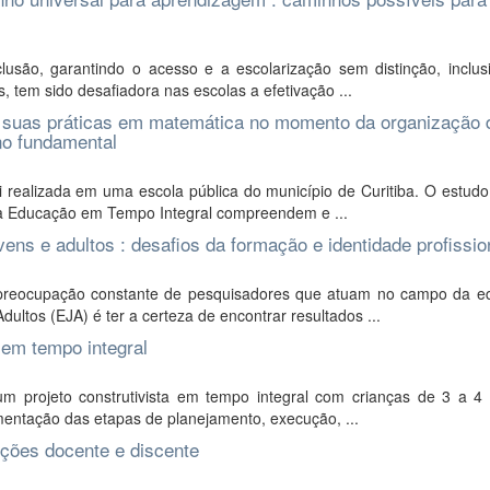
usão, garantindo o acesso e a escolarização sem distinção, inclus
 tem sido desafiadora nas escolas a efetivação ...
do suas práticas em matemática no momento da organização 
no fundamental
i realizada em uma escola pública do município de Curitiba. O estud
a Educação em Tempo Integral compreendem e ...
ens e adultos : desafios da formação e identidade profissio
preocupação constante de pesquisadores que atuam no campo da e
ltos (EJA) é ter a certeza de encontrar resultados ...
 em tempo integral
m projeto construtivista em tempo integral com crianças de 3 a 4
mentação das etapas de planejamento, execução, ...
pções docente e discente