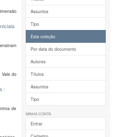
Dimensão
Assuntos
Tipo
niciais
Esta coleção
 ensinam
Por data do documento
Autores
 Vale do
Títulos
Assuntos
a :
Tipo
ntros de
MINHA CONTA
Entrar
Cadastro