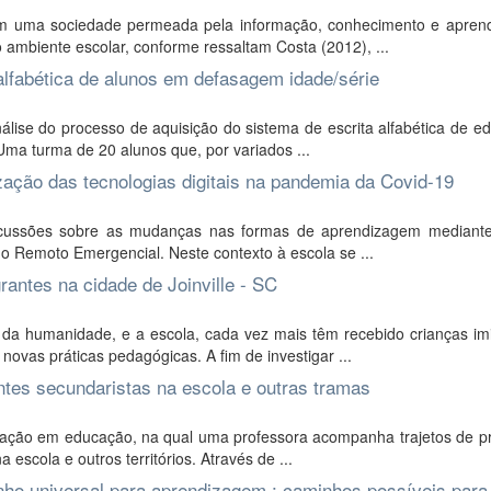
 em uma sociedade permeada pela informação, conhecimento e apren
 ambiente escolar, conforme ressaltam Costa (2012), ...
alfabética de alunos em defasagem idade/série
ise do processo de aquisição do sistema de escrita alfabética de e
ma turma de 20 alunos que, por variados ...
ação das tecnologias digitais na pandemia da Covid-19
discussões sobre as mudanças nas formas de aprendizagem mediant
o Remoto Emergencial. Neste contexto à escola se ...
antes na cidade de Joinville - SC
da humanidade, e a escola, cada vez mais têm recebido crianças imi
novas práticas pedagógicas. A fim de investigar ...
ntes secundaristas na escola e outras tramas
gação em educação, na qual uma professora acompanha trajetos de p
 escola e outros territórios. Através de ...
ho universal para aprendizagem : caminhos possíveis par