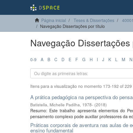
Página inicial
Teses & Dissertações
40001
Navegação Dissertações por título
Navegação Dissertações p
0-9
A
B
C
D
E
F
G
H
I
J
K
L
M
N
Itens para a visualização no momento 173-192 of 229
A prática pedagógica na perspectiva do pen
Batistella, Michelle Padilha, 1978-
(
2018
)
Resumo: Este trabalho apresenta elementos do P
pensamento complexo pode auxiliar professores da ed
Práticas corporais de aventura nas aulas de e
ensino fundamental