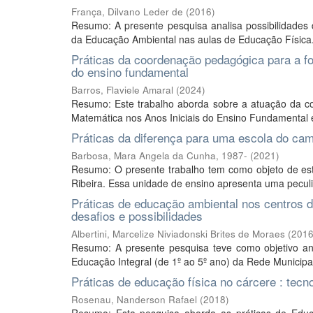
França, Dilvano Leder de
(
2016
)
Resumo: A presente pesquisa analisa possibilidades 
da Educação Ambiental nas aulas de Educação Física. O
Práticas da coordenação pedagógica para a f
do ensino fundamental
Barros, Flaviele Amaral
(
2024
)
Resumo: Este trabalho aborda sobre a atuação da 
Matemática nos Anos Iniciais do Ensino Fundamental 
Práticas da diferença para uma escola do ca
Barbosa, Mara Angela da Cunha, 1987-
(
2021
)
Resumo: O presente trabalho tem como objeto de estu
Ribeira. Essa unidade de ensino apresenta uma peculia
Práticas de educação ambiental nos centros d
desafios e possibilidades
Albertini, Marcelize Niviadonski Brites de Moraes
(
201
Resumo: A presente pesquisa teve como objetivo a
Educação Integral (de 1º ao 5º ano) da Rede Municipal
Práticas de educação física no cárcere : tecn
Rosenau, Nanderson Rafael
(
2018
)