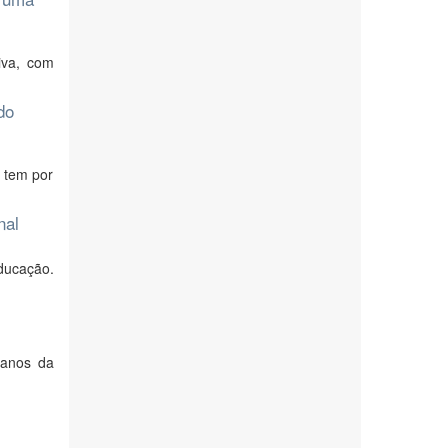
iva, com
do
o tem por
nal
ducação.
 anos da