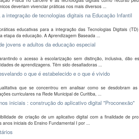
ção Física no cárcere e as tecnologias digitais como recurso ped
cos deveriam vivenciar práticas nos mais diversos ...
a integração de tecnologias digitais na Educação Infantil
ráticas educativas para a integração das Tecnologias Digitais (TD)
sa etapa da educação. A Aprendizagem Baseada ...
de jovens e adultos da educação especial
rantindo o acesso à escolarização sem distinção, inclusiva, dão e
idades de aprendizagens. Têm sido desafiadoras ...
esvelando o que é estabelecido e o que é vivido
alitativa que se concentrou em analisar como se desdobram as 
ções curriculares na Rede Municipal de Curitiba, ...
os iniciais : construção do aplicativo digital "Proconexão"
bilidade de criação de um aplicativo digital com a finalidade de pr
anos iniciais do Ensino Fundamental I por ...
tários