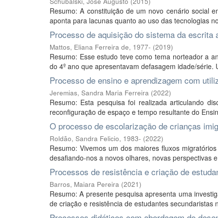
Schubalski, José Augusto
(
2015
)
Resumo: A constituição de um novo cenário social
aponta para lacunas quanto ao uso das tecnologias no
Processo de aquisição do sistema da escrita 
Mattos, Eliana Ferreira de, 1977-
(
2019
)
Resumo: Esse estudo teve como tema norteador a anál
do 4º ano que apresentavam defasagem idade/série. U
Processo de ensino e aprendizagem com utiliz
Jeremias, Sandra Maria Ferreira
(
2022
)
Resumo: Esta pesquisa foi realizada articulando 
reconfiguração de espaço e tempo resultante do Ensin
O processo de escolarização de crianças imigr
Roldão, Sandra Felicio, 1983-
(
2022
)
Resumo: Vivemos um dos maiores fluxos migratórios 
desafiando-nos a novos olhares, novas perspectivas e 
Processos de resistência e criação de estuda
Barros, Maiara Pereira
(
2021
)
Resumo: A presente pesquisa apresenta uma investi
de criação e resistência de estudantes secundaristas na
Processos didáticos com abordagem do desen