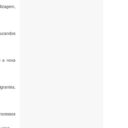
dizagem,
ducandos
e a nova
grantes,
rocessos
a uma