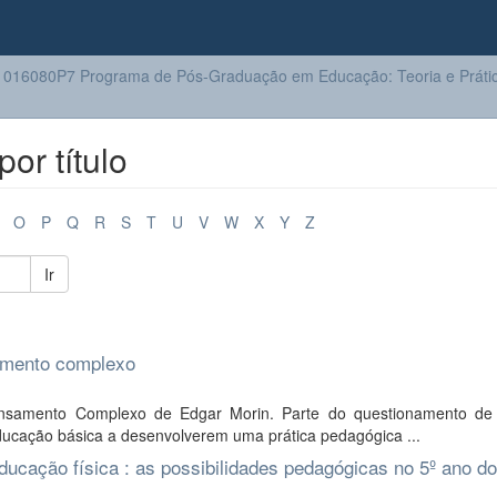
016080P7 Programa de Pós-Graduação em Educação: Teoria e Prátic
or título
O
P
Q
R
S
T
U
V
W
X
Y
Z
Ir
samento complexo
ensamento Complexo de Edgar Morin. Parte do questionamento d
ucação básica a desenvolverem uma prática pedagógica ...
ducação física : as possibilidades pedagógicas no 5º ano do