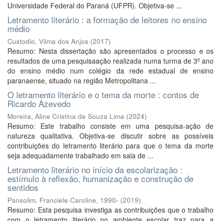
Universidade Federal do Paraná (UFPR). Objetiva-se ...
Letramento literário : a formação de leitores no ensino
médio
Custodio, Vilma dos Anjos
(
2017
)
Resumo: Nesta dissertação são apresentados o processo e os
resultados de uma pesquisaação realizada numa turma de 3º ano
do ensino médio num colégio da rede estadual de ensino
paranaense, situado na região Metropolitana ...
O letramento literário e o tema da morte : contos de
Ricardo Azevedo
Moreira, Aline Cristina de Souza Lima
(
2024
)
Resumo: Este trabalho consiste em uma pesquisa-ação de
natureza qualitativa. Objetiva-se discutir sobre as possíveis
contribuições do letramento literário para que o tema da morte
seja adequadamente trabalhado em sala de ...
Letramento literário no início da escolarização :
estímulo à reflexão, humanização e construção de
sentidos
Pansolim, Franciele Caroline, 1990-
(
2019
)
Resumo: Esta pesquisa investiga as contribuições que o trabalho
com o letramento literário no ambiente escolar traz para a