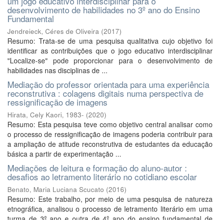
um jogo educativo interdisciplinar para o
desenvolvimento de habilidades no 3º ano do Ensino
Fundamental
Jendreieck, Céres de Oliveira
(
2017
)
Resumo: Trata-se de uma pesquisa qualitativa cujo objetivo foi
identificar as contribuições que o jogo educativo interdisciplinar
"Localize-se" pode proporcionar para o desenvolvimento de
habilidades nas disciplinas de ...
Mediação do professor orientada para uma experiência
reconstrutiva : colagens digitais numa perspectiva de
ressignificação de imagens
Hirata, Cely Kaori, 1983-
(
2020
)
Resumo: Esta pesquisa teve como objetivo central analisar como
o processo de ressignificação de imagens poderia contribuir para
a ampliação de atitude reconstrutiva de estudantes da educação
básica a partir de experimentação ...
Mediações de leitura e formação do aluno-autor :
desafios ao letramento literário no cotidiano escolar
Benato, Maria Luciana Scucato
(
2016
)
Resumo: Este trabalho, por meio de uma pesquisa de natureza
etnográfica, analisou o processo de letramento literário em uma
turma de 3º ano e outra de 4º ano do ensino fundamental de