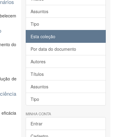
nários
Assuntos
abelecem
Tipo
o
Esta coleção
amento do
Por data do documento
Autores
Títulos
dução de
Assuntos
ciência
Tipo
eficácia
MINHA CONTA
Entrar
Cadastro