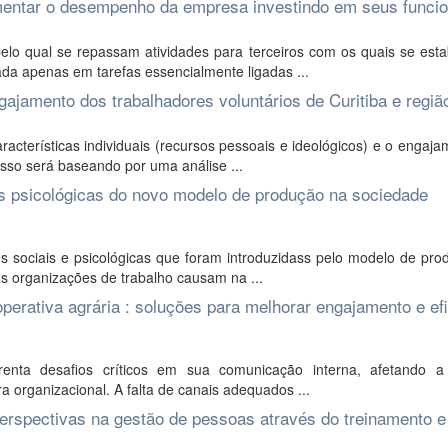
umentar o desempenho da empresa investindo em seus funcio
elo qual se repassam atividades para terceiros com os quais se est
da apenas em tarefas essencialmente ligadas ...
ngajamento dos trabalhadores voluntários de Curitiba e regiã
aracterísticas individuais (recursos pessoais e ideológicos) e o engaj
cesso será baseando por uma análise ...
ões psicológicas do novo modelo de produção na sociedade
s sociais e psicológicas que foram introduzidass pelo modelo de pro
s organizações de trabalho causam na ...
erativa agrária : soluções para melhorar engajamento e efi
renta desafios críticos em sua comunicação interna, afetando a 
a organizacional. A falta de canais adequados ...
erspectivas na gestão de pessoas através do treinamento e