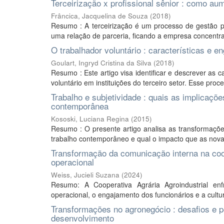
Terceirização x profissional sênior : como a
Frâncica, Jacquelina de Souza
(
2018
)
Resumo : A terceirização é um processo de gestão p
uma relação de parceria, ficando a empresa concentra
O trabalhador voluntário : características e e
Goulart, Ingryd Cristina da Silva
(
2018
)
Resumo : Este artigo visa identificar e descrever as c
voluntário em instituições do terceiro setor. Esse pro
Trabalho e subjetividade : quais as implicaç
contemporânea
Kososki, Luciana Regina
(
2015
)
Resumo : O presente artigo analisa as transformaçõe
trabalho contemporâneo e qual o impacto que as nova
Transformação da comunicação interna na coop
operacional
Weiss, Jucieli Suzana
(
2024
)
Resumo: A Cooperativa Agrária Agroindustrial enf
operacional, o engajamento dos funcionários e a cultur
Transformações no agronegócio : desafios e p
desenvolvimento