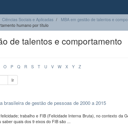
Ciências Sociais e Aplicadas
MBA em gestão de talentos e comp
tamento humano por título
o de talentos e comportamento
O
P
Q
R
S
T
U
V
W
X
Y
Z
Ir
a brasileira de gestão de pessoas de 2000 a 2015
licidade; trabalho e FIB (Felicidade Interna Bruta), no contexto da 
 saber quais dos 9 eixos do FIB são ...