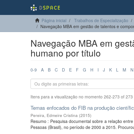
Página inicial
Trabalhos de Especialização
Navegação MBA em gestão de talentos e compor
Navegação MBA em gestã
humano por título
0-9
A
B
C
D
E
F
G
H
I
J
K
L
M
N
Itens para a visualização no momento 262-273 of 273
Temas enfocados do FIB na produção científic
Pereira, Edmeire Cristina
(
2015
)
Resumo : Pesquisa documental sobre a relação entre fe
Pessoas (Brasil), no período de 2000 a 2015. Procurou