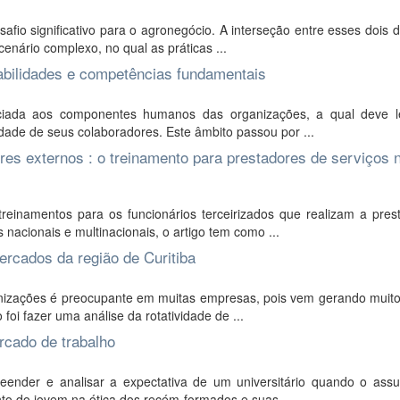
io significativo para o agronegócio. A interseção entre esses dois 
enário complexo, no qual as práticas ...
abilidades e competências fundamentais
iada aos componentes humanos das organizações, a qual deve 
dade de seus colaboradores. Este âmbito passou por ...
es externos : o treinamento para prestadores de serviços 
einamentos para os funcionários terceirizados que realizam a pres
nacionais e multinacionais, o artigo tem como ...
rcados da região de Curitiba
nizações é preocupante em muitas empresas, pois vem gerando muito
 foi fazer uma análise da rotatividade de ...
rcado de trabalho
eender e analisar a expectativa de um universitário quando o assu
to do jovem na ótica dos recém-formados e suas ...