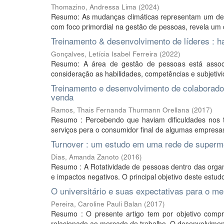
Thomazino, Andressa Lima
(
2024
)
Resumo: As mudanças climáticas representam um desaf
com foco primordial na gestão de pessoas, revela um c
Treinamento & desenvolvimento de líderes : h
Gonçalves, Letícia Isabel Ferreira
(
2022
)
Resumo: A área de gestão de pessoas está assoc
consideração as habilidades, competências e subjetivi
Treinamento e desenvolvimento de colaborador
venda
Ramos, Thais Fernanda Thurmann Orellana
(
2017
)
Resumo : Percebendo que haviam dificuldades nos tr
serviços pera o consumidor final de algumas empresas 
Turnover : um estudo em uma rede de superme
Dias, Amanda Zanoto
(
2016
)
Resumo : A Rotatividade de pessoas dentro das orga
e impactos negativos. O principal objetivo deste estudo
O universitário e suas expectativas para o me
Pereira, Caroline Pauli Balan
(
2017
)
Resumo : O presente artigo tem por objetivo compr
relacionado ao mercado de trabalho. O desenvolvimen