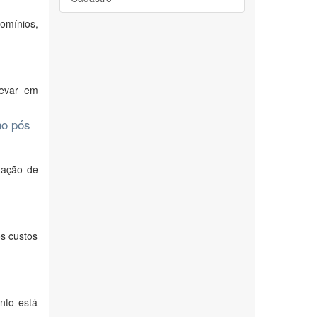
domínios,
levar em
no pós
tação de
s custos
nto está