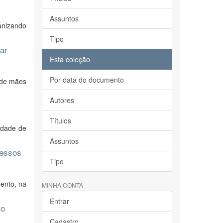
Assuntos
ganizando
Tipo
ar
Esta coleção
Por data do documento
 de mães
Autores
Títulos
idade de
Assuntos
cessos
Tipo
mento, na
MINHA CONTA
Entrar
to
Cadastro