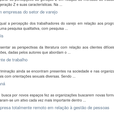
geração Z e suas características. Na ...
m empresas do setor de varejo
r qual a percepção dos trabalhadores do varejo em relação aos prog
a uma pesquisa qualitativa, com pesquisa ...
is
entar as perspectivas da literatura com relação aos clientes difíce
ações, dadas pelos autores que abordam o ...
te de trabalho
riminação ainda se encontram presentes na sociedade e nas organiz
is com orientações sexuais diversas. Sendo ...
aná
a busca por novos espaços fez as organizações buscarem novas form
aram-se um ativo cada vez mais importante dentro ...
mpresa totalmente remoto em relação à gestão de pessoas