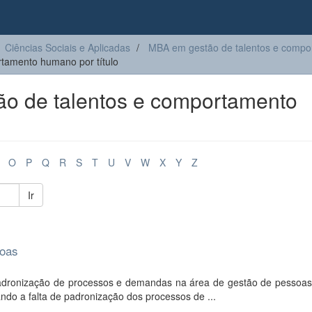
Ciências Sociais e Aplicadas
MBA em gestão de talentos e comp
tamento humano por título
o de talentos e comportamento
O
P
Q
R
S
T
U
V
W
X
Y
Z
Ir
soas
padronização de processos e demandas na área de gestão de pessoa
cando a falta de padronização dos processos de ...