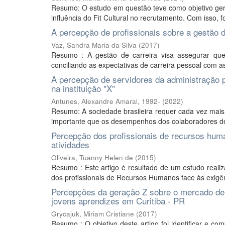
Resumo: O estudo em questão teve como objetivo gera
influência do Fit Cultural no recrutamento. Com isso, fo
A percepção de profissionais sobre a gestão d
Vaz, Sandra Maria da Silva
(
2017
)
Resumo : A gestão de carreira visa assegurar que
conciliando as expectativas de carreira pessoal com a
A percepção de servidores da administração 
na instituição "X"
Antunes, Alexandre Amaral, 1992-
(
2022
)
Resumo: A sociedade brasileira requer cada vez mais d
importante que os desempenhos dos colaboradores des
Percepção dos profissionais de recursos hum
atividades
Oliveira, Tuanny Helen de
(
2015
)
Resumo : Este artigo é resultado de um estudo real
dos profissionais de Recursos Humanos face às exigên
Percepções da geração Z sobre o mercado de 
jovens aprendizes em Curitiba - PR
Grycajuk, Miriam Cristiane
(
2017
)
Resumo : O objetivo deste artigo foi identificar e 