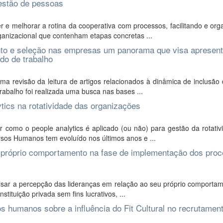
estão de pessoas
 e melhorar a rotina da cooperativa com processos, facilitando e or
ganizacional que contenham etapas concretas ...
nto e seleção nas empresas um panorama que visa apresent
do de trabalho
a revisão da leitura de artigos relacionados à dinâmica de inclusão
trabalho foi realizada uma busca nas bases ...
ytics na rotatividade das organizações
como o people analytics é aplicado (ou não) para gestão da rotativ
sos Humanos tem evoluído nos últimos anos e ...
u próprio comportamento na fase de implementação dos pro
lisar a percepção das lideranças em relação ao seu próprio comporta
ituição privada sem fins lucrativos, ...
s humanos sobre a influência do Fit Cultural no recrutamen