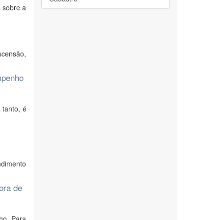
 sobre a
scensão,
empenho
 tanto, é
ndimento
ora de
ho. Para