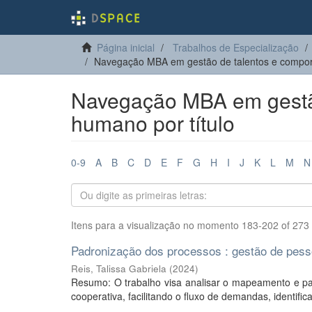
Página inicial
Trabalhos de Especialização
Navegação MBA em gestão de talentos e compor
Navegação MBA em gestã
humano por título
0-9
A
B
C
D
E
F
G
H
I
J
K
L
M
N
Itens para a visualização no momento 183-202 of 273
Padronização dos processos : gestão de pes
Reis, Talissa Gabriela
(
2024
)
Resumo: O trabalho visa analisar o mapeamento e 
cooperativa, facilitando o fluxo de demandas, identifi