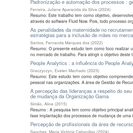
Padronização e automação dos processos : g
Ferreira, Juliane Aparecida da Silva
(
2024
)
Resumo: Este trabalho tem como objetivo, desenvolver
através do software Fluid Now. Pois, todo processo or
As penalidades da maternidade no recrutame
estratégias para a inclusão de mães no merca
Santos, Fernanda Marques dos
(
2022
)
Resumo: O presente estudo tem como foco realizar um
no mercado de trabalho. Para atingir o objetivo deste 
People Analytics : a influência do People Anal
Greczyczyn, Evelen Machado
(
2023
)
Resumo: Este estudo tem como objetivo compreender 
pessoal nas organizações. A área de Gestão de Recur
A percepção das lideranças a respeito do se
de mudança da Organização Gama
Simão, Aline
(
2015
)
Resumo : A pesquisa tem como objetivo principal ana
fase implantação dos processos de mudança de uma inst
Percepção de profissionais da área de recurso
Sanches, Maria Victória Cabanillas
(
2024
)