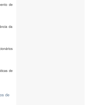
mento de
ância da
ionários
ticas de
gos de