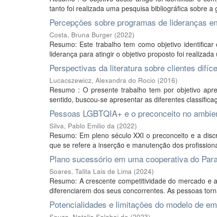
tanto foi realizada uma pesquisa bibliográfica sobre a 
Percepções sobre programas de lideranças e
Costa, Bruna Burger
(
2022
)
Resumo: Este trabalho tem como objetivo identifica
liderança para atingir o objetivo proposto foi realizad
Perspectivas da literatura sobre clientes difíce
Lucacszewicz, Alexandra do Rocio
(
2016
)
Resumo : O presente trabalho tem por objetivo apres
sentido, buscou-se apresentar as diferentes classific
Pessoas LGBTQIA+ e o preconceito no ambien
Silva, Pablo Emilio da
(
2022
)
Resumo: Em pleno século XXI o preconceito e a disc
que se refere a inserção e manutenção dos profissiona
Plano sucessório em uma cooperativa do Par
Soares, Talita Lais de Lima
(
2024
)
Resumo: A crescente competitividade do mercado e 
diferenciarem dos seus concorrentes. As pessoas torn
Potencialidades e limitações do modelo de e
Souza, Natalia Salabai de
(
2023
)