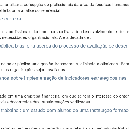
l analisar a percepção de profissionais da área de recursos humanos
i feita uma análise do referencial ...
e carreira
 os profissionais tenham perspectivas de desenvolvimento e de a
s necessidades organizacionais. Até a década de ...
pública brasileira acerca do processo de avaliação de des
o setor público uma gestão transparente, eficiente e otimizada. Para
tas organizações sejam avaliados ...
anos sobre implementação de indicadores estratégicos nas
izado em uma empresa financeira, em que se tem o interesse do ente
cias decorrentes das transformações verificadas ...
trabalho : um estudo com alunos de uma instituição formad
comparar as percepções da geração Z em relação ao mercado de trabal