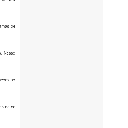
ramas de
is. Nesse
ações no
as de se