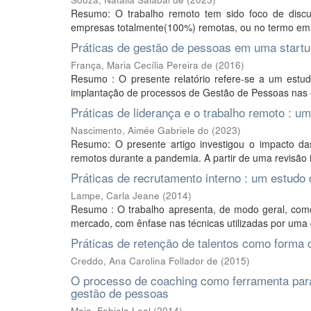
Resumo: O trabalho remoto tem sido foco de discu
empresas totalmente(100%) remotas, ou no termo em i
Práticas de gestão de pessoas em uma startu
França, Maria Cecília Pereira de
(
2016
)
Resumo : O presente relatório refere-se a um estu
implantação de processos de Gestão de Pessoas nas o
Práticas de liderança e o trabalho remoto : um
Nascimento, Aimée Gabriele do
(
2023
)
Resumo: O presente artigo investigou o impacto das
remotos durante a pandemia. A partir de uma revisão i
Práticas de recrutamento interno : um estudo 
Lampe, Carla Jeane
(
2014
)
Resumo : O trabalho apresenta, de modo geral, como
mercado, com ênfase nas técnicas utilizadas por uma de
Práticas de retenção de talentos como forma 
Creddo, Ana Carolina Follador de
(
2015
)
O processo de coaching como ferramenta para
gestão de pessoas
Maia, Fabiola Leal
(
2014
)