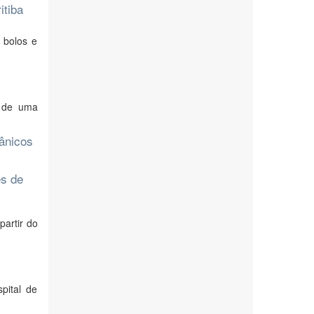
itiba
 bolos e
o de uma
ânicos
es de
partir do
pital de