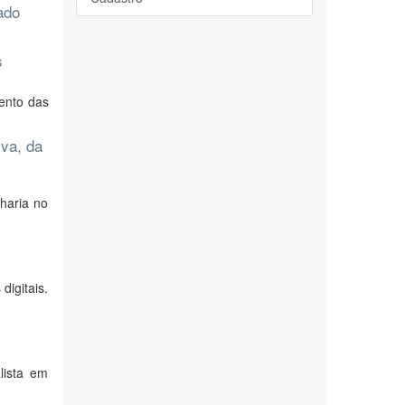
ado
s
ento das
va, da
haria no
digitais.
lista em