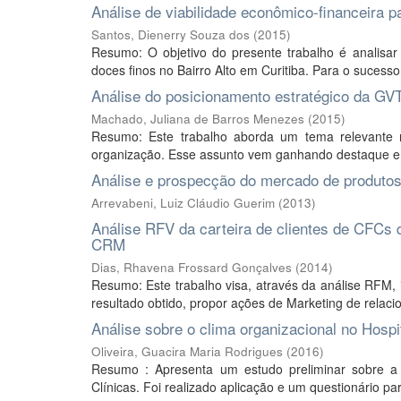
Análise de viabilidade econômico-financeira 
Santos, Dienerry Souza dos
(
2015
)
Resumo: O objetivo do presente trabalho é analisar
doces finos no Bairro Alto em Curitiba. Para o sucess
Análise do posicionamento estratégico da GV
Machado, Juliana de Barros Menezes
(
2015
)
Resumo: Este trabalho aborda um tema relevante n
organização. Esse assunto vem ganhando destaque e i
Análise e prospecção do mercado de produtos
Arrevabeni, Luiz Cláudio Guerim
(
2013
)
Análise RFV da carteira de clientes de CFCs
CRM
Dias, Rhavena Frossard Gonçalves
(
2014
)
Resumo: Este trabalho visa, através da análise RFM, i
resultado obtido, propor ações de Marketing de relaci
Análise sobre o clima organizacional no Hosp
Oliveira, Guacira Maria Rodrigues
(
2016
)
Resumo : Apresenta um estudo preliminar sobre a 
Clínicas. Foi realizado aplicação e um questionário par