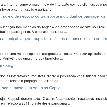
 a internet como o maior meio de interação com os clientes: seja po
lhorar a comunicação e agilizar o ...
modelo de negócio do transporte individual de passageiros
s mudanças nos modelos de negócio de associações de taxi no Brasil,
dual de passageiros. A pesquisa realizada ...
 antecipativa para suportar análises da concorrência de u
o de uma metodologia de inteligência antecipativa, a ser aplicada pe
de Marketing de uma empresa brasileira ...
rketing
ogias interativas e imersivas, frente à população consumidora cada 
 apreciadas e a propaganda, aliada ao ...
a social masculina da Lojas Coppel
jas Coppel, denominada "Clássico", apresentou resultados insatisfa
a em relação a 2011. Diante deste panorama ...