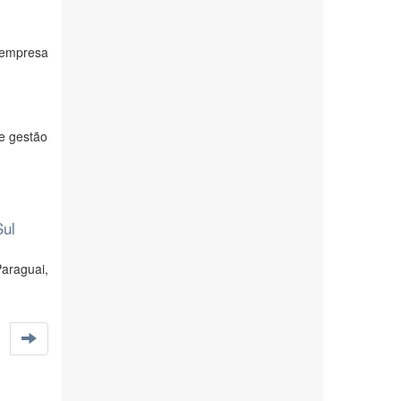
 empresa
e gestão
Sul
Paraguai,