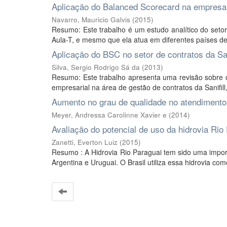
Aplicação do Balanced Scorecard na empresa
Navarro, Mauricio Galvis
(
2015
)
Resumo: Este trabalho é um estudo analítico do seto
Aula-T, e mesmo que ela atua em diferentes países de 
Aplicação do BSC no setor de contratos da S
Silva, Sergio Rodrigo Sá da
(
2013
)
Resumo: Este trabalho apresenta uma revisão sobre 
empresarial na área de gestão de contratos da Sanifill,
Aumento no grau de qualidade no atendimento
Meyer, Andressa Carolinne Xavier e
(
2014
)
Avaliação do potencial de uso da hidrovia Ri
Zanetti, Everton Luiz
(
2015
)
Resumo : A Hidrovia Rio Paraguai tem sido uma importa
Argentina e Uruguai. O Brasil utiliza essa hidrovia com