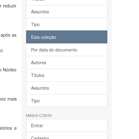
r reduzir
Assuntos
Tipo
 após as
Esta coleção
ma
Por data do documento
Autores
lo Núcleo
Títulos
Assuntos
vez mais
Tipo
MINHA CONTA
Entrar
tórios e
Cadastro