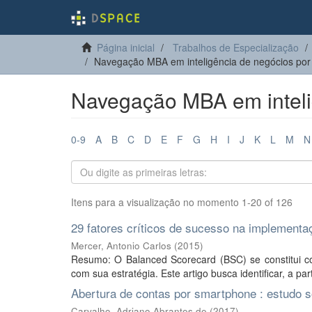
Página inicial
Trabalhos de Especialização
Navegação MBA em inteligência de negócios por t
Navegação MBA em intelig
0-9
A
B
C
D
E
F
G
H
I
J
K
L
M
N
Itens para a visualização no momento 1-20 of 126
29 fatores críticos de sucesso na implement
Mercer, Antonio Carlos
(
2015
)
Resumo: O Balanced Scorecard (BSC) se constitui c
com sua estratégia. Este artigo busca identificar, a part
Abertura de contas por smartphone : estudo so
Carvalho, Adriano Abrantes de
(
2017
)