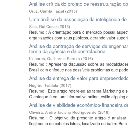
Análise crítica do projeto de reestruturação 
Cruz, Camila Faiçal
(
2015
)
Uma análise da associação da inteligência de 
Sica, Rui Cesar
(
2013
)
Resumo : A orientação para o mercado possui aspect
organizações com seus públicos, gerando valor superio
Análise da contração de serviços de engenhar
teoria da agência e da controladoria
Linhares, Guilherme Pereira
(
2016
)
Resumo : Apresenta discussão sobre as modalidades
Brasil com enfoque nos possíveis problemas que podem
Análise da entrega de valor para empreendedo
Negrão, Fabíola
(
2017
)
Resumo : Este artigo refere-se ao tema Marketing e se
O enfoque é em um informativo online, estilo clipping 
Análise de viabilidade econômico-financeira
Oliveira, André Taciano Rodrigues de
(
2018
)
Resumo : O objetivo do presente artigo é analisar 
tingimento de cabelos loiros, localizado no bairro Bom 