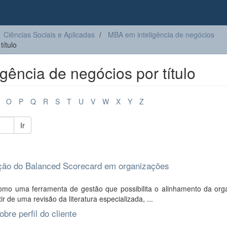
Ciências Sociais e Aplicadas
MBA em inteligência de negócios
ítulo
ência de negócios por título
O
P
Q
R
S
T
U
V
W
X
Y
Z
Ir
ação do Balanced Scorecard em organizações
omo uma ferramenta de gestão que possibilita o alinhamento da org
ir de uma revisão da literatura especializada, ...
bre perfil do cliente