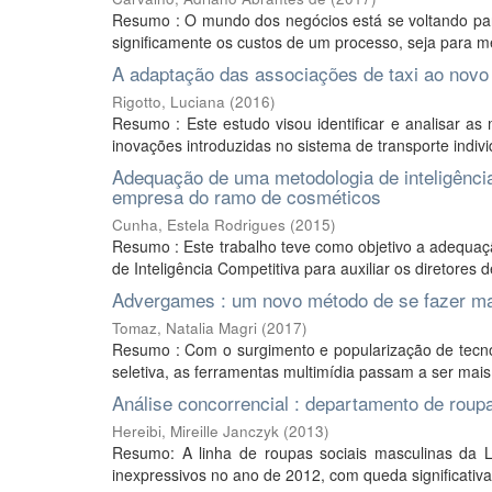
Resumo : O mundo dos negócios está se voltando para
significamente os custos de um processo, seja para me
A adaptação das associações de taxi ao novo 
Rigotto, Luciana
(
2016
)
Resumo : Este estudo visou identificar e analisar a
inovações introduzidas no sistema de transporte indivi
Adequação de uma metodologia de inteligência
empresa do ramo de cosméticos
Cunha, Estela Rodrigues
(
2015
)
Resumo : Este trabalho teve como objetivo a adequaçã
de Inteligência Competitiva para auxiliar os diretores 
Advergames : um novo método de se fazer ma
Tomaz, Natalia Magri
(
2017
)
Resumo : Com o surgimento e popularização de tecnol
seletiva, as ferramentas multimídia passam a ser mais
Análise concorrencial : departamento de roup
Hereibi, Mireille Janczyk
(
2013
)
Resumo: A linha de roupas sociais masculinas da Lo
inexpressivos no ano de 2012, com queda significativ