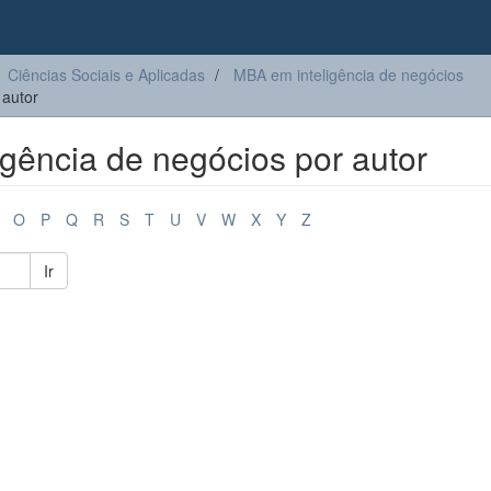
Ciências Sociais e Aplicadas
MBA em inteligência de negócios
 autor
gência de negócios por autor
O
P
Q
R
S
T
U
V
W
X
Y
Z
Ir