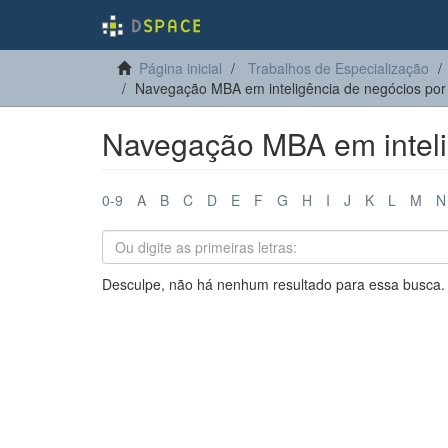
Página inicial
Trabalhos de Especialização
Navegação MBA em inteligência de negócios por
Navegação MBA em inteli
0-9
A
B
C
D
E
F
G
H
I
J
K
L
M
N
Desculpe, não há nenhum resultado para essa busca.