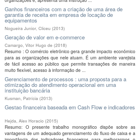
organizações e, apresenta uma instrução ...
Ganhos financeiros com a criação de uma área de
garantia de receita em empresa de locação de
equipamentos
Nogueira Junior, Cliceu
(
2013
)
Geração de valor em e-commerce
Camargo, Vitor Hugo de
(
2018
)
Resumo : O comércio eletrônico gera grande impacto econômico
para as organizações que nele atuam. É um ambiente varejista
de fácil acesso ao público que permite transações de maneira
muito flexível, acesso à informação de ...
Gerenciamento de processos : uma proposta para a
otimização do atendimento operacional em uma
instituição bancária
Kusman, Patrícia
(
2013
)
Gestao financeira baseada em Cash Flow e indicadores
Hejda, Alex Horacio
(
2015
)
Resumo: O presente trabalho monográfico dispõe sobre as
vantagens de um adequado gerenciamento do fluxo de caixa e a
importância dos indicadores financeiros para melhorarmos o