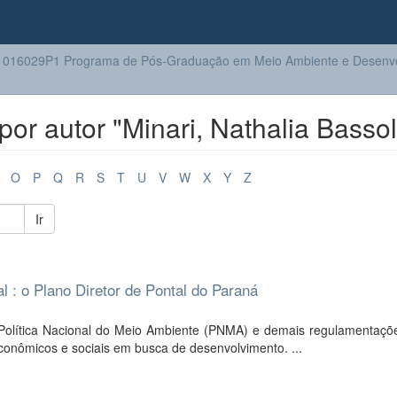
016029P1 Programa de Pós-Graduação em Meio Ambiente e Desenv
r autor "Minari, Nathalia Bassol
O
P
Q
R
S
T
U
V
W
X
Y
Z
Ir
l : o Plano Diretor de Pontal do Paraná
Política Nacional do Meio Ambiente (PNMA) e demais regulamentaçõe
conômicos e sociais em busca de desenvolvimento. ...