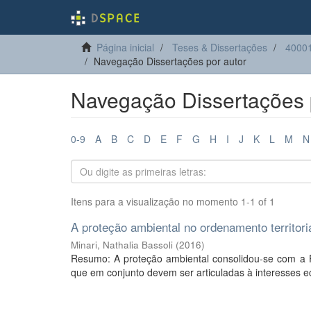
Página inicial
Teses & Dissertações
40001
Navegação Dissertações por autor
Navegação Dissertações po
0-9
A
B
C
D
E
F
G
H
I
J
K
L
M
N
Itens para a visualização no momento 1-1 of 1
A proteção ambiental no ordenamento territoria
Minari, Nathalia Bassoli
(
2016
)
Resumo: A proteção ambiental consolidou-se com a 
que em conjunto devem ser articuladas à interesses e