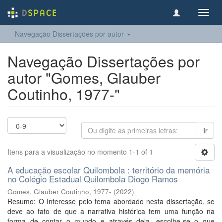
Toggl
navig
Navegação Dissertações por autor
Navegação Dissertações por
autor "Gomes, Glauber
Coutinho, 1977-"
Ir
Itens para a visualização no momento 1-1 of 1
A educação escolar Quilombola : território da memória
no Colégio Estadual Quilombola Diogo Ramos
Gomes, Glauber Coutinho, 1977-
(
2022
)
Resumo: O Interesse pelo tema abordado nesta dissertação, se
deve ao fato de que a narrativa histórica tem uma função na
forma de contar o mundo e através dela, escolhe-se o que