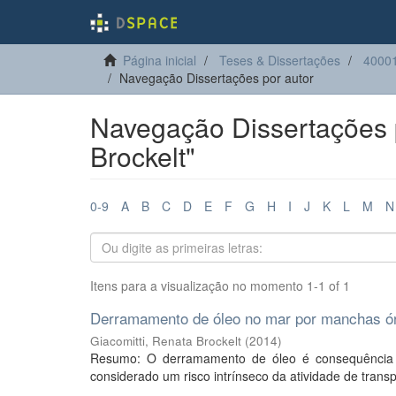
Página inicial
Teses & Dissertações
40001
Navegação Dissertações por autor
Navegação Dissertações p
Brockelt"
0-9
A
B
C
D
E
F
G
H
I
J
K
L
M
N
Itens para a visualização no momento 1-1 of 1
Derramamento de óleo no mar por manchas órf
Giacomitti, Renata Brockelt
(
2014
)
Resumo: O derramamento de óleo é consequência n
considerado um risco intrínseco da atividade de tran