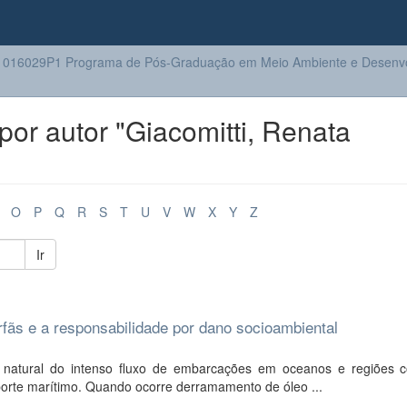
016029P1 Programa de Pós-Graduação em Meio Ambiente e Desenv
or autor "Giacomitti, Renata
O
P
Q
R
S
T
U
V
W
X
Y
Z
Ir
ãs e a responsabilidade por dano socioambiental
atural do intenso fluxo de embarcações em oceanos e regiões co
sporte marítimo. Quando ocorre derramamento de óleo ...