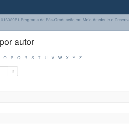
016029P1 Programa de Pós-Graduação em Meio Ambiente e Desenv
por autor
O
P
Q
R
S
T
U
V
W
X
Y
Z
Ir