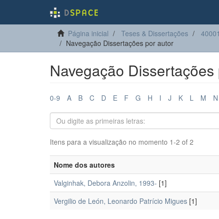
Página inicial
Teses & Dissertações
40001
Navegação Dissertações por autor
Navegação Dissertações 
0-9
A
B
C
D
E
F
G
H
I
J
K
L
M
N
Itens para a visualização no momento 1-2 of 2
Nome dos autores
Valginhak, Debora Anzolin, 1993-
[1]
Vergilio de León, Leonardo Patrício Migues
[1]