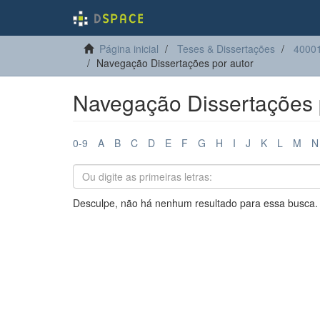
Página inicial
Teses & Dissertações
40001
Navegação Dissertações por autor
Navegação Dissertações 
0-9
A
B
C
D
E
F
G
H
I
J
K
L
M
N
Desculpe, não há nenhum resultado para essa busca.