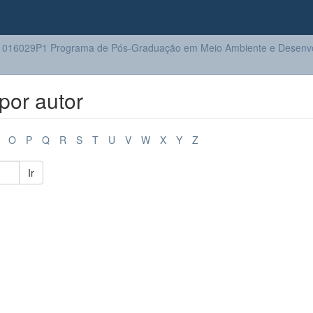
016029P1 Programa de Pós-Graduação em Meio Ambiente e Desenv
por autor
O
P
Q
R
S
T
U
V
W
X
Y
Z
Ir