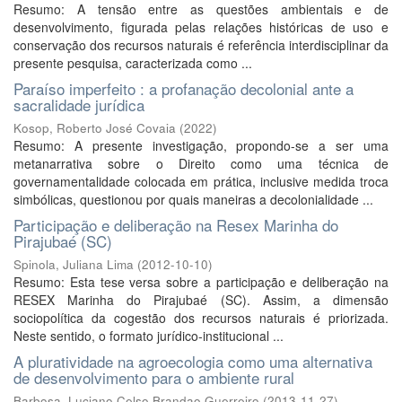
Resumo: A tensão entre as questões ambientais e de
desenvolvimento, figurada pelas relações históricas de uso e
conservação dos recursos naturais é referência interdisciplinar da
presente pesquisa, caracterizada como ...
Paraíso imperfeito : a profanação decolonial ante a
sacralidade jurídica
Kosop, Roberto José Covaia
(
2022
)
Resumo: A presente investigação, propondo-se a ser uma
metanarrativa sobre o Direito como uma técnica de
governamentalidade colocada em prática, inclusive medida troca
simbólicas, questionou por quais maneiras a decolonialidade ...
Participação e deliberação na Resex Marinha do
Pirajubaé (SC)
Spinola, Juliana Lima
(
2012-10-10
)
Resumo: Esta tese versa sobre a participação e deliberação na
RESEX Marinha do Pirajubaé (SC). Assim, a dimensão
sociopolítica da cogestão dos recursos naturais é priorizada.
Neste sentido, o formato jurídico-institucional ...
A pluratividade na agroecologia como uma alternativa
de desenvolvimento para o ambiente rural
Barbosa, Luciano Celso Brandao Guerreiro
(
2013-11-27
)