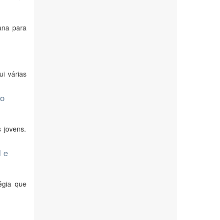
ana para
i várias
do
 jovens.
l e
égia que