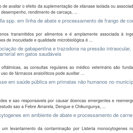
 de avaliar o efeito da suplementação de xilanase isolada ou associad
o desempenho, rendimento de carcaça, ...
lla spp. em linha de abate e processamento de frango de co
genos transmitidos por alimentos e é amplamente associada à ing
s de inocuidade e qualidade microbiológica é ...
ociação de gabapentina e trazodona na pressão intraocular,
arterial em gatos saudáveis
ftálmicas, as consultas regulares ao médico veterinário são funda
uso de fármacos ansiolíticos pode auxiliar ...
resse em saúde pública em primatas não humanos no municíp
opodes e sao responsaveis por causar doencas emergentes e reemerg
 estudo sao a Febre Amarela, Dengue e Chikungunya, ...
ocytogenes em ambiente de abate e processamento de carne
ar um levantamento da contaminação por Listeria monocytogenes n