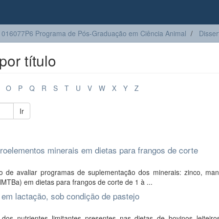
016077P6 Programa de Pós-Graduação em Ciência Animal
Disser
or título
O
P
Q
R
S
T
U
V
W
X
Y
Z
Ir
oelementos minerais em dietas para frangos de corte
vo de avaliar programas de suplementação dos minerais: zinco, ma
MTBa) em dietas para frangos de corte de 1 à ...
 em lactação, sob condição de pastejo
s nutrientes limitantes presentes nas dietas de bovinos leiteiro