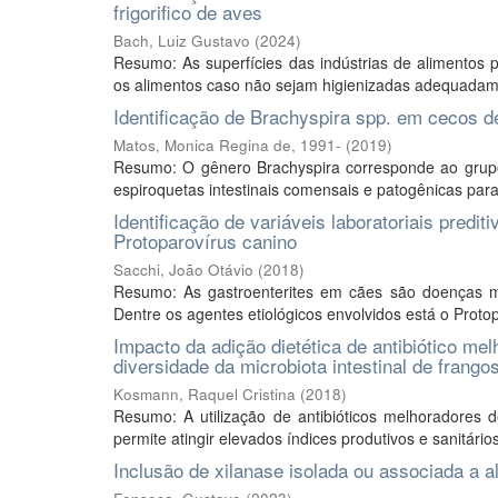
frigorifico de aves
Bach, Luiz Gustavo
(
2024
)
Resumo: As superfícies das indústrias de alimentos
os alimentos caso não sejam higienizadas adequadament
Identificação de Brachyspira spp. em cecos de
Matos, Monica Regina de, 1991-
(
2019
)
Resumo: O gênero Brachyspira corresponde ao grupo d
espiroquetas intestinais comensais e patogênicas para 
Identificação de variáveis laboratoriais predi
Protoparovírus canino
Sacchi, João Otávio
(
2018
)
Resumo: As gastroenterites em cães são doenças mul
Dentre os agentes etiológicos envolvidos está o Protop
Impacto da adição dietética de antibiótico me
diversidade da microbiota intestinal de frango
Kosmann, Raquel Cristina
(
2018
)
Resumo: A utilização de antibióticos melhoradores
permite atingir elevados índices produtivos e sanitári
Inclusão de xilanase isolada ou associada a a