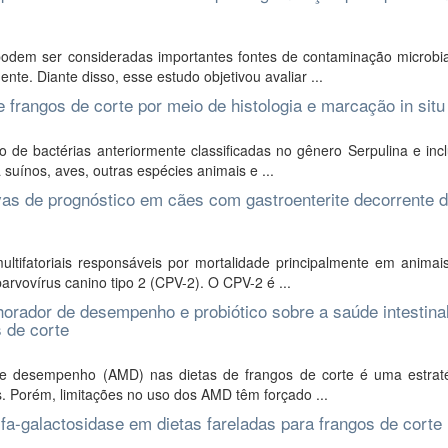
 podem ser consideradas importantes fontes de contaminação microbi
e. Diante disso, esse estudo objetivou avaliar ...
 frangos de corte por meio de histologia e marcação in situ
e bactérias anteriormente classificadas no gênero Serpulina e inclu
suínos, aves, outras espécies animais e ...
tivas de prognóstico em cães com gastroenterite decorrente 
tifatoriais responsáveis por mortalidade principalmente em animais
arvovírus canino tipo 2 (CPV-2). O CPV-2 é ...
lhorador de desempenho e probiótico sobre a saúde intestina
s de corte
 de desempenho (AMD) nas dietas de frangos de corte é uma estrat
os. Porém, limitações no uso dos AMD têm forçado ...
lfa-galactosidase em dietas fareladas para frangos de corte