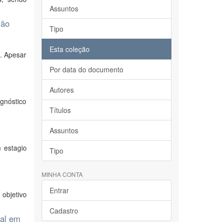
Assuntos
ião
Tipo
Esta coleção
o. Apesar
Por data do documento
Autores
agnóstico
Títulos
Assuntos
 estagio
Tipo
MINHA CONTA
Entrar
objetivo
Cadastro
nal em