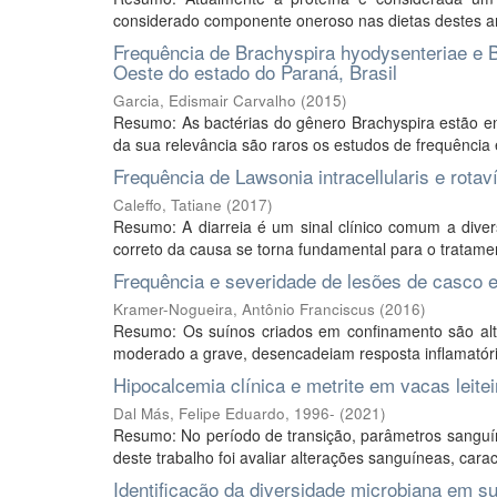
considerado componente oneroso nas dietas destes ani
Frequência de Brachyspira hyodysenteriae e B
Oeste do estado do Paraná, Brasil
Garcia, Edismair Carvalho
(
2015
)
Resumo: As bactérias do gênero Brachyspira estão ent
da sua relevância são raros os estudos de frequência 
Frequência de Lawsonia intracellularis e rota
Caleffo, Tatiane
(
2017
)
Resumo: A diarreia é um sinal clínico comum a divers
correto da causa se torna fundamental para o tratame
Frequência e severidade de lesões de casco
Kramer-Nogueira, Antônio Franciscus
(
2016
)
Resumo: Os suínos criados em confinamento são alt
moderado a grave, desencadeiam resposta inflamatóri
Hipocalcemia clínica e metrite em vacas leitei
Dal Más, Felipe Eduardo, 1996-
(
2021
)
Resumo: No período de transição, parâmetros sanguí
deste trabalho foi avaliar alterações sanguíneas, carac
Identificação da diversidade microbiana em su