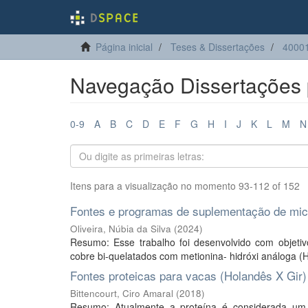
Página inicial
Teses & Dissertações
40001
Navegação Dissertações p
0-9
A
B
C
D
E
F
G
H
I
J
K
L
M
N
Itens para a visualização no momento 93-112 of 152
Fontes e programas de suplementação de micr
Oliveira, Núbia da Silva
(
2024
)
Resumo: Esse trabalho foi desenvolvido com objeti
cobre bi-quelatados com metionina- hidróxi análoga (H
Fontes proteicas para vacas (Holandês X Gir)
Bittencourt, Ciro Amaral
(
2018
)
Resumo: Atualmente a proteína é considerada um do