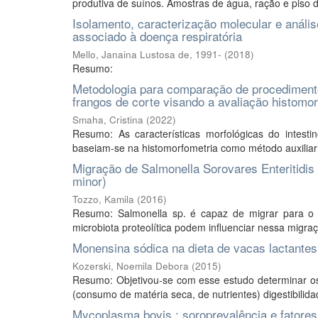
produtiva de suínos. Amostras de água, ração e piso d
Isolamento, caracterização molecular e anális
associado à doença respiratória
Mello, Janaina Lustosa de, 1991-
(
2018
)
Resumo:
Metodologia para comparação de procedimentos
frangos de corte visando a avaliação histomo
Smaha, Cristina
(
2022
)
Resumo: As características morfológicas do intest
baseiam-se na histomorfometria como método auxiliar d
Migração de Salmonella Sorovares Enteritidis 
minor)
Tozzo, Kamila
(
2016
)
Resumo: Salmonella sp. é capaz de migrar para o 
microbiota proteolítica podem influenciar nessa migraçã
Monensina sódica na dieta de vacas lactantes
Kozerski, Noemila Debora
(
2015
)
Resumo: Objetivou-se com esse estudo determinar os
(consumo de matéria seca, de nutrientes) digestibilid
Mycoplasma bovis : soroprevalência e fatores