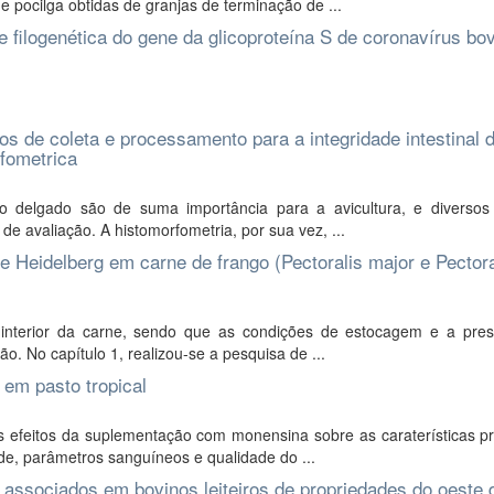
e pocilga obtidas de granjas de terminação de ...
e filogenética do gene da glicoproteína S de coronavírus bo
 de coleta e processamento para a integridade intestinal 
rfometrica
ino delgado são de suma importância para a avicultura, e diversos
e avaliação. A histomorfometria, por sua vez, ...
e Heidelberg em carne de frango (Pectoralis major e Pectora
interior da carne, sendo que as condições de estocagem e a pre
o. No capítulo 1, realizou-se a pesquisa de ...
 em pasto tropical
 efeitos da suplementação com monensina sobre as caraterísticas pr
ade, parâmetros sanguíneos e qualidade do ...
 associados em bovinos leiteiros de propriedades do oeste 