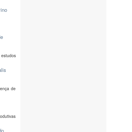
vino
de
 estudos
lis
sença de
odutivas
do