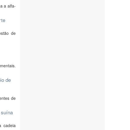
a a alfa-
rte
estão de
mentais.
io de
entes de
 suína
a cadeia