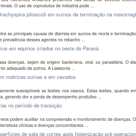
mais. O uso de coprodutos de indústria pode ...
rachyspira pilosicoli em suínos de terminação na mesorreg
re as principais causas de diarreia em suínos de recria e terminaçã
e prevalência desses agentes no rebanho ...
vírus em equinos criados no oeste do Paraná
as doenças, sejam de origem bacteriana, viral, ou parasitária. O di
nto adequado de potros. A Lawsonia ...
 em matrizes suínas e em cevados
amente susceptíveis as lesões nos cascos. Estas lesões, quando em
a, gerando dor e perda de desempenho produtivo ...
ras no período de transição
neos podem auxiliar na compreensão e monitoramento de doenças. O 
terísticas clínicas e doenças concomitantes ...
perfícies de sala de cortes após higienização pré-operacio