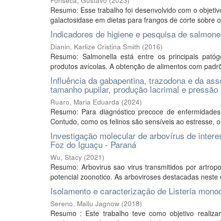
Fonseca, Gustavo
(
2023
)
Resumo: Esse trabalho foi desenvolvido com o objetivo
galactosidase em dietas para frangos de corte sobre 
Indicadores de higiene e pesquisa de salmone
Dianin, Karlize Cristina Smith
(
2016
)
Resumo: Salmonella está entre os principais pató
produtos avícolas. A obtenção de alimentos com padrõe
Influência da gabapentina, trazodona e da ass
tamanho pupilar, produção lacrimal e pressão 
Ruaro, Maria Eduarda
(
2024
)
Resumo: Para diagnóstico precoce de enfermidades o
Contudo, como os felinos são sensíveis ao estresse, o 
Investigação molecular de arbovírus de inte
Foz do Iguaçu - Paraná
Wu, Stacy
(
2021
)
Resumo: Arbovirus sao virus transmitidos por artr
potencial zoonotico. As arboviroses destacadas neste
Isolamento e caracterização de Listeria mon
Sereno, Mallu Jagnow
(
2018
)
Resumo : Este trabalho teve como objetivo realiz