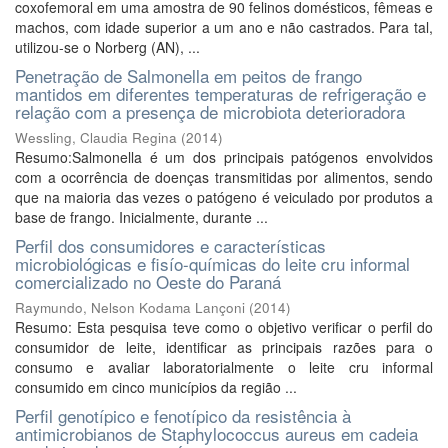
coxofemoral em uma amostra de 90 felinos domésticos, fêmeas e
machos, com idade superior a um ano e não castrados. Para tal,
utilizou-se o Norberg (AN), ...
Penetração de Salmonella em peitos de frango
mantidos em diferentes temperaturas de refrigeração e
relação com a presença de microbiota deterioradora
Wessling, Claudia Regina
(
2014
)
Resumo:Salmonella é um dos principais patógenos envolvidos
com a ocorrência de doenças transmitidas por alimentos, sendo
que na maioria das vezes o patógeno é veiculado por produtos a
base de frango. Inicialmente, durante ...
Perfil dos consumidores e características
microbiológicas e fisío-químicas do leite cru informal
comercializado no Oeste do Paraná
Raymundo, Nelson Kodama Lançoni
(
2014
)
Resumo: Esta pesquisa teve como o objetivo verificar o perfil do
consumidor de leite, identificar as principais razões para o
consumo e avaliar laboratorialmente o leite cru informal
consumido em cinco municípios da região ...
Perfil genotípico e fenotípico da resistência à
antimicrobianos de Staphylococcus aureus em cadeia