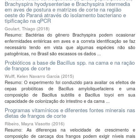
Brachyspira hyodysenteriae e Brachyspira intermedia
em aves de postura e matrizes de corte na região
oeste do Paraná através do isolamento bacteriano e
tipificação na qPCR
Goulart, Thiago
(
2018
)
Resumo: Bactérias do gênero Brachyspira podem ocasionar
enfermidades entéricas em aves e a correta identificação se faz
necessário tendo em vista que algumas espécies não são
patogênicas, no Brasil são escassos os dados ...
Probióticos a base de Bacillus spp. na cama e na ração
de frangos de corte
Wulff, Kelen Navarro Garcia
(
2015
)
Resumo: O experimento foi conduzido para avaliar os efeitos de
cepas probióticas de Bacillus amyloliquefaciens e uma
composição de Bacillus subtilis e Bacillus toyoi em sua
capacidade de colonização do intestino e da cama ...
Programas vitamínicos e diferentes fontes minerais nas
dietas de frangos de corte
Ribeiro, Mayra Vissotto
(
2016
)
Resumo: As diferenças na velocidade de crescimento e
composição de carcaça dos frangos podem exigir níveis mais