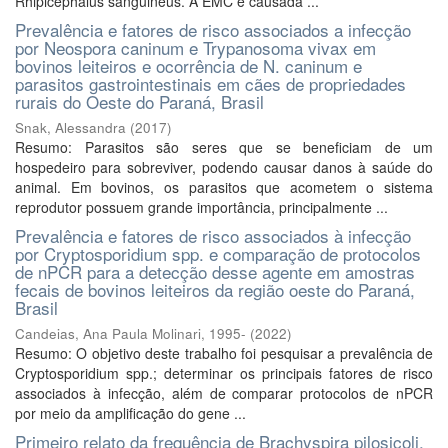
Rhipicephalus sanguineus. A EMC é causada ...
Prevalência e fatores de risco associados a infecção
por Neospora caninum e Trypanosoma vivax em
bovinos leiteiros e ocorrência de N. caninum e
parasitos gastrointestinais em cães de propriedades
rurais do Oeste do Paraná, Brasil
Snak, Alessandra
(
2017
)
Resumo: Parasitos são seres que se beneficiam de um
hospedeiro para sobreviver, podendo causar danos à saúde do
animal. Em bovinos, os parasitos que acometem o sistema
reprodutor possuem grande importância, principalmente ...
Prevalência e fatores de risco associados à infecção
por Cryptosporidium spp. e comparação de protocolos
de nPCR para a detecção desse agente em amostras
fecais de bovinos leiteiros da região oeste do Paraná,
Brasil
Candeias, Ana Paula Molinari, 1995-
(
2022
)
Resumo: O objetivo deste trabalho foi pesquisar a prevalência de
Cryptosporidium spp.; determinar os principais fatores de risco
associados à infecção, além de comparar protocolos de nPCR
por meio da amplificação do gene ...
Primeiro relato da frequência de Brachyspira pilosicoli,