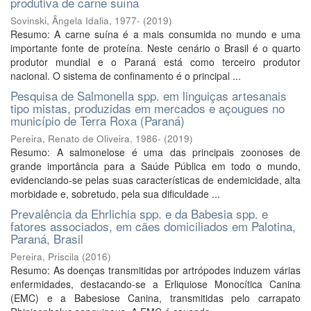
produtiva de carne suína
Sovinski, Ângela Idalia, 1977-
(
2019
)
Resumo: A carne suína é a mais consumida no mundo e uma
importante fonte de proteína. Neste cenário o Brasil é o quarto
produtor mundial e o Paraná está como terceiro produtor
nacional. O sistema de confinamento é o principal ...
Pesquisa de Salmonella spp. em linguiças artesanais
tipo mistas, produzidas em mercados e açougues no
município de Terra Roxa (Paraná)
Pereira, Renato de Oliveira, 1986-
(
2019
)
Resumo: A salmonelose é uma das principais zoonoses de
grande importância para a Saúde Pública em todo o mundo,
evidenciando-se pelas suas características de endemicidade, alta
morbidade e, sobretudo, pela sua dificuldade ...
Prevalência da Ehrlichia spp. e da Babesia spp. e
fatores associados, em cães domiciliados em Palotina,
Paraná, Brasil
Pereira, Priscila
(
2016
)
Resumo: As doenças transmitidas por artrópodes induzem várias
enfermidades, destacando-se a Erliquiose Monocítica Canina
(EMC) e a Babesiose Canina, transmitidas pelo carrapato