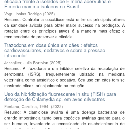
eficácia frente a isolados de Eimeria acervulina e
Eimeria maxima isolados no Brasil
Vogt, Josias Rodrigo
(
2025
)
Resumo: Controlar a coccidiose está entre os principais pilares
da sanidade avícola para obter maior sucesso na produção. A
rotação entre os princípios ativos é a maneira mais eficaz e
recomendada de preservar a eficácia ...
Trazodona em dose única em cães : efeitos
cardiovasculares, sedativos e sobre a pressão
intraocular
Jassniker, Julia Bortolon
(
2025
)
Resumo: A trazodona é um inibidor seletivo da recaptação de
serotonina (ISRS), frequentemente utilizado na medicina
veterinária como ansiolítico e sedativo. Seu uso em cães tem se
mostrado eficaz, principalmente na redução ...
Uso da hibridização fluorescente in situ (FISH) para
detecção de Chlamydia sp. em aves silvestres
Fontana, Carolina, 1994-
(
2022
)
Resumo: A clamidiose aviária é uma doença bacteriana de
grande importância tanto para espécies aviárias quanto para o
ser humano, levantando a necessidade de estabelecimento de