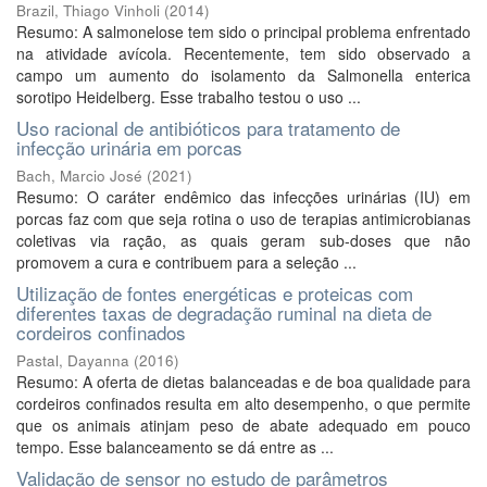
Brazil, Thiago Vinholi
(
2014
)
Resumo: A salmonelose tem sido o principal problema enfrentado
na atividade avícola. Recentemente, tem sido observado a
campo um aumento do isolamento da Salmonella enterica
sorotipo Heidelberg. Esse trabalho testou o uso ...
Uso racional de antibióticos para tratamento de
infecção urinária em porcas
Bach, Marcio José
(
2021
)
Resumo: O caráter endêmico das infecções urinárias (IU) em
porcas faz com que seja rotina o uso de terapias antimicrobianas
coletivas via ração, as quais geram sub-doses que não
promovem a cura e contribuem para a seleção ...
Utilização de fontes energéticas e proteicas com
diferentes taxas de degradação ruminal na dieta de
cordeiros confinados
Pastal, Dayanna
(
2016
)
Resumo: A oferta de dietas balanceadas e de boa qualidade para
cordeiros confinados resulta em alto desempenho, o que permite
que os animais atinjam peso de abate adequado em pouco
tempo. Esse balanceamento se dá entre as ...
Validação de sensor no estudo de parâmetros