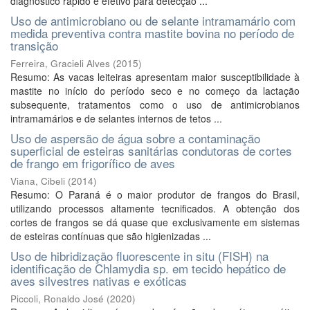
diagnóstico rápido e efetivo para detecção ...
Uso de antimicrobiano ou de selante intramamário com
medida preventiva contra mastite bovina no período de
transição
Ferreira, Gracieli Alves
(
2015
)
Resumo: As vacas leiteiras apresentam maior susceptibilidade à
mastite no início do período seco e no começo da lactação
subsequente, tratamentos como o uso de antimicrobianos
intramamários e de selantes internos de tetos ...
Uso de aspersão de água sobre a contaminação
superficial de esteiras sanitárias condutoras de cortes
de frango em frigorífico de aves
Viana, Cibeli
(
2014
)
Resumo: O Paraná é o maior produtor de frangos do Brasil,
utilizando processos altamente tecnificados. A obtenção dos
cortes de frangos se dá quase que exclusivamente em sistemas
de esteiras contínuas que são higienizadas ...
Uso de hibridização fluorescente in situ (FISH) na
identificação de Chlamydia sp. em tecido hepático de
aves silvestres nativas e exóticas
Piccoli, Ronaldo José
(
2020
)