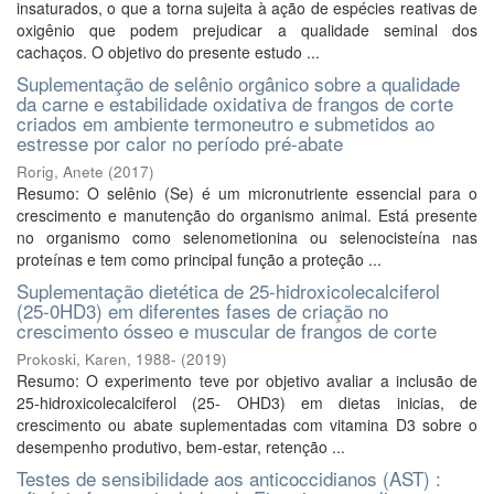
insaturados, o que a torna sujeita à ação de espécies reativas de
oxigênio que podem prejudicar a qualidade seminal dos
cachaços. O objetivo do presente estudo ...
Suplementação de selênio orgânico sobre a qualidade
da carne e estabilidade oxidativa de frangos de corte
criados em ambiente termoneutro e submetidos ao
estresse por calor no período pré-abate
Rorig, Anete
(
2017
)
Resumo: O selênio (Se) é um micronutriente essencial para o
crescimento e manutenção do organismo animal. Está presente
no organismo como selenometionina ou selenocisteína nas
proteínas e tem como principal função a proteção ...
Suplementação dietética de 25-hidroxicolecalciferol
(25-0HD3) em diferentes fases de criação no
crescimento ósseo e muscular de frangos de corte
Prokoski, Karen, 1988-
(
2019
)
Resumo: O experimento teve por objetivo avaliar a inclusão de
25-hidroxicolecalciferol (25- OHD3) em dietas inicias, de
crescimento ou abate suplementadas com vitamina D3 sobre o
desempenho produtivo, bem-estar, retenção ...
Testes de sensibilidade aos anticoccidianos (AST) :