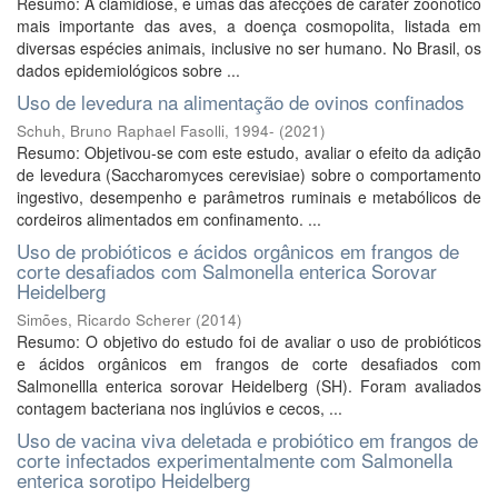
Resumo: A clamidiose, é umas das afecções de caráter zoonótico
mais importante das aves, a doença cosmopolita, listada em
diversas espécies animais, inclusive no ser humano. No Brasil, os
dados epidemiológicos sobre ...
Uso de levedura na alimentação de ovinos confinados
Schuh, Bruno Raphael Fasolli, 1994-
(
2021
)
Resumo: Objetivou-se com este estudo, avaliar o efeito da adição
de levedura (Saccharomyces cerevisiae) sobre o comportamento
ingestivo, desempenho e parâmetros ruminais e metabólicos de
cordeiros alimentados em confinamento. ...
Uso de probióticos e ácidos orgânicos em frangos de
corte desafiados com Salmonella enterica Sorovar
Heidelberg
Simões, Ricardo Scherer
(
2014
)
Resumo: O objetivo do estudo foi de avaliar o uso de probióticos
e ácidos orgânicos em frangos de corte desafiados com
Salmonellla enterica sorovar Heidelberg (SH). Foram avaliados
contagem bacteriana nos inglúvios e cecos, ...
Uso de vacina viva deletada e probiótico em frangos de
corte infectados experimentalmente com Salmonella
enterica sorotipo Heidelberg