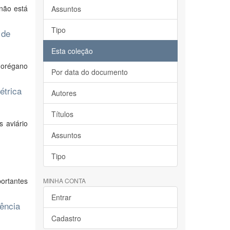
não está
Assuntos
Tipo
 de
Esta coleção
e orégano
Por data do documento
étrica
Autores
Títulos
 aviário
Assuntos
Tipo
ortantes
MINHA CONTA
Entrar
ência
Cadastro