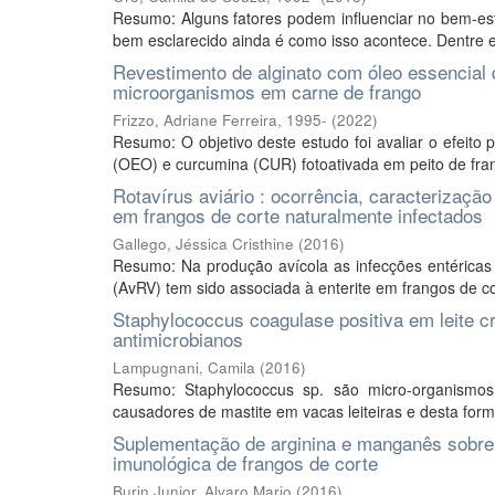
Resumo: Alguns fatores podem influenciar no bem-est
bem esclarecido ainda é como isso acontece. Dentre el
Revestimento de alginato com óleo essencial d
microorganismos em carne de frango
Frizzo, Adriane Ferreira, 1995-
(
2022
)
Resumo: O objetivo deste estudo foi avaliar o efeito 
(OEO) e curcumina (CUR) fotoativada em peito de fra
Rotavírus aviário : ocorrência, caracterização 
em frangos de corte naturalmente infectados
Gallego, Jéssica Cristhine
(
2016
)
Resumo: Na produção avícola as infecções entéricas
(AvRV) tem sido associada à enterite em frangos de c
Staphylococcus coagulase positiva em leite cru
antimicrobianos
Lampugnani, Camila
(
2016
)
Resumo: Staphylococcus sp. são micro-organismo
causadores de mastite em vacas leiteiras e desta form
Suplementação de arginina e manganês sobre
imunológica de frangos de corte
Burin Junior, Alvaro Mario
(
2016
)