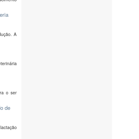
eria
dução. A
terinária
ra o ser
do de
lactação