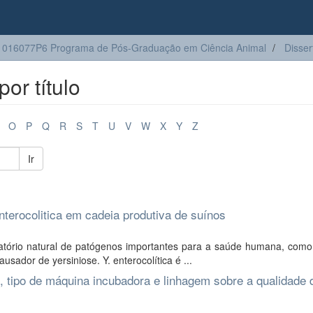
016077P6 Programa de Pós-Graduação em Ciência Animal
Disser
or título
O
P
Q
R
S
T
U
V
W
X
Y
Z
Ir
terocolitica em cadeia produtiva de suínos
tório natural de patógenos importantes para a saúde humana, como 
sador de yersiniose. Y. enterocolítica é ...
, tipo de máquina incubadora e linhagem sobre a qualidade 