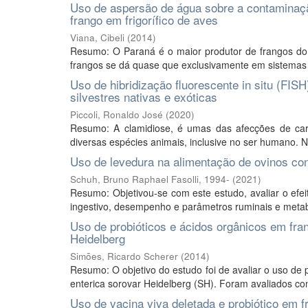
Uso de aspersão de água sobre a contaminação
frango em frigorífico de aves
Viana, Cibeli
(
2014
)
Resumo: O Paraná é o maior produtor de frangos do B
frangos se dá quase que exclusivamente em sistemas d
Uso de hibridização fluorescente in situ (FIS
silvestres nativas e exóticas
Piccoli, Ronaldo José
(
2020
)
Resumo: A clamidiose, é umas das afecções de cará
diversas espécies animais, inclusive no ser humano. No
Uso de levedura na alimentação de ovinos co
Schuh, Bruno Raphael Fasolli, 1994-
(
2021
)
Resumo: Objetivou-se com este estudo, avaliar o efe
ingestivo, desempenho e parâmetros ruminais e metabó
Uso de probióticos e ácidos orgânicos em fra
Heidelberg
Simões, Ricardo Scherer
(
2014
)
Resumo: O objetivo do estudo foi de avaliar o uso de 
enterica sorovar Heidelberg (SH). Foram avaliados con
Uso de vacina viva deletada e probiótico em 