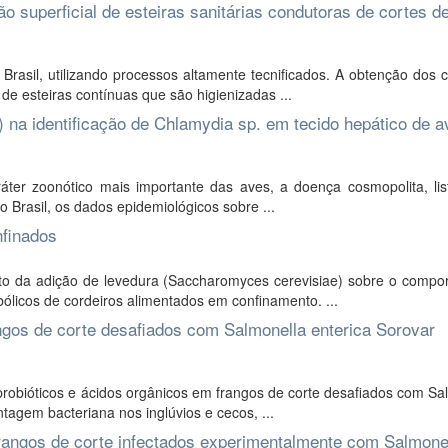
 superficial de esteiras sanitárias condutoras de cortes d
rasil, utilizando processos altamente tecnificados. A obtenção dos 
e esteiras contínuas que são higienizadas ...
H) na identificação de Chlamydia sp. em tecido hepático de 
ter zoonótico mais importante das aves, a doença cosmopolita, li
 Brasil, os dados epidemiológicos sobre ...
nfinados
ito da adição de levedura (Saccharomyces cerevisiae) sobre o compo
licos de cordeiros alimentados em confinamento. ...
ngos de corte desafiados com Salmonella enterica Sorovar
probióticos e ácidos orgânicos em frangos de corte desafiados com Sa
tagem bacteriana nos inglúvios e cecos, ...
frangos de corte infectados experimentalmente com Salmone