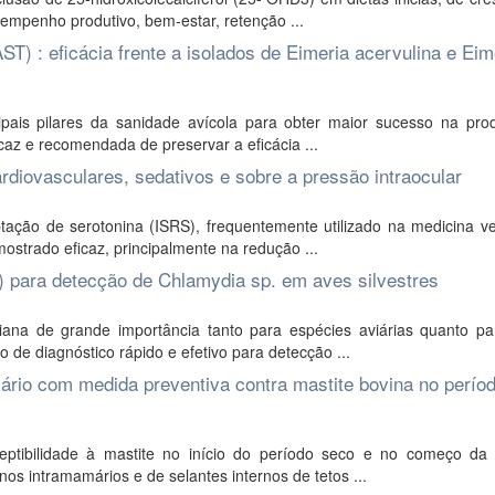
mpenho produtivo, bem-estar, retenção ...
ST) : eficácia frente a isolados de Eimeria acervulina e Eim
ipais pilares da sanidade avícola para obter maior sucesso na pro
icaz e recomendada de preservar a eficácia ...
rdiovasculares, sedativos e sobre a pressão intraocular
tação de serotonina (ISRS), frequentemente utilizado na medicina ve
ostrado eficaz, principalmente na redução ...
H) para detecção de Chlamydia sp. em aves silvestres
ana de grande importância tanto para espécies aviárias quanto pa
de diagnóstico rápido e efetivo para detecção ...
ário com medida preventiva contra mastite bovina no perío
eptibilidade à mastite no início do período seco e no começo da 
s intramamários e de selantes internos de tetos ...