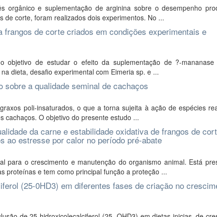
ês orgânico e suplementação de arginina sobre o desempenho prod
de corte, foram realizados dois experimentos. No ...
frangos de corte criados em condições experimentais e
o objetivo de estudar o efeito da suplementação de ?-mananase
 na dieta, desafio experimental com Eimeria sp. e ...
to sobre a qualidade seminal de cachaços
xos poli-insaturados, o que a torna sujeita à ação de espécies rea
 cachaços. O objetivo do presente estudo ...
lidade da carne e estabilidade oxidativa de frangos de cor
 ao estresse por calor no período pré-abate
ial para o crescimento e manutenção do organismo animal. Está pre
 proteínas e tem como principal função a proteção ...
ciferol (25-0HD3) em diferentes fases de criação no crescim
lusão de 25-hidroxicolecalciferol (25- OHD3) em dietas inicias, de cr