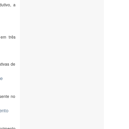
utivo, a
 em três
tivas de
te
sente no
ento
escimento