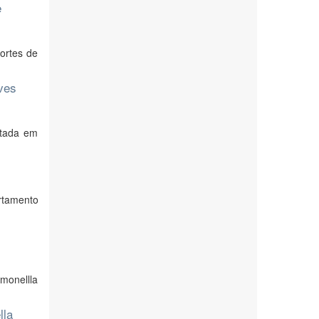
e
cortes de
aves
stada em
rtamento
lmonellla
lla