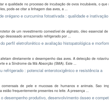
ar e qualidade no processo de incubação de ovos incubáveis, o que 
es, pode-se citar a linhagem das aves, a ...
e orégano e curcumina fotoativada : qualidade e inativação
protetor de um revestimento comestível de alginato, óleo essencial d
ngo desossado armazenado refrigerado por ...
do perfil eletroforético e avaliação histopatológica e morfom
 afetam diretamente o desempenho das aves. A detecção de rotavírus
orte e a Síndrome da Má Absorção (SMA). Este ...
 refrigerado : potencial enterotoxigênico e resistência a
s comensais de pele e mucosas de humanos e animais. Sao imp
a estão frequentemente presentes no leite. A presença ...
 o desempenho produtivo, desenvolvimento ósseo e compet