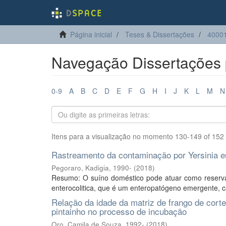
Página inicial
Teses & Dissertações
40001
Navegação Dissertações p
0-9
A
B
C
D
E
F
G
H
I
J
K
L
M
N
Itens para a visualização no momento 130-149 of 152
Rastreamento da contaminação por Yersinia en
Pegoraro, Kadigia, 1990-
(
2018
)
Resumo: O suíno doméstico pode atuar como reserva
enterocolitica, que é um enteropatógeno emergente, cau
Relação da idade da matriz de frango de corte
pintainho no processo de incubação
Oro, Camila de Souza, 1992-
(
2018
)