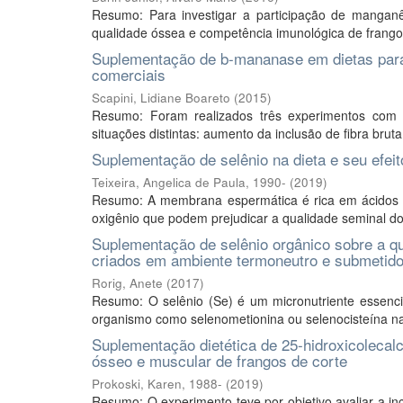
Resumo: Para investigar a participação de mangan
qualidade óssea e competência imunológica de frangos 
Suplementação de b-mananase em dietas para 
comerciais
Scapini, Lidiane Boareto
(
2015
)
Resumo: Foram realizados três experimentos com 
situações distintas: aumento da inclusão de fibra bruta
Suplementação de selênio na dieta e seu efei
Teixeira, Angelica de Paula, 1990-
(
2019
)
Resumo: A membrana espermática é rica em ácidos gra
oxigênio que podem prejudicar a qualidade seminal dos
Suplementação de selênio orgânico sobre a qua
criados em ambiente termoneutro e submetidos
Rorig, Anete
(
2017
)
Resumo: O selênio (Se) é um micronutriente essenc
organismo como selenometionina ou selenocisteína nas
Suplementação dietética de 25-hidroxicolecal
ósseo e muscular de frangos de corte
Prokoski, Karen, 1988-
(
2019
)
Resumo: O experimento teve por objetivo avaliar a inc