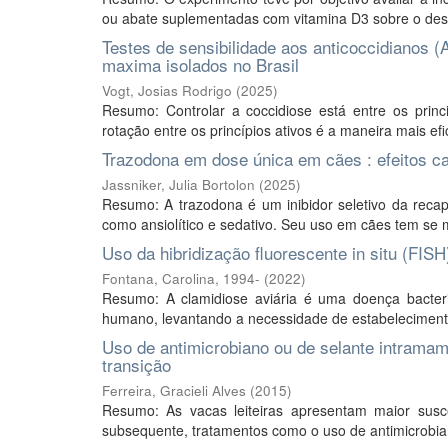
ou abate suplementadas com vitamina D3 sobre o dese
Testes de sensibilidade aos anticoccidianos (A
maxima isolados no Brasil
Vogt, Josias Rodrigo
(
2025
)
Resumo: Controlar a coccidiose está entre os princ
rotação entre os princípios ativos é a maneira mais ef
Trazodona em dose única em cães : efeitos ca
Jassniker, Julia Bortolon
(
2025
)
Resumo: A trazodona é um inibidor seletivo da recap
como ansiolítico e sedativo. Seu uso em cães tem se m
Uso da hibridização fluorescente in situ (FIS
Fontana, Carolina, 1994-
(
2022
)
Resumo: A clamidiose aviária é uma doença bacteri
humano, levantando a necessidade de estabelecimento 
Uso de antimicrobiano ou de selante intramam
transição
Ferreira, Gracieli Alves
(
2015
)
Resumo: As vacas leiteiras apresentam maior susc
subsequente, tratamentos como o uso de antimicrobiano