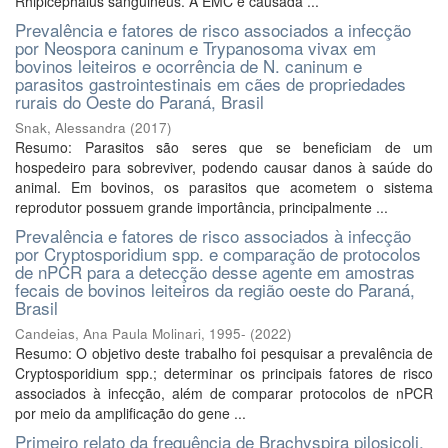
Rhipicephalus sanguineus. A EMC é causada ...
Prevalência e fatores de risco associados a infecção
por Neospora caninum e Trypanosoma vivax em
bovinos leiteiros e ocorrência de N. caninum e
parasitos gastrointestinais em cães de propriedades
rurais do Oeste do Paraná, Brasil
Snak, Alessandra
(
2017
)
Resumo: Parasitos são seres que se beneficiam de um
hospedeiro para sobreviver, podendo causar danos à saúde do
animal. Em bovinos, os parasitos que acometem o sistema
reprodutor possuem grande importância, principalmente ...
Prevalência e fatores de risco associados à infecção
por Cryptosporidium spp. e comparação de protocolos
de nPCR para a detecção desse agente em amostras
fecais de bovinos leiteiros da região oeste do Paraná,
Brasil
Candeias, Ana Paula Molinari, 1995-
(
2022
)
Resumo: O objetivo deste trabalho foi pesquisar a prevalência de
Cryptosporidium spp.; determinar os principais fatores de risco
associados à infecção, além de comparar protocolos de nPCR
por meio da amplificação do gene ...
Primeiro relato da frequência de Brachyspira pilosicoli,