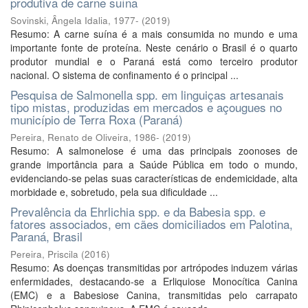
produtiva de carne suína
Sovinski, Ângela Idalia, 1977-
(
2019
)
Resumo: A carne suína é a mais consumida no mundo e uma
importante fonte de proteína. Neste cenário o Brasil é o quarto
produtor mundial e o Paraná está como terceiro produtor
nacional. O sistema de confinamento é o principal ...
Pesquisa de Salmonella spp. em linguiças artesanais
tipo mistas, produzidas em mercados e açougues no
município de Terra Roxa (Paraná)
Pereira, Renato de Oliveira, 1986-
(
2019
)
Resumo: A salmonelose é uma das principais zoonoses de
grande importância para a Saúde Pública em todo o mundo,
evidenciando-se pelas suas características de endemicidade, alta
morbidade e, sobretudo, pela sua dificuldade ...
Prevalência da Ehrlichia spp. e da Babesia spp. e
fatores associados, em cães domiciliados em Palotina,
Paraná, Brasil
Pereira, Priscila
(
2016
)
Resumo: As doenças transmitidas por artrópodes induzem várias
enfermidades, destacando-se a Erliquiose Monocítica Canina
(EMC) e a Babesiose Canina, transmitidas pelo carrapato