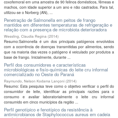
coxofemoral em uma amostra de 90 felinos domésticos, fêmeas e
machos, com idade superior a um ano e não castrados. Para tal,
utilizou-se o Norberg (AN), ...
Penetração de Salmonella em peitos de frango
mantidos em diferentes temperaturas de refrigeração e
relação com a presença de microbiota deterioradora
Wessling, Claudia Regina
(
2014
)
Resumo:Salmonella é um dos principais patógenos envolvidos
com a ocorrência de doenças transmitidas por alimentos, sendo
que na maioria das vezes o patógeno é veiculado por produtos a
base de frango. Inicialmente, durante ...
Perfil dos consumidores e características
microbiológicas e fisío-químicas do leite cru informal
comercializado no Oeste do Paraná
Raymundo, Nelson Kodama Lançoni
(
2014
)
Resumo: Esta pesquisa teve como o objetivo verificar o perfil do
consumidor de leite, identificar as principais razões para o
consumo e avaliar laboratorialmente o leite cru informal
consumido em cinco municípios da região ...
Perfil genotípico e fenotípico da resistência à
antimicrobianos de Staphylococcus aureus em cadeia