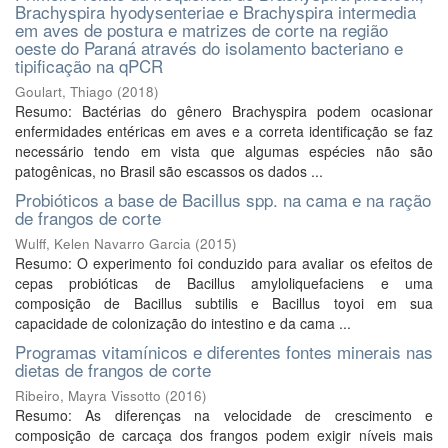
Brachyspira hyodysenteriae e Brachyspira intermedia
em aves de postura e matrizes de corte na região
oeste do Paraná através do isolamento bacteriano e
tipificação na qPCR
Goulart, Thiago
(
2018
)
Resumo: Bactérias do gênero Brachyspira podem ocasionar
enfermidades entéricas em aves e a correta identificação se faz
necessário tendo em vista que algumas espécies não são
patogênicas, no Brasil são escassos os dados ...
Probióticos a base de Bacillus spp. na cama e na ração
de frangos de corte
Wulff, Kelen Navarro Garcia
(
2015
)
Resumo: O experimento foi conduzido para avaliar os efeitos de
cepas probióticas de Bacillus amyloliquefaciens e uma
composição de Bacillus subtilis e Bacillus toyoi em sua
capacidade de colonização do intestino e da cama ...
Programas vitamínicos e diferentes fontes minerais nas
dietas de frangos de corte
Ribeiro, Mayra Vissotto
(
2016
)
Resumo: As diferenças na velocidade de crescimento e
composição de carcaça dos frangos podem exigir níveis mais