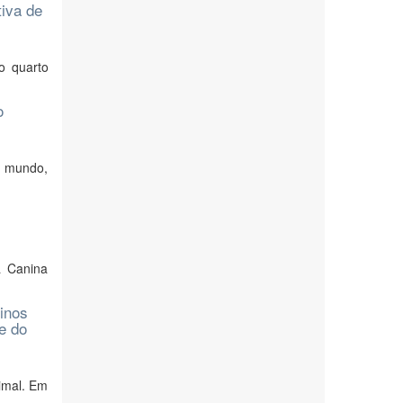
tiva de
o quarto
o
o mundo,
a Canina
inos
e do
imal. Em