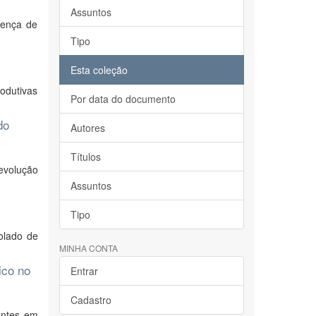
Assuntos
sença de
Tipo
Esta coleção
odutivas
Por data do documento
do
Autores
Títulos
 evolução
Assuntos
Tipo
olado de
MINHA CONTA
ico no
Entrar
Cadastro
sentes em