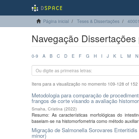
Página inicial
Teses & Dissertações
40001
Navegação Dissertações p
0-9
A
B
C
D
E
F
G
H
I
J
K
L
M
N
Itens para a visualização no momento 109-128 of 152
Metodologia para comparação de procedimentos
frangos de corte visando a avaliação histomo
Smaha, Cristina
(
2022
)
Resumo: As características morfológicas do intest
baseiam-se na histomorfometria como método auxiliar d
Migração de Salmonella Sorovares Enteritidis 
minor)