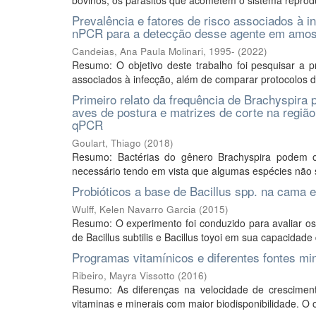
bovinos, os parasitos que acometem o sistema reprodu
Prevalência e fatores de risco associados à 
nPCR para a detecção desse agente em amostra
Candeias, Ana Paula Molinari, 1995-
(
2022
)
Resumo: O objetivo deste trabalho foi pesquisar a pr
associados à infecção, além de comparar protocolos d
Primeiro relato da frequência de Brachyspira 
aves de postura e matrizes de corte na região
qPCR
Goulart, Thiago
(
2018
)
Resumo: Bactérias do gênero Brachyspira podem oc
necessário tendo em vista que algumas espécies não s
Probióticos a base de Bacillus spp. na cama e
Wulff, Kelen Navarro Garcia
(
2015
)
Resumo: O experimento foi conduzido para avaliar os
de Bacillus subtilis e Bacillus toyoi em sua capacidade
Programas vitamínicos e diferentes fontes min
Ribeiro, Mayra Vissotto
(
2016
)
Resumo: As diferenças na velocidade de crescimen
vitaminas e minerais com maior biodisponibilidade. O ob