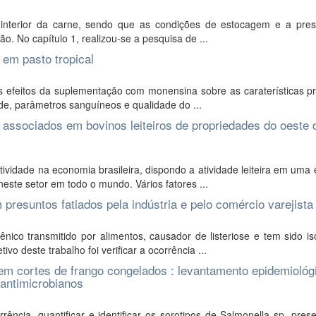
interior da carne, sendo que as condições de estocagem e a pre
o. No capítulo 1, realizou-se a pesquisa de ...
 em pasto tropical
 efeitos da suplementação com monensina sobre as caraterísticas pr
ade, parâmetros sanguíneos e qualidade do ...
 associados em bovinos leiteiros de propriedades do oeste 
vidade na economia brasileira, dispondo a atividade leiteira em uma
este setor em todo o mundo. Vários fatores ...
 presuntos fatiados pela indústria e pelo comércio varejista
co transmitido por alimentos, causador de listeriose e tem sido is
o deste trabalho foi verificar a ocorrência ...
 em cortes de frango congelados : levantamento epidemiológ
 antimicrobianos
rrência, quantificar e identificar os sorotipos de Salmonella sp. pre