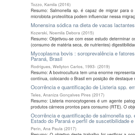
Tozzo, Kamila
(
2016
)
Resumo: Salmonella sp. é capaz de migrar para o 
microbiota proteolítica podem influenciar nessa migraçã
Monensina sódica na dieta de vacas lactantes
Kozerski, Noemila Debora
(
2015
)
Resumo: Objetivou-se com esse estudo determinar os
(consumo de matéria seca, de nutrientes) digestibilid
Mycoplasma bovis : soroprevalência e fatores
Paraná, Brasil
Rodrigues, Wellyton Carlos, 1993-
(
2019
)
Resumo: A bovinocultura tem uma enorme representati
contínua, colocando o Brasil em posição de destaque n
Ocorrência e quantificação de Listeria spp. em
Teles, Ananiza Gonçalves Pires
(
2017
)
Resumo: Listeria monocytogenes é um agente patogêni
produtos cárneos prontos para consumo (RTE). O objetiv
Ocorrência e quantificação de salmonella sp.
Estado do Paraná e perfil de suscetibilidade e
Perin, Ana Paula
(
2017
)
Resumo: O objetivo deste trabalho foi verificar a oco