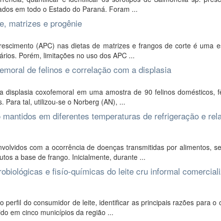
ados em todo o Estado do Paraná. Foram ...
e, matrizes e progênie
crescimento (APC) nas dietas de matrizes e frangos de corte é uma e
tários. Porém, limitações no uso dos APC ...
emoral de felinos e correlação com a displasia
da displasia coxofemoral em uma amostra de 90 felinos domésticos, 
ara tal, utilizou-se o Norberg (AN), ...
 mantidos em diferentes temperaturas de refrigeração e rel
volvidos com a ocorrência de doenças transmitidas por alimentos, s
tos a base de frango. Inicialmente, durante ...
obiológicas e fisío-químicas do leite cru informal comercial
 perfil do consumidor de leite, identificar as principais razões para 
ido em cinco municípios da região ...