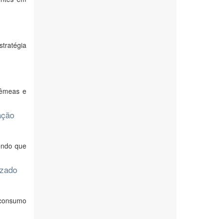
stratégia
fêmeas e
ação
endo que
izado
o consumo