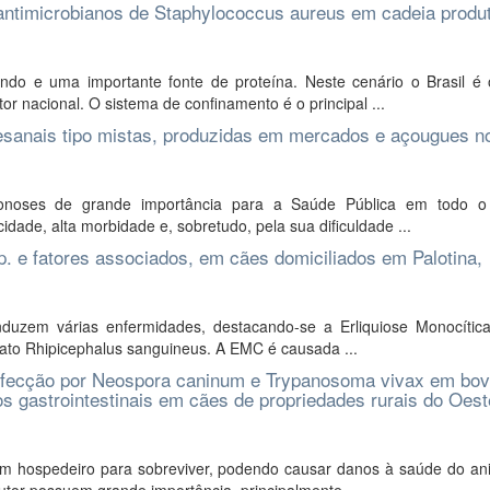
 à antimicrobianos de Staphylococcus aureus em cadeia produ
o e uma importante fonte de proteína. Neste cenário o Brasil é 
r nacional. O sistema de confinamento é o principal ...
tesanais tipo mistas, produzidas em mercados e açougues n
onoses de grande importância para a Saúde Pública em todo 
dade, alta morbidade e, sobretudo, pela sua dificuldade ...
p. e fatores associados, em cães domiciliados em Palotina,
nduzem várias enfermidades, destacando-se a Erliquiose Monocític
pato Rhipicephalus sanguineus. A EMC é causada ...
 infecção por Neospora caninum e Trypanosoma vivax em bov
tos gastrointestinais em cães de propriedades rurais do Oest
um hospedeiro para sobreviver, podendo causar danos à saúde do an