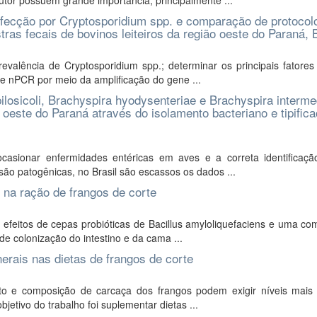
tor possuem grande importância, principalmente ...
infecção por Cryptosporidium spp. e comparação de protocol
s fecais de bovinos leiteiros da região oeste do Paraná, B
evalência de Cryptosporidium spp.; determinar os principais fatores
e nPCR por meio da amplificação do gene ...
pilosicoli, Brachyspira hyodysenteriae e Brachyspira interm
 oeste do Paraná através do isolamento bacteriano e tipific
asionar enfermidades entéricas em aves e a correta identificaçã
ão patogênicas, no Brasil são escassos os dados ...
 na ração de frangos de corte
 efeitos de cepas probióticas de Bacillus amyloliquefaciens e uma c
 de colonização do intestino e da cama ...
erais nas dietas de frangos de corte
to e composição de carcaça dos frangos podem exigir níveis mais 
jetivo do trabalho foi suplementar dietas ...