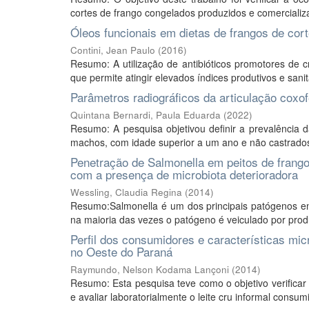
cortes de frango congelados produzidos e comercializ
Óleos funcionais em dietas de frangos de cort
Contini, Jean Paulo
(
2016
)
Resumo: A utilização de antibióticos promotores de 
que permite atingir elevados índices produtivos e sani
Parâmetros radiográficos da articulação coxof
Quintana Bernardi, Paula Eduarda
(
2022
)
Resumo: A pesquisa objetivou definir a prevalência 
machos, com idade superior a um ano e não castrados. P
Penetração de Salmonella em peitos de frango
com a presença de microbiota deterioradora
Wessling, Claudia Regina
(
2014
)
Resumo:Salmonella é um dos principais patógenos en
na maioria das vezes o patógeno é veiculado por produ
Perfil dos consumidores e características micr
no Oeste do Paraná
Raymundo, Nelson Kodama Lançoni
(
2014
)
Resumo: Esta pesquisa teve como o objetivo verificar o
e avaliar laboratorialmente o leite cru informal consum