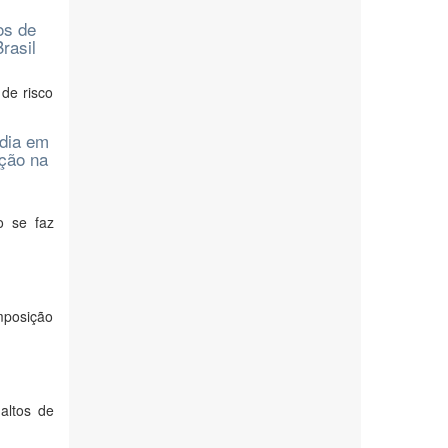
os de
rasil
 de risco
edia em
ação na
o se faz
omposição
altos de