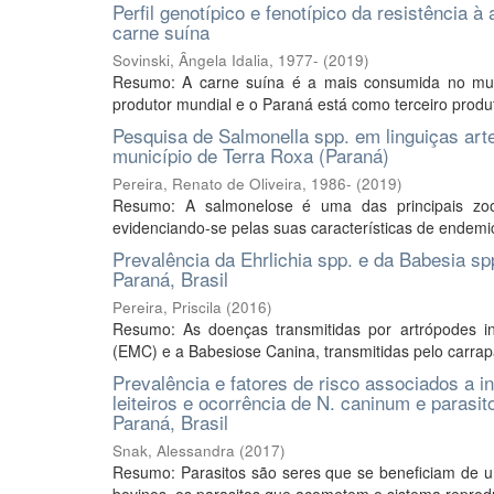
Perfil genotípico e fenotípico da resistência
carne suína
Sovinski, Ângela Idalia, 1977-
(
2019
)
Resumo: A carne suína é a mais consumida no mund
produtor mundial e o Paraná está como terceiro produto
Pesquisa de Salmonella spp. em linguiças ar
município de Terra Roxa (Paraná)
Pereira, Renato de Oliveira, 1986-
(
2019
)
Resumo: A salmonelose é uma das principais zo
evidenciando-se pelas suas características de endemici
Prevalência da Ehrlichia spp. e da Babesia sp
Paraná, Brasil
Pereira, Priscila
(
2016
)
Resumo: As doenças transmitidas por artrópodes i
(EMC) e a Babesiose Canina, transmitidas pelo carra
Prevalência e fatores de risco associados a
leiteiros e ocorrência de N. caninum e parasi
Paraná, Brasil
Snak, Alessandra
(
2017
)
Resumo: Parasitos são seres que se beneficiam de 