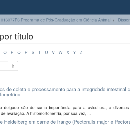
016077P6 Programa de Pós-Graduação em Ciência Animal
Disser
or título
O
P
Q
R
S
T
U
V
W
X
Y
Z
Ir
 de coleta e processamento para a integridade intestinal 
rfometrica
ino delgado são de suma importância para a avicultura, e diversos
e avaliação. A histomorfometria, por sua vez, ...
e Heidelberg em carne de frango (Pectoralis major e Pectora