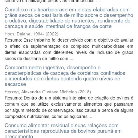
sedativo da utilização pelas vias intramuscular ...
Complexo multicarboidrase em dietas elaboradas com
grãos secos de destilaria de milho sobre o desempenho
produtivo, digestabilidade de nutrientes, rendimento de
carcaça e saúde intestinal de frangos de corte
Horn, Daiane, 1994-
(
2022
)
Resumo: Esse trabalho foi desenvolvido com o objetivo de avaliar
o efeito da suplementação de complexo multicarboidrase em
dietas elaboradas com diferentes níveis de inclusão de grãos
secos de destilaria de milho com ...
Comportamento ingestivo, desempenho e
caracterpisticas de carcaça de cordeiros confinados
alimentados com dietas contendo quatro níveis de
sacarose
Herzog, Alexandre Gustavo Michelon
(
2018
)
Resumo: Dentro de um sistema intensivo de criação de ovinos é
comum que se utilize exclusivamente alimentos que passaram
por algum método de conservação. Isso causa a perda de alguns
compostos nutricionais, como os açúcares, ...
Consumo alimentar residual e suas relações com
características reprodutivas de bovinos purunã em
crescimento