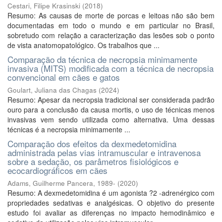
Cestari, Filipe Krasinski
(
2018
)
Resumo: As causas de morte de porcas e leitoas não são bem
documentadas em todo o mundo e em particular no Brasil,
sobretudo com relação a caracterização das lesões sob o ponto
de vista anatomopatológico. Os trabalhos que ...
Comparação da técnica de necropsia minimamente
invasiva (MITS) modificada com a técnica de necropsia
convencional em cães e gatos
Goulart, Juliana das Chagas
(
2024
)
Resumo: Apesar da necropsia tradicional ser considerada padrão
ouro para a conclusão da causa mortis, o uso de técnicas menos
invasivas vem sendo utilizada como alternativa. Uma dessas
técnicas é a necropsia minimamente ...
Comparação dos efeitos da dexmedetomidina
administrada pelas vias intramuscular e intravenosa
sobre a sedação, os parâmetros fisiológicos e
ecocardiográficos em cães
Adams, Guilherme Pancera, 1989-
(
2020
)
Resumo: A dexmedetomidina é um agonista ?2 -adrenérgico com
propriedades sedativas e analgésicas. O objetivo do presente
estudo foi avaliar as diferenças no impacto hemodinâmico e