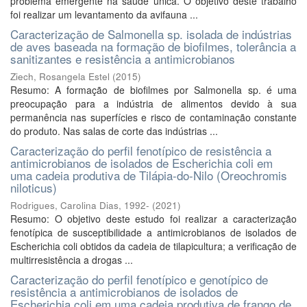
problema emergente na saúde única. O objetivo deste trabalho
foi realizar um levantamento da avifauna ...
Caracterização de Salmonella sp. isolada de indústrias
de aves baseada na formação de biofilmes, tolerância a
sanitizantes e resistência a antimicrobianos
Ziech, Rosangela Estel
(
2015
)
Resumo: A formação de biofilmes por Salmonella sp. é uma
preocupação para a indústria de alimentos devido à sua
permanência nas superfícies e risco de contaminação constante
do produto. Nas salas de corte das indústrias ...
Caracterização do perfil fenotípico de resistência a
antimicrobianos de isolados de Escherichia coli em
uma cadeia produtiva de Tilápia-do-Nilo (Oreochromis
niloticus)
Rodrigues, Carolina Dias, 1992-
(
2021
)
Resumo: O objetivo deste estudo foi realizar a caracterização
fenotípica de susceptibilidade a antimicrobianos de isolados de
Escherichia coli obtidos da cadeia de tilapicultura; a verificação de
multirresistência a drogas ...
Caracterização do perfil fenotípico e genotípico de
resistência a antimicrobianos de isolados de
Escherichia coli em uma cadeia produtiva de frango de