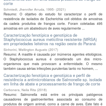
corte
Schmiedt, Jhennifer Arruda, 1995-
(
2021
)
Resumo: O objetivo do estudo foi caracterizar o perfil de
resistência de isolados de Escherichia coli obtidos de amostras
da cadeia produtiva de frangos corte. Foram coletadas 495
amostras em um abatedouro de aves regularmente ...
Caracterização fenotípica e genotípica de
Staphylococcus aureus meticilina resistente (MRSA)
em propriedades leiteiros na região oeste do Paraná
Sinhorini, Wellington Augusto
(
2017
)
Resumo: A mastite é causada por inúmeros agentes etiológicos.
O Staphylococcus aureus é considerado um dos micro-
organismos que mais provocam a enfermidade. O mesmo
também causa sérias infecções purulentas tanto no homem, ...
Caracterização fenotípica e genotípica e perfil de
resistência a antimicrobianos de Salmonelle sp. isolada
em linha de abate e processamento de frango de corte
Carbonera, Neila Rita
(
2018
)
Resumo: Salmonella está entre os principais patógenos
causadores de gastroenterites associada ao consumo de
produtos de origem animal, como a carne de aves. Este fato é