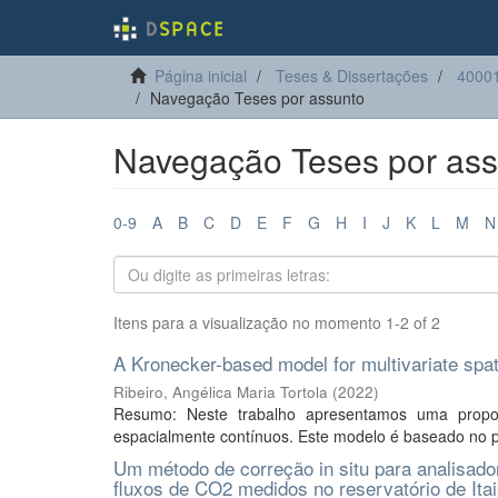
Página inicial
Teses & Dissertações
4000
Navegação Teses por assunto
Navegação Teses por assu
0-9
A
B
C
D
E
F
G
H
I
J
K
L
M
N
Itens para a visualização no momento 1-2 of 2
A Kronecker-based model for multivariate spat
Ribeiro, Angélica Maria Tortola
(
2022
)
Resumo: Neste trabalho apresentamos uma propos
espacialmente contínuos. Este modelo é baseado no pr
Um método de correção in situ para analisado
fluxos de CO2 medidos no reservatório de Ita