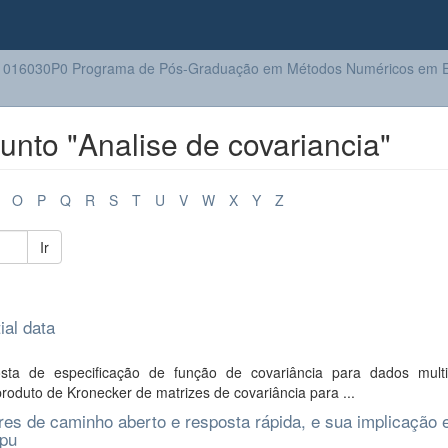
1016030P0 Programa de Pós-Graduação em Métodos Numéricos em E
nto "Analise de covariancia"
O
P
Q
R
S
T
U
V
W
X
Y
Z
Ir
ial data
ta de especificação de função de covariância para dados multi
oduto de Kronecker de matrizes de covariância para ...
res de caminho aberto e resposta rápida, e sua implicação
ipu