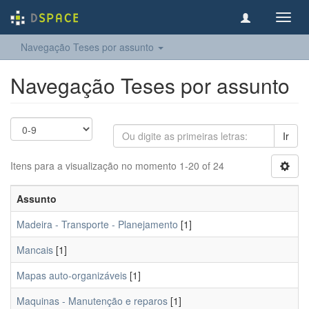
Toggl
navig
Navegação Teses por assunto
Navegação Teses por assunto
Ir
Itens para a visualização no momento 1-20 of 24
Assunto
Madeira - Transporte - Planejamento
[1]
Mancais
[1]
Mapas auto-organizáveis
[1]
Maquinas - Manutenção e reparos
[1]