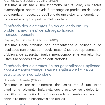
Kramer, Luis Gustavo Doblins
(
2025
)
Resumo: A difusão é um fenômeno natural que, em escala
macroscópica, ocorre devido à presença de gradientes de massa
ou energia em busca do equilíbrio de um sistema, enquanto, em
escala microscópica, pode ser interpretada ...
O método dos elementos finitos aplicado em um
problema não linear de adsorção líquida
monocomponente
Vargas, Ana Paula da Silveira
(
2002
)
Resumo: Neste trabalho são apresentados a solução e os
resultados numéricos do modelo matemático que representa um
problema de adsorção líquida monocomponente em leito fixo.
Estes são obtidos através de dois métodos ...
O método dos elementos finitos generalizados aplicado
com elementos triangulares na análise dinâmica de
estruturas em estado plano
Custódio, Ricardo
(
2022
)
Resumo: A análise dinâmica das estruturas é um tema
atualmente relevante, haja vista que o avanço tecnológico tem
permitido a execução de estruturas cada vez mais esbeltas, que
estão diretamente suscetíveis aos efeitos ...