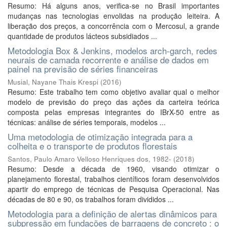
Resumo: Há alguns anos, verifica-se no Brasil importantes
mudanças nas tecnologias envolidas na produção leiteira. A
liberação dos preços, a concorrência com o Mercosul, a grande
quantidade de produtos lácteos subsidiados ...
Metodologia Box & Jenkins, modelos arch-garch, redes
neurais de camada recorrente e análise de dados em
painel na previsão de séries financeiras
Musial, Nayane Thais Krespi
(
2016
)
Resumo: Este trabalho tem como objetivo avaliar qual o melhor
modelo de previsão do preço das ações da carteira teórica
composta pelas empresas integrantes do IBrX-50 entre as
técnicas: análise de séries temporais, modelos ...
Uma metodologia de otimização integrada para a
colheita e o transporte de produtos florestais
Santos, Paulo Amaro Velloso Henriques dos, 1982-
(
2018
)
Resumo: Desde a década de 1960, visando otimizar o
planejamento florestal, trabalhos científicos foram desenvolvidos
apartir do emprego de técnicas de Pesquisa Operacional. Nas
décadas de 80 e 90, os trabalhos foram divididos ...
Metodologia para a definição de alertas dinâmicos para
subpressão em fundações de barragens de concreto : o