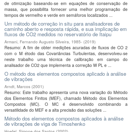
de otimização baseando-se em equações de conservação de
massa, que possibilita fornecer uma melhor programação de
tempos de vermelho e verde em semáforos localizados ...
Um método de correção in situ para analisadores de
caminho aberto e resposta rápida, e sua implicação em
fluxos de CO2 medidos no reservatório de Itaipu
Armani, Fernando Augusto Silveira, 1985-
(
2019
)
Resumo: A fim de obter medições acuradas de fluxos de CO 2
com o M étodo das Covariâncias Turbulentas, desenvolveu-se
neste trabalho uma técnica de calibração em campo do
analisador de CO2 que implementa a correção W PL e ...
O método dos elementos compostos aplicado à análise
de vibrações
Arndt, Marcos
(
2001
)
Resumo: Este trabalho apresenta uma nova variação do Método
dos Elementos Finitos (MEF), chamado Método dos Elementos
Compostos (MC). O MC é desenvolvido combinando a
versatilidade do MEF e a alta precisão das soluções ...
Método dos elementos compostos aplicados à análise
de vibrações de viga de Timoshenko
Hoefel, Simone dos Santos
(
2002
)