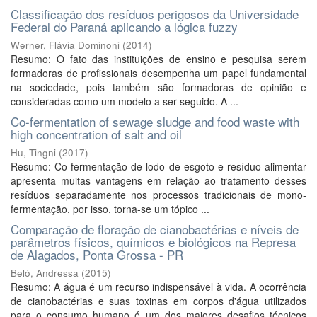
Classificação dos resíduos perigosos da Universidade
Federal do Paraná aplicando a lógica fuzzy
Werner, Flávia Dominoni
(
2014
)
Resumo: O fato das instituições de ensino e pesquisa serem
formadoras de profissionais desempenha um papel fundamental
na sociedade, pois também são formadoras de opinião e
consideradas como um modelo a ser seguido. A ...
Co-fermentation of sewage sludge and food waste with
high concentration of salt and oil
Hu, Tingni
(
2017
)
Resumo: Co-fermentação de lodo de esgoto e resíduo alimentar
apresenta muitas vantagens em relação ao tratamento desses
resíduos separadamente nos processos tradicionais de mono-
fermentação, por isso, torna-se um tópico ...
Comparação de floração de cianobactérias e níveis de
parâmetros físicos, químicos e biológicos na Represa
de Alagados, Ponta Grossa - PR
Beló, Andressa
(
2015
)
Resumo: A água é um recurso indispensável à vida. A ocorrência
de cianobactérias e suas toxinas em corpos d'água utilizados
para o consumo humano é um dos maiores desafios técnicos