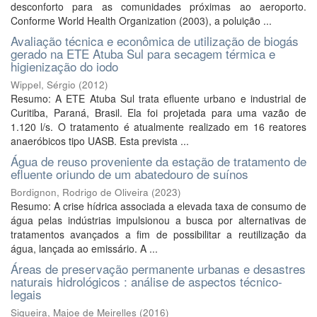
desconforto para as comunidades próximas ao aeroporto.
Conforme World Health Organization (2003), a poluição ...
Avaliação técnica e econômica de utilização de biogás
gerado na ETE Atuba Sul para secagem térmica e
higienização do iodo
Wippel, Sérgio
(
2012
)
Resumo: A ETE Atuba Sul trata efluente urbano e industrial de
Curitiba, Paraná, Brasil. Ela foi projetada para uma vazão de
1.120 l/s. O tratamento é atualmente realizado em 16 reatores
anaeróbicos tipo UASB. Esta prevista ...
Água de reuso proveniente da estação de tratamento de
efluente oriundo de um abatedouro de suínos
Bordignon, Rodrigo de Oliveira
(
2023
)
Resumo: A crise hídrica associada a elevada taxa de consumo de
água pelas indústrias impulsionou a busca por alternativas de
tratamentos avançados a fim de possibilitar a reutilização da
água, lançada ao emissário. A ...
Áreas de preservação permanente urbanas e desastres
naturais hidrológicos : análise de aspectos técnico-
legais
Siqueira, Majoe de Meirelles
(
2016
)