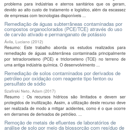
problema para indústrias e aterros sanitários que os geram,
devido ao alto custo de tratamento e logístico, além da escassez
de empresas com tecnologias disponíveis ...
Remediação de águas subterrâneas contaminadas por
compostos organoclorados (PCE/TCE) através do uso
de carvão ativado e permanganato de potássio
Ávila, Luciano
(
2012
)
Resumo: Este trabalho aborda os estudos realizados para
remediação de águas subterrânea contaminada principalmente
por tetracloroeteno (PCE) e tricloroeteno (TCE) no terreno de
uma antiga indústria química. O desenvolvimento ...
Remediação de solos contaminados por derivados de
petróleo por oxidação com reagente tipo fenton ou
persulfato de sódio
Szafirski Neto, Adam
(
2017
)
Resumo : Os recursos hídricos são limitados e devem ser
protegidos de inutilização. Assim, a utilização deste recurso deve
ser realizada de modo a mitigar acidentes, como é o que ocorre
em derrames de derivados de petróleo. ...
Remoção de metais de efluentes de laboratórios de
análise de solo por meio da biossorção com resíduo de