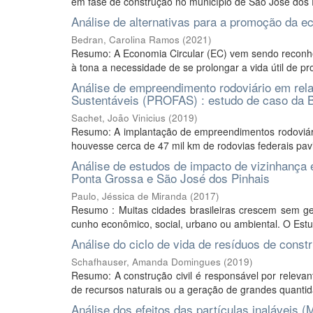
em fase de construção no município de São José dos Pi
Análise de alternativas para a promoção da e
Bedran, Carolina Ramos
(
2021
)
Resumo: A Economia Circular (EC) vem sendo reconhec
à tona a necessidade de se prolongar a vida útil de pro
Análise de empreendimento rodoviário em re
Sustentáveis (PROFAS) : estudo de caso da 
Sachet, João Vinicius
(
2019
)
Resumo: A implantação de empreendimentos rodoviári
houvesse cerca de 47 mil km de rodovias federais pav
Análise de estudos de impacto de vizinhança e
Ponta Grossa e São José dos Pinhais
Paulo, Jéssica de Miranda
(
2017
)
Resumo : Muitas cidades brasileiras crescem sem ge
cunho econômico, social, urbano ou ambiental. O Estu
Análise do ciclo de vida de resíduos de con
Schafhauser, Amanda Domingues
(
2019
)
Resumo: A construção civil é responsável por relevan
de recursos naturais ou a geração de grandes quantida
Análise dos efeitos das partículas inaláveis