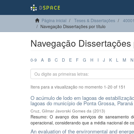
Página inicial
Teses & Dissertações
40001
Navegação Dissertações por título
Navegação Dissertações p
0-9
A
B
C
D
E
F
G
H
I
J
K
L
M
N
Itens para a visualização no momento 1-20 of 151
O acúmulo de lodo em lagoas de estabilização
lagoas do município de Ponta Grossa, Paraná
Cruz, Gilmar Javorski Gomes da
(
2013
)
Resumo: O avanço dos serviços de saneamento de
operacional, considerando que a média nacional de co
An evaluation of the environmental and energe