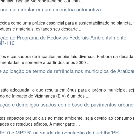
nhais (Região Metropolitana de Curitiba) ...
conomia circular em uma indústria automotiva
ida como uma prática essencial para a sustentabilidade no planeta, 
dutos e materiais, evitando seu descarte ...
lação ao Programa de Rodovias Federais Ambientalmente
BR-116
os é causadora de impactos ambientais diversos. Embora na década 
imentadas, é somente a partir dos anos 2000 ...
 aplicação de termo de refrência nos municípios de Araúcár
stão adequada, o que resulta em ônus para o próprio município, sej
do de Impacto de Vizinhança (EIV) é um dos ...
strução e demolição usados como base de pavimentos urbano
tes impactos prejudiciais ao meio ambiente, seja devido ao consumo 
des de resíduos sólidos. A maior parte ...
 (MP10 e MP2,5) na saúde da população de Curitiba/PR