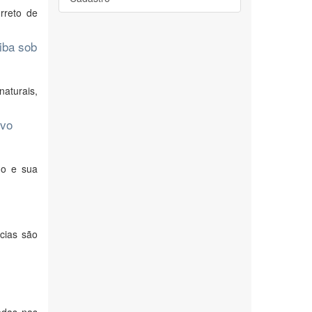
rreto de
iba sob
aturais,
ivo
do e sua
cias são