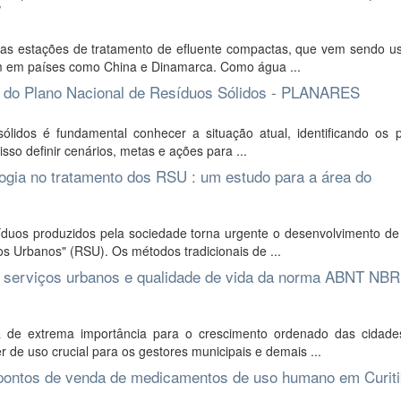
y
das estações de tratamento de efluente compactas, que vem sendo u
m em países como China e Dinamarca. Como água ...
2 do Plano Nacional de Resíduos Sólidos - PLANARES
dos é fundamental conhecer a situação atual, identificando os pr
sso definir cenários, metas e ações para ...
ogia no tratamento dos RSU : um estudo para a área do
duos produzidos pela sociedade torna urgente o desenvolvimento de
s Urbanos" (RSU). Os métodos tradicionais de ...
ara serviços urbanos e qualidade de vida da norma ABNT NB
de extrema importância para o crescimento ordenado das cidade
r de uso crucial para os gestores municipais e demais ...
or pontos de venda de medicamentos de uso humano em Curit