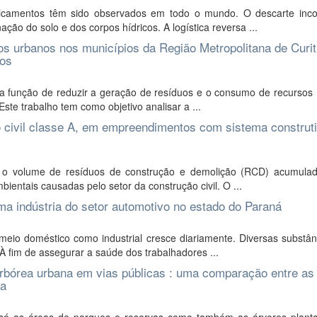
amentos têm sido observados em todo o mundo. O descarte inco
o do solo e dos corpos hídricos. A logística reversa ...
dos urbanos nos municípios da Região Metropolitana de Curit
dos
 função de reduzir a geração de resíduos e o consumo de recursos n
ste trabalho tem como objetivo analisar a ...
o civil classe A, em empreendimentos com sistema construt
, o volume de resíduos de construção e demolição (RCD) acumula
entais causadas pelo setor da construção civil. O ...
a indústria do setor automotivo no estado do Paraná
meio doméstico como industrial cresce diariamente. Diversas substân
À fim de assegurar a saúde dos trabalhadores ...
arbórea urbana em vias públicas : uma comparação entre as
ha