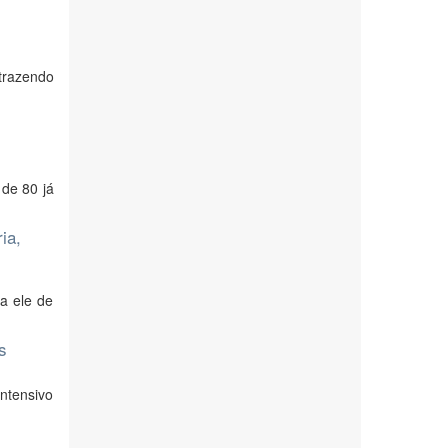
trazendo
de 80 já
ia,
a ele de
s
intensivo