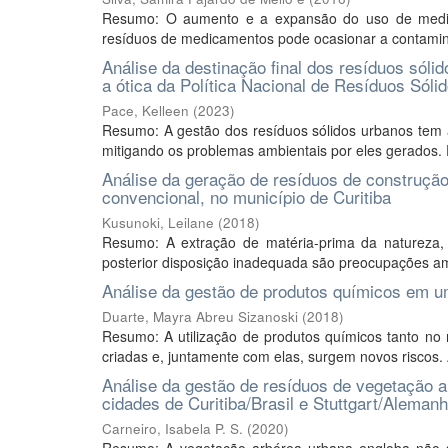
Resumo: O aumento e a expansão do uso de medic
resíduos de medicamentos pode ocasionar a contaminaçã
Análise da destinação final dos resíduos sóli
a ótica da Política Nacional de Resíduos Sóli
Pace, Kelleen
(
2023
)
Resumo: A gestão dos resíduos sólidos urbanos tem a
mitigando os problemas ambientais por eles gerados. E
Análise da geração de resíduos de construçã
convencional, no município de Curitiba
Kusunoki, Leilane
(
2018
)
Resumo: A extração de matéria-prima da natureza
posterior disposição inadequada são preocupações ambi
Análise da gestão de produtos químicos em um
Duarte, Mayra Abreu Sizanoski
(
2018
)
Resumo: A utilização de produtos químicos tanto no 
criadas e, juntamente com elas, surgem novos riscos. 
Análise da gestão de resíduos de vegetação 
cidades de Curitiba/Brasil e Stuttgart/Aleman
Carneiro, Isabela P. S.
(
2020
)