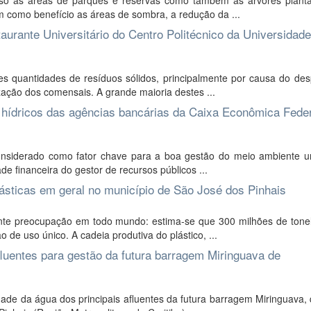
só as áreas de parques e reservas como também as árvores plant
 como benefício as áreas de sombra, a redução da ...
aurante Universitário do Centro Politécnico da Universidade
 quantidades de resíduos sólidos, principalmente por causa do desp
zação dos comensais. A grande maioria destes ...
 hídricos das agências bancárias da Caixa Econômica Feder
onsiderado como fator chave para a boa gestão do meio ambiente u
de financeira do gestor de recursos públicos ...
lásticas em geral no município de São José dos Pinhais
ente preocupação em todo mundo: estima-se que 300 milhões de tone
 de uso único. A cadeia produtiva do plástico, ...
fluentes para gestão da futura barragem Miringuava de
ade da água dos principais afluentes da futura barragem Miringuava,