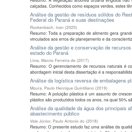
Resumo: A vegetação arbórea urbana engloba não 
calçadas. Conhecidos como espaços verdes, estes têm
Análise da gestão de resíduos sólidos do Rest
Federal do Paraná e suas destinações
Rockenbach, Ivan
(
2025
)
Resumo: Toda a preparação de alimento gera grandes
vinculados aos erros de planejamento e da conscienti
Análise da gestão e conservação de recursos
estado do Paraná
Lima, Marcio Ferreira de
(
2017
)
Resumo: O gerenciamento de recursos naturais é c
abordagem inicial desta dissertação é a responsabilida
Análise da logística reversa de embalagens p
Moura, Paulo Henrique Quintiliano
(
2019
)
Resumo: A poluição plástica é um assunto de cresc
plástico são produzidos todos os anos, na qual 50% são
Análise da qualidade da água dos principais a
abastecimento público
Vale Júnior, Paulo Antonio do
(
2018
)
Resumo: O presente estudo faz uma análise da qualid