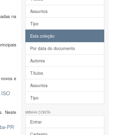
Assuntos
sadas na
Tipo
Esta coleção
incipais
Por data do documento
Autores
Títulos
 novos e
Assuntos
R ISO
Tipo
s. Neste
MINHA CONTA
Entrar
iba-PR
Cadastro