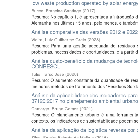
low waste production operated by solar energ
Bucco, Francine Santiago
(
2017
)
Resumo: No capítulo 1, é apresentada a introdução 
Alemanha nos últimos 15 anos, pelo menos, e també
Análise comparativa das versões 2012 e 202
Vieira, Luiz Guilherme Grein
(
2023
)
Resumo: Para uma gestão adequada de resíduos sóli
problemas, necessidades e oportunidades, e a partir di
Análise custo-benefício da mudança de tecnol
CONRESOL
Tulio, Tarso José
(
2020
)
Resumo: O aumento constante da quantidade de resí
melhores métodos de tratamento dos "Resíduos Sólido
Análise da aplicabilidade dos indicadores p
37120:2017 no planejamento ambiental urbano
Camargo, Bruno Gomes
(
2021
)
Resumo: O planejamento urbano é uma ferramenta 
contexto, os indicadores de sustentabilidade podem se
Análise da aplicação da logística reversa p
Silva, Samira Fajardo de Mello e
(
2016
)