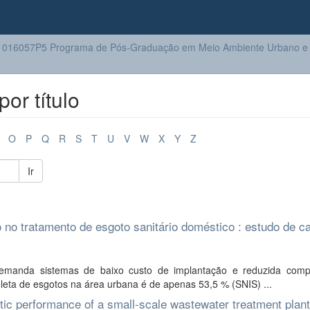
016057P5 Programa de Pós-Graduação em Meio Ambiente Urbano e I
or título
O
P
Q
R
S
T
U
V
W
X
Y
Z
Ir
 no tratamento de esgoto sanitário doméstico : estudo de c
manda sistemas de baixo custo de implantação e reduzida comp
leta de esgotos na área urbana é de apenas 53,5 % (SNIS) ...
tic performance of a small-scale wastewater treatment plant