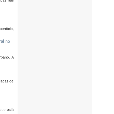
adas nas
erdício,
al no
rbano. A
ladas de
 que está