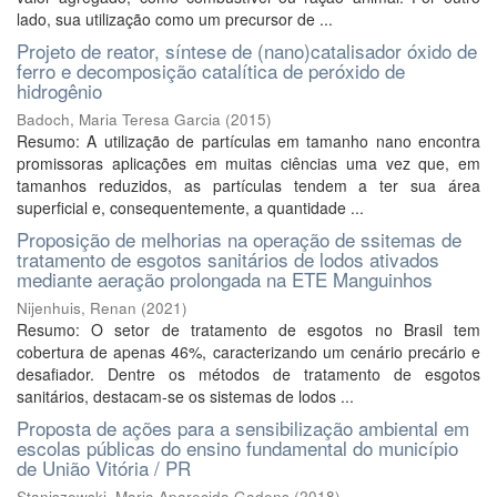
lado, sua utilização como um precursor de ...
Projeto de reator, síntese de (nano)catalisador óxido de
ferro e decomposição catalítica de peróxido de
hidrogênio
Badoch, Maria Teresa Garcia
(
2015
)
Resumo: A utilização de partículas em tamanho nano encontra
promissoras aplicações em muitas ciências uma vez que, em
tamanhos reduzidos, as partículas tendem a ter sua área
superficial e, consequentemente, a quantidade ...
Proposição de melhorias na operação de ssitemas de
tratamento de esgotos sanitários de lodos ativados
mediante aeração prolongada na ETE Manguinhos
Nijenhuis, Renan
(
2021
)
Resumo: O setor de tratamento de esgotos no Brasil tem
cobertura de apenas 46%, caracterizando um cenário precário e
desafiador. Dentre os métodos de tratamento de esgotos
sanitários, destacam-se os sistemas de lodos ...
Proposta de ações para a sensibilização ambiental em
escolas públicas do ensino fundamental do município
de União Vitória / PR
Staniszewski, Maria Aparecida Gadens
(
2018
)