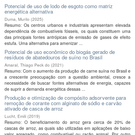
Potencial de uso de lodo de esgoto como matriz
energética alternativa
Duma, Murilo
(
2025
)
Resumo: Os centros urbanos e industriais apresentam elevada
dependência de combustíveis fósseis, os quais constituem uma
das principais fontes antrópicas de emissão de gases de efeito
estufa. Uma alternativa para amenizar ...
Potencial de uso econômico do biogás gerado de
resíduos de abatedouros de suíno no Brasil
Amaral, Thiago Peck do
(
2021
)
Resumo: Com o aumento da produção de carne suína no Brasil e
a crescente preocupação com a questão ambiental, cresce a
necessidade de buscar fontes alternativas de energia, capazes
de suprir a demanda energética dessas ...
Produção e otimização de compósito adsorvente para
remoção de corante com alginato de sódio e carvão
ativado de casca de arroz
Lucht, Emili
(
2019
)
Resumo: O beneficiamento do arroz gera cerca de 20% de
cascas de arroz, as quais são utilizadas em aplicações de baixo
valor agregado, como combustível ou ração animal. Por outro