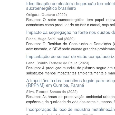
Identificação de clusters de geração termelétr
sucroenergético brasileiro
Ortigara, Gustavo
(
2022
)
Resumo: O setor sucroenergético tem papel releva
econômica como produtor de açúcar e etanol, seja pelos
Impacto da segregação na fonte nos custos d
Ridao, Hugo Seidi Iwai
(
2020
)
Resumo: O Resíduo de Construção e Demolição (
administrado, o CDW pode causar grandes problemas 
Implantação de sensor de visão computadoriz
Lana, Bráulio Farnese de Paula
(
2023
)
Resumo: A produção mundial de plástico segue em 
substitutos menos impactantes ambientalmente e maneir
A importância dos incentivos legais para cria
(RPPNM) em Curitiba, Paraná
Silva, Ricardo Santos da
(
2022
)
Resumo: As áreas de preservação ambiental urbana
espécies e da qualidade de vida dos seres humanos. N
Incorporação de lodo de indústria metalmecân