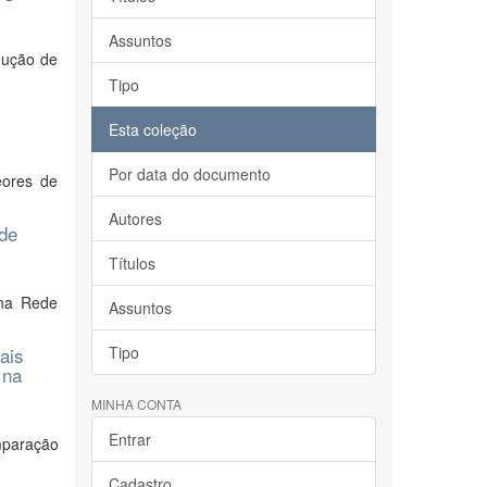
Assuntos
dução de
Tipo
Esta coleção
Por data do documento
eores de
Autores
ede
Títulos
 na Rede
Assuntos
ais
Tipo
 na
MINHA CONTA
Entrar
omparação
Cadastro