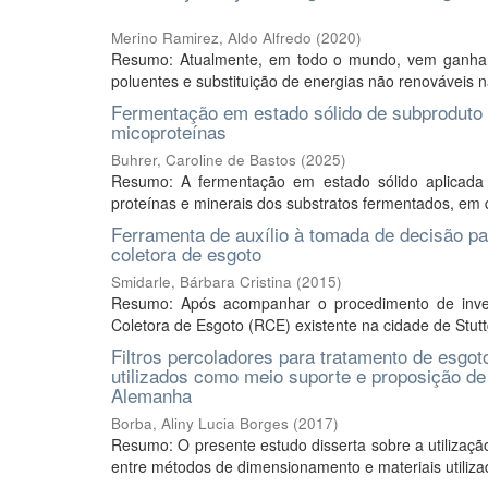
Merino Ramirez, Aldo Alfredo
(
2020
)
Resumo: Atualmente, em todo o mundo, vem ganhand
poluentes e substituição de energias não renováveis n
Fermentação em estado sólido de subproduto 
micoproteínas
Buhrer, Caroline de Bastos
(
2025
)
Resumo: A fermentação em estado sólido aplicada
proteínas e minerais dos substratos fermentados, em d
Ferramenta de auxílio à tomada de decisão pa
coletora de esgoto
Smidarle, Bárbara Cristina
(
2015
)
Resumo: Após acompanhar o procedimento de invest
Coletora de Esgoto (RCE) existente na cidade de Stuttg
Filtros percoladores para tratamento de esgo
utilizados como meio suporte e proposição de 
Alemanha
Borba, Aliny Lucia Borges
(
2017
)
Resumo: O presente estudo disserta sobre a utilizaçã
entre métodos de dimensionamento e materiais utiliza