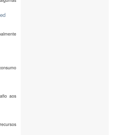
à algumas
ted
ipalmente
 consumo
afio aos
recursos