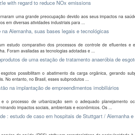
zle with regard to reduce NOx emissions
tornaram uma grande preocupação devido aos seus impactos na saúd
s em diversas atividades industriais para ...
 e na Alemanha, suas bases legais e tecnológicas
 um estudo comparativo dos processos de controle de efluentes e 
ha. Foram avaliadas as tecnologias adotadas e ...
ubprodutos de uma estação de tratamento anaeróbia de esgo
esgotos possibilitam o abatimento da carga orgânica, gerando sub
s. No entanto, no Brasil, esses subprodutos ...
stão na implantação de empreendimentos imobiliários
 e o processo de urbanização sem o adequado planejamento o
inando impactos sociais, ambientais e econômicos. Os ...
e : estudo de caso em hospitais de Stuttgart / Alemanha e