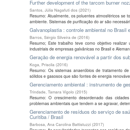
Further development of the tarcom burner noz
Santos, Júlia Nagafuti dos
(
2021
)
Resumo: Atualmente, os poluentes atmosféricos se 
ambiente. Sistemas de purificação do ar são necessário
Galvanoplastia : controle ambiental no Brasil
Barros, Sérgio Silveira de
(
2016
)
Resumo; Este trabalho teve como objetivo realizar
industriais de empresas galvânicas no Brasil e Aleman
Geração de energia renovável a partir dos s
Koga, Priscila
(
2016
)
Resumo: Os sistemas anaeróbios de tratamento de 
sólidos e gasosos que são fontes de energia renovávei
Gerenciamento ambiental : instrumento de ge
Trindade, Tamara Vigolo
(
2015
)
Resumo: O crescimento desordenado das cidades
problemas ambientais que tendem a se agravar, determ
Gerenciamento de resíduos do serviço de saúd
Curitiba / Brasil
Barbosa, Ana Carolina Battistuzzi
(
2017
)