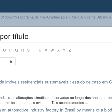
016057P5 Programa de Pós-Graduação em Meio Ambiente Urbano e I
or título
O
P
Q
R
S
T
U
V
W
X
Y
Z
Ir
de imóveis residenciais sustentáveis : estudo de caso em Cu
al e as alterações climáticas observadas ao longo dos anos, a pre
urais tornou-se mais evidente. Tais acontecimentos ...
in an automotive industry factory in Brasil by means of a bio