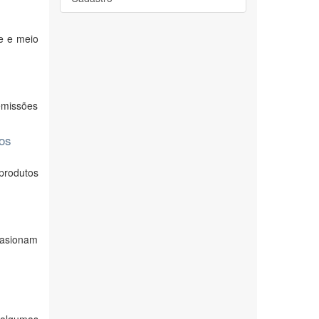
e e meio
emissões
tos
produtos
casionam