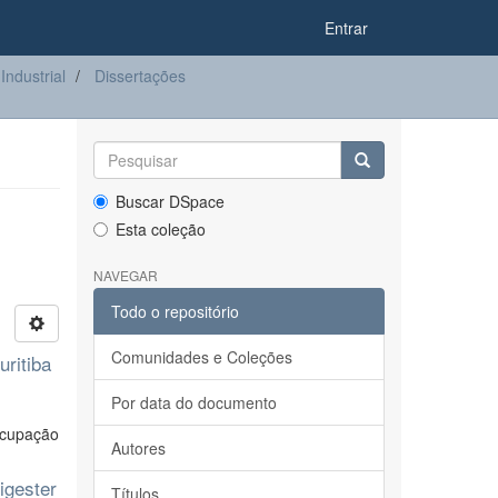
Entrar
ndustrial
Dissertações
Buscar DSpace
Esta coleção
NAVEGAR
Todo o repositório
Comunidades e Coleções
ritiba
Por data do documento
ocupação
Autores
digester
Títulos