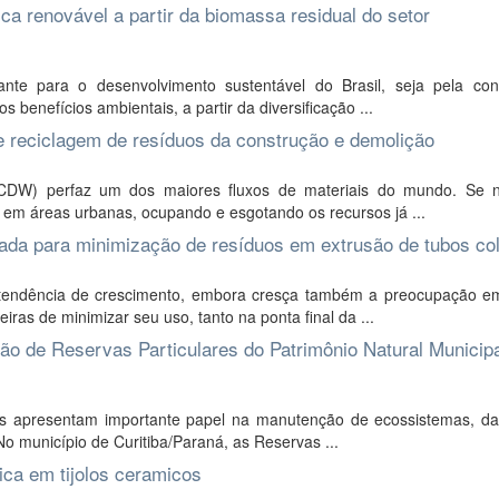
ica renovável a partir da biomassa residual do setor
nte para o desenvolvimento sustentável do Brasil, seja pela cont
 benefícios ambientais, a partir da diversificação ...
e reciclagem de resíduos da construção e demolição
CDW) perfaz um dos maiores fluxos de materiais do mundo. Se
em áreas urbanas, ocupando e esgotando os recursos já ...
ada para minimização de resíduos em extrusão de tubos col
tendência de crescimento, embora cresça também a preocupação e
as de minimizar seu uso, tanto na ponta final da ...
ção de Reservas Particulares do Patrimônio Natural Municip
s apresentam importante papel na manutenção de ecossistemas, da
o município de Curitiba/Paraná, as Reservas ...
ica em tijolos ceramicos