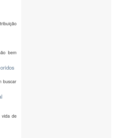
ribuição
 não bem
oridos
m buscar
al
 vida de