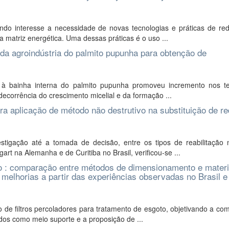
o interesse a necessidade de novas tecnologias e práticas de re
a matriz energética. Uma dessas práticas é o uso ...
da agroindústria do palmito pupunha para obtenção de
 à bainha interna do palmito pupunha promoveu incremento nos t
ecorrência do crescimento micelial e da formação ...
ra aplicação de método não destrutivo na substituição de r
igação até a tomada de decisão, entre os tipos de reabilitação
art na Alemanha e de Curitiba no Brasil, verificou-se ...
to : comparação entre métodos de dimensionamento e materi
melhorias a partir das experiências observadas no Brasil e
o de filtros percoladores para tratamento de esgoto, objetivando a c
dos como meio suporte e a proposição de ...