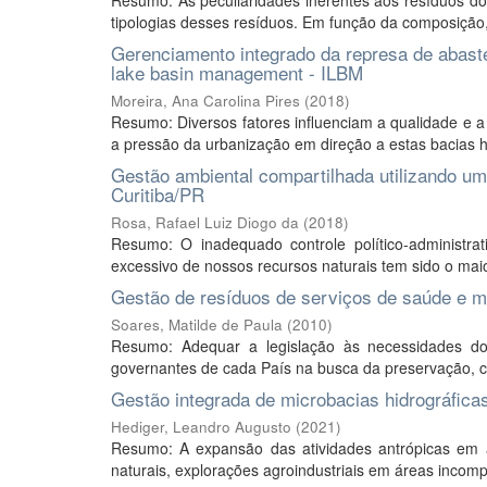
Resumo: As peculiaridades inerentes aos resíduos do
tipologias desses resíduos. Em função da composição,
Gerenciamento integrado da represa de abaste
lake basin management - ILBM
Moreira, Ana Carolina Pires
(
2018
)
Resumo: Diversos fatores influenciam a qualidade e 
a pressão da urbanização em direção a estas bacias hid
Gestão ambiental compartilhada utilizando um
Curitiba/PR
Rosa, Rafael Luiz Diogo da
(
2018
)
Resumo: O inadequado controle político-administr
excessivo de nossos recursos naturais tem sido o mai
Gestão de resíduos de serviços de saúde e me
Soares, Matilde de Paula
(
2010
)
Resumo: Adequar a legislação às necessidades do
governantes de cada País na busca da preservação, co
Gestão integrada de microbacias hidrográficas
Hediger, Leandro Augusto
(
2021
)
Resumo: A expansão das atividades antrópicas em a
naturais, explorações agroindustriais em áreas incomp