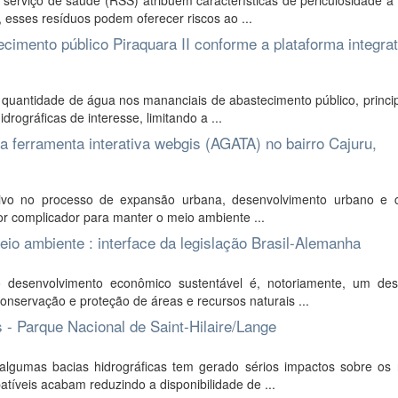
 serviço de saúde (RSS) atribuem características de periculosidade 
 esses resíduos podem oferecer riscos ao ...
cimento público Piraquara II conforme a plataforma integra
a quantidade de água nos mananciais de abastecimento público, princ
rográficas de interesse, limitando a ...
a ferramenta interativa webgis (AGATA) no bairro Cajuru,
ativo no processo de expansão urbana, desenvolvimento urbano e
or complicador para manter o meio ambiente ...
io ambiente : interface da legislação Brasil-Alemanha
 desenvolvimento econômico sustentável é, notoriamente, um des
nservação e proteção de áreas e recursos naturais ...
 - Parque Nacional de Saint-Hilaire/Lange
lgumas bacias hidrográficas tem gerado sérios impactos sobre os 
atíveis acabam reduzindo a disponibilidade de ...