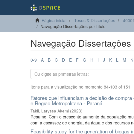
Página inicial
Teses & Dissertações
40001
Navegação Dissertações por título
Navegação Dissertações p
0-9
A
B
C
D
E
F
G
H
I
J
K
L
M
N
Itens para a visualização no momento 84-103 of 151
Fatores que influenciam a decisão de compra 
e Região Metropolitana - Paraná
Takii, Laryssa Akemi
(
2023
)
Resumo: Com o crescente aumento da população mundi
com a escassez de energia, da água e dos recursos nat
Feasibility study for the generation of biogas 