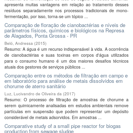
apresenta muitas vantagens em relação ao tratamento desses
resíduos separadamente nos processos tradicionais de mono-
fermentação, por isso, torna-se um tópico ...
Comparação de floração de cianobactérias e níveis de
parâmetros físicos, químicos e biológicos na Represa
de Alagados, Ponta Grossa - PR
Beló, Andressa
(
2015
)
Resumo: A água é um recurso indispensável à vida. A ocorrência
de cianobactérias e suas toxinas em corpos d'água utilizados
para o consumo humano é um dos maiores desafios técnicos
atuais dos gestores de serviços públicos ...
Comparação entre os métodos de filtração em campo e
em laboratório para análise de metais dissolvidos em
chorume de aterro sanitário
Luz, Lucivandro de Oliveira da
(
2017
)
Resumo: O processo de filtração de amostras de chorume a
serem quimicamente analisadas em estudos ambientais remove
partículas em suspensão que podem representar um depósito
considerável de metais adsorvidos. Em amostras ...
Comparative study of a small pipe reactor for biogas
production from sewage sludge