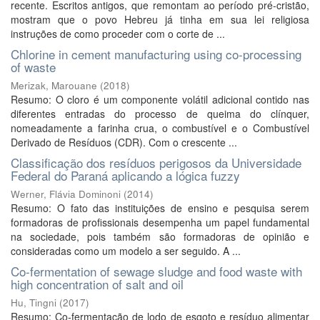
recente. Escritos antigos, que remontam ao período pré-cristão,
mostram que o povo Hebreu já tinha em sua lei religiosa
instruções de como proceder com o corte de ...
Chlorine in cement manufacturing using co-processing
of waste
Merizak, Marouane
(
2018
)
Resumo: O cloro é um componente volátil adicional contido nas
diferentes entradas do processo de queima do clínquer,
nomeadamente a farinha crua, o combustível e o Combustível
Derivado de Resíduos (CDR). Com o crescente ...
Classificação dos resíduos perigosos da Universidade
Federal do Paraná aplicando a lógica fuzzy
Werner, Flávia Dominoni
(
2014
)
Resumo: O fato das instituições de ensino e pesquisa serem
formadoras de profissionais desempenha um papel fundamental
na sociedade, pois também são formadoras de opinião e
consideradas como um modelo a ser seguido. A ...
Co-fermentation of sewage sludge and food waste with
high concentration of salt and oil
Hu, Tingni
(
2017
)
Resumo: Co-fermentação de lodo de esgoto e resíduo alimentar