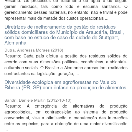
Resumo: Os processos de tratamento de água e de esgoto
geram resíduos, tais como lodo e escuma sanitários. O
gerenciamento desses materiais, no entanto, não é trivial e pode
representar mais da metade dos custos operacionais ...
Diretrizes de melhoramento da gestão de resíduos
sólidos domiciliares do Município de Araucária, Brasil,
com base no estudo de caso da cidade de Stuttgart,
Alemanha
Dutra, Andressa Moraes
(
2018
)
Resumo: Cada país efetua a gestão dos resíduos sólidos de
acordo com suas dimensões políticas, econômicas, ambientais,
culturais e sociais. O Brasil e a Alemanha apresentam realidades
contrastantes na legislação, geração, ...
Diversidade ecológica em agroflorestas no Vale do
Ribeira (PR, SP) com ênfase na produção de alimentos
Sandri, Daniele Martin
(
2012-10-10
)
Resumo: A emergência de alternativas de produção
agroecológica, em contraposição ao sistema de produção
convencional, visa a otimização e manutenção das interações
entre as espécies, para a obtenção de uma maior diversificação
...