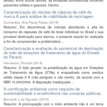
devido, entre outros fatores, às emissões atmosféricas contendo
poluentes sólidos e gasosos. Dentre ...
Caracterização do resíduo de cápsula de café da
marca A para análise de viabilidade de reciclagem
Guimarães, Ana Paula Patias
(
2018
)
Resumo: Em decorrência de notícias abordando a alta do
consumo de cápsulas de café de dose individual no Brasil e sua
provável destinação para aterros, o presente estudo foi realizado
a fim de compreender a problemática ...
Caracterização e avaliação do pontencial de destinação
do lodo de estações de tratamento de água do Estado
do Paraná
Gervasoni, Ronald
(
2014
)
Resumo: O lodo gerado na potabilização da água em Estações
de Tratamento de Água (ETAs) é enquadrado como resíduo
sólido classe II A (não perigoso e não inerte), de acordo com a
NBR 10.004/2004. A disposição inadequada ...
A certificação ambiental como requisito de
sustentabilidade e ecoeficiência nas compras públicas
Bernardi, Luiz Agnaldo
(
2019
)
Resumo: A preocupação com o meio ambiente não é um tema