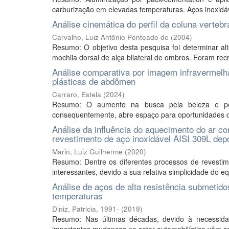
carburização em elevadas temperaturas. Aços inoxidáv
Análise cinemática do perfil da coluna vertebr
Carvalho, Luiz Antônio Penteado de
(
2004
)
Resumo: O objetivo desta pesquisa foi determinar al
mochila dorsal de alça bilateral de ombros. Foram recr
Análise comparativa por imagem infravermelha
plásticas de abdômen
Carraro, Estela
(
2024
)
Resumo: O aumento na busca pela beleza e per
consequentemente, abre espaço para oportunidades de
Análise da influência do aquecimento do ar c
revestimento de aço inoxidável AISI 309L depo
Marin, Luiz Guilherme
(
2020
)
Resumo: Dentre os diferentes processos de revestim
interessantes, devido a sua relativa simplicidade do eq
Análise de aços de alta resistência submetido
temperaturas
Diniz, Patricia, 1991-
(
2019
)
Resumo: Nas últimas décadas, devido à necessida