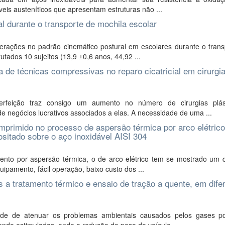
eis austeníticos que apresentam estruturas não ...
al durante o transporte de mochila escolar
terações no padrão cinemático postural em escolares durante o trans
utados 10 sujeitos (13,9 ±0,6 anos, 44,92 ...
 de técnicas compressivas no reparo cicatricial em cirurgi
feição traz consigo um aumento no número de cirurgias plást
 negócios lucrativos associados a elas. A necessidade de uma ...
omprimido no processo de aspersão térmica por arco elétrico
sitado sobre o aço inoxidável AISI 304
ento por aspersão térmica, o de arco elétrico tem se mostrado um 
uipamento, fácil operação, baixo custo dos ...
s a tratamento térmico e ensaio de tração a quente, em dife
de de atenuar os problemas ambientais causados pelos gases po