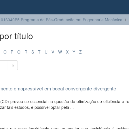
1016040P5 Programa de Pós-Graduação em Engenharia Mecânica
or título
O
P
Q
R
S
T
U
V
W
X
Y
Z
Ir
ento cmopressível em bocal convergente-divergente
CD) provou-se essencial na questão de otimização de eficiência e re
ar tais estudos, é possível optar pela ...
cada em aços inoxidáveis para aumentar sua resistência à oxida