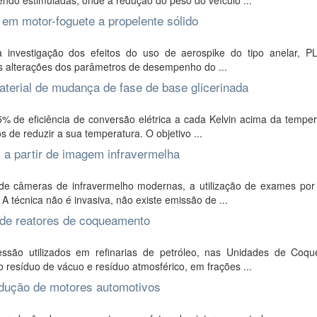
ndo estimuladas, onde a redução do peso do veículo ...
 em motor-foguete a propelente sólido
 a investigação dos efeitos do uso de aerospike do tipo anelar, 
eis alterações dos parâmetros de desempenho do ...
aterial de mudança de fase de base glicerinada
 de eficiência de conversão elétrica a cada Kelvin acima da temper
de reduzir a sua temperatura. O objetivo ...
 a partir de imagem infravermelha
de câmeras de infravermelho modernas, a utilização de exames po
 técnica não é invasiva, não existe emissão de ...
a de reatores de coqueamento
são utilizados em refinarias de petróleo, nas Unidades de Coq
resíduo de vácuo e resíduo atmosférico, em frações ...
odução de motores automotivos