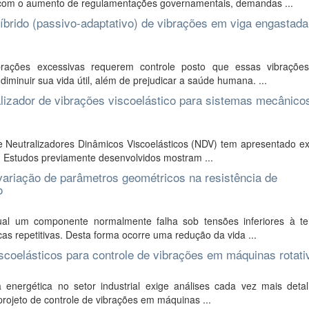
, com o aumento de regulamentações governamentais, demandas ...
íbrido (passivo-adaptativo) de vibrações em viga engastada-
rações excessivas requerem controle posto que essas vibraçõ
minuir sua vida útil, além de prejudicar a saúde humana. ...
lizador de vibrações viscoelástico para sistemas mecânico
 Neutralizadores Dinâmicos Viscoelásticos (NDV) tem apresentado ex
. Estudos previamente desenvolvidos mostram ...
 variação de parâmetros geométricos na resistência de
o
l um componente normalmente falha sob tensões inferiores à t
as repetitivas. Desta forma ocorre uma redução da vida ...
scoelásticos para controle de vibrações em máquinas rotati
energética no setor industrial exige análises cada vez mais deta
rojeto de controle de vibrações em máquinas ...