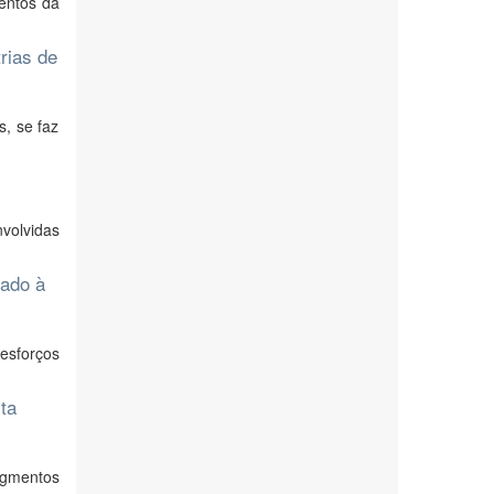
entos da
rias de
s, se faz
volvidas
iado à
 esforços
ta
egmentos