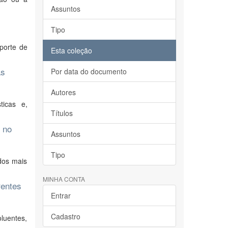
Assuntos
Tipo
porte de
Esta coleção
as
Por data do documento
Autores
icas e,
Títulos
 no
Assuntos
Tipo
dos mais
MINHA CONTA
rentes
Entrar
Cadastro
luentes,