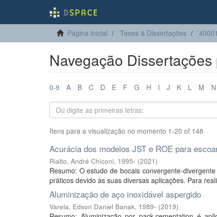
Página inicial
Teses & Dissertações
4000
Navegação Dissertações p
0-9
A
B
C
D
E
F
G
H
I
J
K
L
M
N
Itens para a visualização no momento 1-20 of 148
Acurácia dos modelos JST e ROE para escoam
Rialto, André Chiconi, 1995-
(
2021
)
Resumo: O estudo de bocais convergente-divergente (
práticos devido às suas diversas aplicações. Para realiz
Aluminização de aço inoxidável aspergido
Varela, Edson Daniel Banak, 1989-
(
2019
)
Resumo: Aluminização por pack-cementation é apli