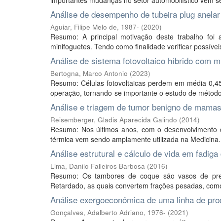
importantes mudanças no setor automobilístico vêm se
Análise de desempenho de tubeira plug anelar
Aguiar, Filipe Melo de, 1987-
(
2020
)
Resumo: A principal motivação deste trabalho foi
minifoguetes. Tendo como finalidade verificar possív
Análise de sistema fotovoltaico híbrido com m
Bertogna, Marco Antonio
(
2023
)
Resumo: Células fotovoltaicas perdem em média 0,45%
operação, tornando-se importante o estudo de métodos 
Análise e triagem de tumor benigno de mamas
Reisemberger, Gladis Aparecida Galindo
(
2014
)
Resumo: Nos últimos anos, com o desenvolvimento 
térmica vem sendo amplamente utilizada na Medicina. A
Análise estrutural e cálculo de vida em fadig
Lima, Danilo Falleiros Barbosa
(
2016
)
Resumo: Os tambores de coque são vasos de pres
Retardado, as quais convertem frações pesadas, como 
Análise exergoeconômica de uma linha de pr
Gonçalves, Adalberto Adriano, 1976-
(
2021
)