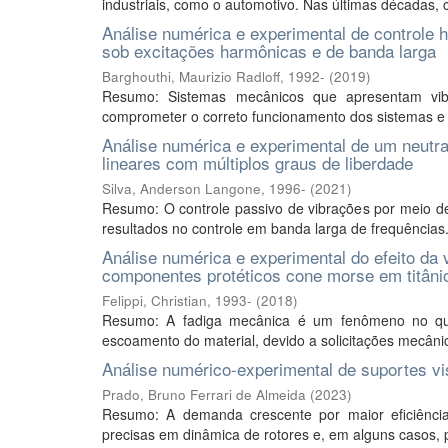
industriais, como o automotivo. Nas últimas décadas
Análise numérica e experimental de controle h
sob excitações harmônicas e de banda larga
Barghouthi, Maurizio Radloff, 1992-
(
2019
)
Resumo: Sistemas mecânicos que apresentam vib
comprometer o correto funcionamento dos sistemas e di
Análise numérica e experimental de um neutra
lineares com múltiplos graus de liberdade
Silva, Anderson Langone, 1996-
(
2021
)
Resumo: O controle passivo de vibrações por meio de
resultados no controle em banda larga de frequências
Análise numérica e experimental do efeito da
componentes protéticos cone morse em titâni
Felippi, Christian, 1993-
(
2018
)
Resumo: A fadiga mecânica é um fenômeno no qua
escoamento do material, devido a solicitações mecânic
Análise numérico-experimental de suportes vi
Prado, Bruno Ferrari de Almeida
(
2023
)
Resumo: A demanda crescente por maior eficiência 
precisas em dinâmica de rotores e, em alguns casos, p