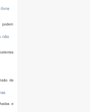
livre
es podem
s não
celentes
ensão de
vas
lhadas e