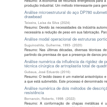
Resumo: A economia de recursos energéticos para a
produção industrial. Um método interessante para gere
Análise microestrutural do aço DP780 submet
drawbead
Teixeira, Laísa da Silva
(
2024
)
Resumo: Devido às necessidades da indústria automot
necessária a redução de peso em sua fabricação. Para
Análise modal operacional de estruturas porti
Suguinoshita, Guiherme, 1993-
(
2020
)
Resumo: Nas últimas décadas, diversas técnicas de 
partindo da premissa de que a presença de danos pro
Análise numérica da influência da rigidez de
técnica cirúrgica de artroplastia total de quadri
Gubaua, José Eduardo
(
2016
)
Resumo: O tecido ósseo é um material anisotrópico e 
a que está submetido. Este processo é denominado r
Análise numérica de dois métodos de descriç
resistência
Bornancin, Roberto, 1998-
(
2022
)
Resumo: A conformação de chapas metálicas é um