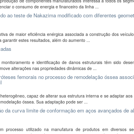
 produção de componentes manufaturados interessa a todos os segm
nciar o consumo de energia e financeiro da linha ...
ido ao teste de Nakazima modificado com diferentes geomet
iva de maior eficiência enérgica associada a construção dos veículo
 garantir estes resultados, além do aumento ...
cadas
monitoramento e identificação de danos estruturais têm sido desen
move alterações nas propriedades dinâmicas de ...
 próteses femorais no processo de remodelação óssea assoc
l
heterogêneo, capaz de alterar sua estrutura interna e se adaptar aos
emodelação óssea. Sua adaptação pode ser ...
ão da curva limite de conformação em aços avançados de al
 processo utilizado na manufatura de produtos em diversos s