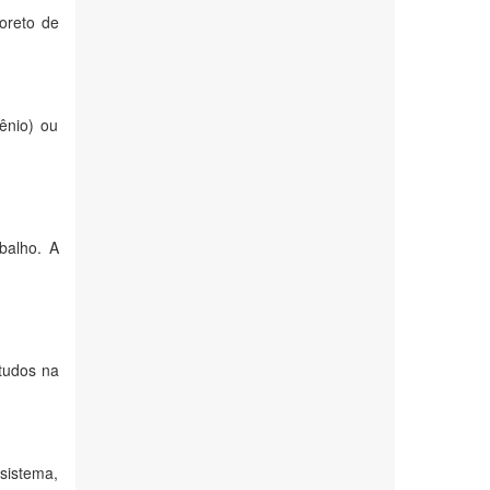
oreto de
ênio) ou
balho. A
tudos na
sistema,