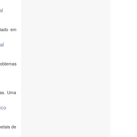
al
diado em
al
roblemas
cas. Uma
ico
metais de