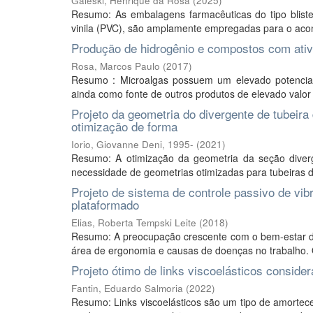
Galeski, Henrique da Rosa
(
2025
)
Resumo: As embalagens farmacêuticas do tipo blister
vinila (PVC), são amplamente empregadas para o acon
Produção de hidrogênio e compostos com ativ
Rosa, Marcos Paulo
(
2017
)
Resumo : Microalgas possuem um elevado potencial b
ainda como fonte de outros produtos de elevado valor 
Projeto da geometria do divergente de tubei
otimização de forma
Iorio, Giovanne Deni, 1995-
(
2021
)
Resumo: A otimização da geometria da seção diverg
necessidade de geometrias otimizadas para tubeiras de
Projeto de sistema de controle passivo de vibr
plataformado
Elias, Roberta Tempski Leite
(
2018
)
Resumo: A preocupação crescente com o bem-estar do
área de ergonomia e causas de doenças no trabalho. O
Projeto ótimo de links viscoelásticos conside
Fantin, Eduardo Salmoria
(
2022
)
Resumo: Links viscoelásticos são um tipo de amorte