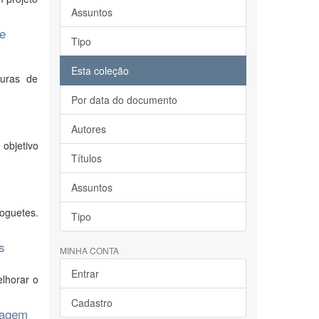
Assuntos
de
Tipo
Esta coleção
turas de
Por data do documento
Autores
 objetivo
Títulos
Assuntos
oguetes.
Tipo
s
MINHA CONTA
Entrar
elhorar o
Cadastro
ragem