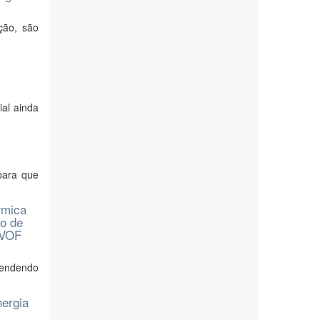
ção, são
ial ainda
para que
rmica
o de
HVOF
pendendo
nergia