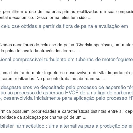
 permitirem o uso de matérias-primas reutilizadas em sua composi
ental e econômico. Dessa forma, eles têm sido ...
celulose obtidas a partir da fibra de paina e avaliação em
zadas nanofibras de celulose de paina (Chorisia speciosa), um mater
 paina foi avaliada através dos teores ...
onal compressível turbulento em tubeiras de motor-foguete
a tubeira de motor-foguete se desenvolve e de vital importancia 
 serem realizados. No presente trabalho abordam-se ...
 desgaste erosivo depositado pelo processo de aspersão té
ão ao processo de aspersão HVOF de uma liga de carbonet
, desenvolvida inicialmente para aplicação pelo processo 
mica possuem propriedades e características distintas entre si, de
iabilidade da aplicação por chama-pó de um ...
blister farmacêutico : uma alternativa para a produção de e