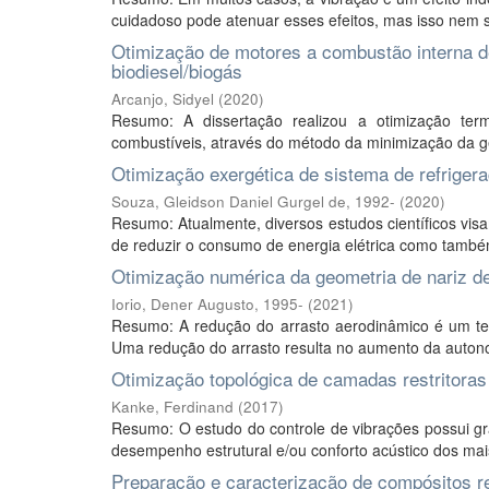
cuidadoso pode atenuar esses efeitos, mas isso nem s
Otimização de motores a combustão interna d
biodiesel/biogás
Arcanjo, Sidyel
(
2020
)
Resumo: A dissertação realizou a otimização t
combustíveis, através do método da minimização da g
Otimização exergética de sistema de refriger
Souza, Gleidson Daniel Gurgel de, 1992-
(
2020
)
Resumo: Atualmente, diversos estudos científicos vis
de reduzir o consumo de energia elétrica como també
Otimização numérica da geometria de nariz d
Iorio, Dener Augusto, 1995-
(
2021
)
Resumo: A redução do arrasto aerodinâmico é um tem
Uma redução do arrasto resulta no aumento da autono
Otimização topológica de camadas restritoras
Kanke, Ferdinand
(
2017
)
Resumo: O estudo do controle de vibrações possui gra
desempenho estrutural e/ou conforto acústico dos ma
Preparação e caracterização de compósitos re