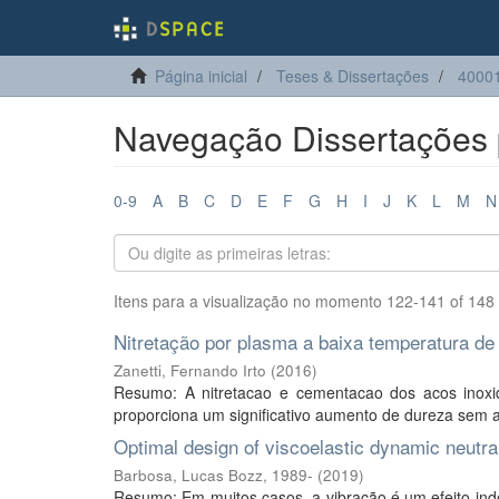
Página inicial
Teses & Dissertações
4000
Navegação Dissertações p
0-9
A
B
C
D
E
F
G
H
I
J
K
L
M
N
Itens para a visualização no momento 122-141 of 148
Nitretação por plasma a baixa temperatura de l
Zanetti, Fernando Irto
(
2016
)
Resumo: A nitretacao e cementacao dos acos inoxida
proporciona um significativo aumento de dureza sem af
Optimal design of viscoelastic dynamic neutra
Barbosa, Lucas Bozz, 1989-
(
2019
)
Resumo: Em muitos casos, a vibração é um efeito inde