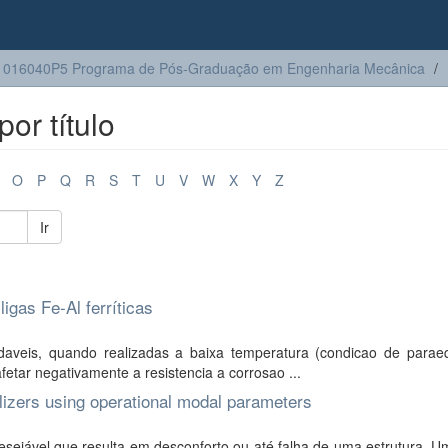
1016040P5 Programa de Pós-Graduação em Engenharia Mecânica
or título
O
P
Q
R
S
T
U
V
W
X
Y
Z
Ir
igas Fe-Al ferríticas
veis, quando realizadas a baixa temperatura (condicao de paraequi
etar negativamente a resistencia a corrosao ...
lizers using operational modal parameters
sejável que resulta em desconforto ou até falha de uma estrutura. U