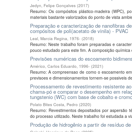
Jedyn, Felipe Gonçalves
(
2017
)
Resumo: Os compósitos plástico-madeira (WPC), por
materiais bastante valorizados do ponto de vista ambi
Preparação e caracterização de nanofibras de 
compósitos de poli(acetato de vinila) - PVAC
Leal, Marcia Regina, 1976-
(
2018
)
Resumo: Neste trabalho foram preparadas e caracteri
pouco estudado para este fim. A composição química da
Previsões numéricas do escoamento bidimensi
Américo, Carlos Eduardo, 1996-
(
2021
)
Resumo: A compreensao de como o escoamento em um
previsoes e dimensionamentos tornem-se possiveis de
Processamento de revestimento resistente ao
chama-pó e comparar o desempenho em relaç
tungstenio (WC) com base de cobalto e cromo
Polato Bites Costa, Pedro
(
2020
)
Resumo: Revestimentos depositados por aspersão tér
do processo utilizado. Neste trabalho foi estudada a v
Produção de hidrogênio a partir de resíduo de 