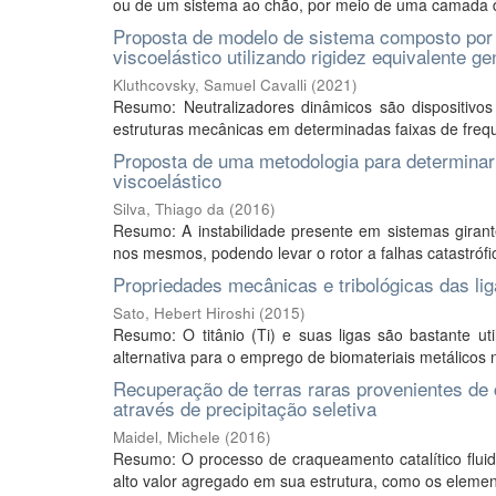
ou de um sistema ao chão, por meio de uma camada de 
Proposta de modelo de sistema composto por u
viscoelástico utilizando rigidez equivalente ge
Kluthcovsky, Samuel Cavalli
(
2021
)
Resumo: Neutralizadores dinâmicos são dispositivos 
estruturas mecânicas em determinadas faixas de frequê
Proposta de uma metodologia para determinar 
viscoelástico
Silva, Thiago da
(
2016
)
Resumo: A instabilidade presente em sistemas giran
nos mesmos, podendo levar o rotor a falhas catastróf
Propriedades mecânicas e tribológicas das li
Sato, Hebert Hiroshi
(
2015
)
Resumo: O titânio (Ti) e suas ligas são bastante ut
alternativa para o emprego de biomateriais metálicos na
Recuperação de terras raras provenientes de 
através de precipitação seletiva
Maidel, Michele
(
2016
)
Resumo: O processo de craqueamento catalítico fluidi
alto valor agregado em sua estrutura, como os element