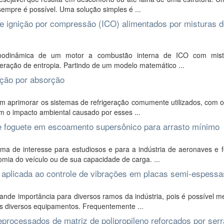
empre é possível. Uma solução simples é ...
e ignição por compressão (ICO) alimentados por misturas 
ermodinâmica de um motor a combustão interna de ICO com mis
eração de entropia. Partindo de um modelo matemático ...
ação por absorção
am aprimorar os sistemas de refrigeração comumente utilizados, com o
m o impacto ambiental causado por esses ...
e foguete em escoamento supersônico para arrasto mínimo
a de interesse para estudiosos e para a indústria de aeronaves e f
mia do veículo ou de sua capacidade de carga. ...
 aplicada ao controle de vibrações em placas semi-espessa
nde importância para diversos ramos da indústria, pois é possível m
is diversos equipamentos. Frequentemente ...
processados de matriz de polipropileno reforçados por ser