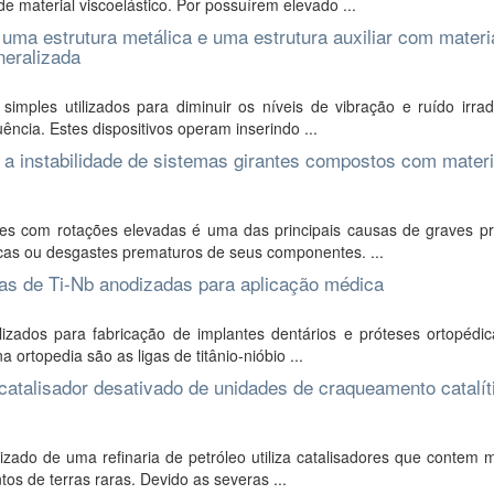
material viscoelástico. Por possuírem elevado ...
ma estrutura metálica e uma estrutura auxiliar com materi
neralizada
simples utilizados para diminuir os níveis de vibração e ruído irra
ncia. Estes dispositivos operam inserindo ...
a instabilidade de sistemas girantes compostos com materi
tes com rotações elevadas é uma das principais causas de graves p
icas ou desgastes prematuros de seus componentes. ...
gas de Ti-Nb anodizadas para aplicação médica
ilizados para fabricação de implantes dentários e próteses ortopédi
 ortopedia são as ligas de titânio-nióbio ...
catalisador desativado de unidades de craqueamento catalít
zado de uma refinaria de petróleo utiliza catalisadores que contem 
os de terras raras. Devido as severas ...